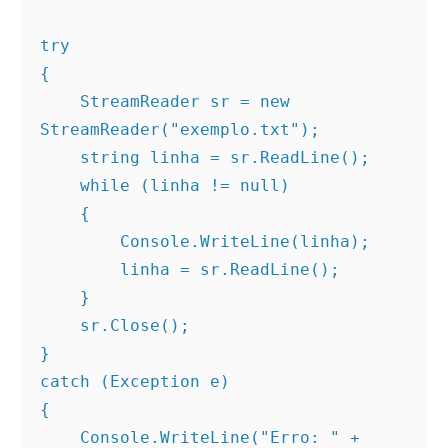
try
{
    StreamReader sr = new 
StreamReader("exemplo.txt");
    string linha = sr.ReadLine();
    while (linha != null)
    {
        Console.WriteLine(linha);
        linha = sr.ReadLine();
    }
    sr.Close();
}
catch (Exception e)
{
    Console.WriteLine("Erro: " + 