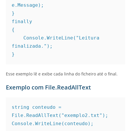
e.Message);
}
finally
{
    Console.WriteLine("Leitura 
finalizada.");
}
Esse exemplo lê e exibe cada linha do ficheiro até o final.
Exemplo com File.ReadAllText
string conteudo = 
File.ReadAllText("exemplo2.txt");
Console.WriteLine(conteudo);