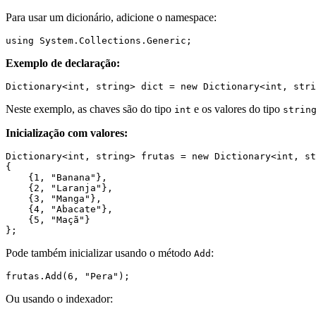
Para usar um dicionário, adicione o namespace:
using System.Collections.Generic;
Exemplo de declaração:
Dictionary<int, string> dict = new Dictionary<int, stri
Neste exemplo, as chaves são do tipo
e os valores do tipo
int
strin
Inicialização com valores:
Dictionary<int, string> frutas = new Dictionary<int, st
{
    {1, "Banana"},
    {2, "Laranja"},
    {3, "Manga"},
    {4, "Abacate"},
    {5, "Maçã"}
};
Pode também inicializar usando o método
:
Add
frutas.Add(6, "Pera");
Ou usando o indexador: