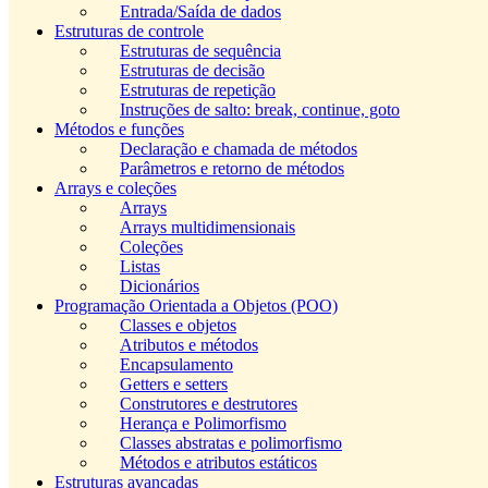
Entrada/Saída de dados
Estruturas de controle
Estruturas de sequência
Estruturas de decisão
Estruturas de repetição
Instruções de salto: break, continue, goto
Métodos e funções
Declaração e chamada de métodos
Parâmetros e retorno de métodos
Arrays e coleções
Arrays
Arrays multidimensionais
Coleções
Listas
Dicionários
Programação Orientada a Objetos (POO)
Classes e objetos
Atributos e métodos
Encapsulamento
Getters e setters
Construtores e destrutores
Herança e Polimorfismo
Classes abstratas e polimorfismo
Métodos e atributos estáticos
Estruturas avançadas