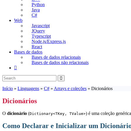
Python
Java
C#
Web
Javascript
JQuery
Typescript
Node.js/Express.js
React
Bases de dados
Bases de dados relacionais
Bases de dados não relacionais
Toggle
website
search
Início
»
Linguagens
»
C#
»
Arrays e coleções
»
Dicionários
Dicionários
O
dicionário
(
) é uma coleção genéric
Dictionary<TKey, TValue>
Como Declarar e Inicializar um Dicionári