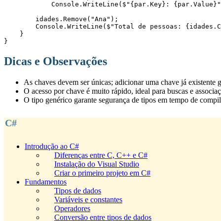
            Console.WriteLine($"{par.Key}: {par.Value}
        idades.Remove("Ana");
        Console.WriteLine($"Total de pessoas: {idades
    }
}
Dicas e Observações
As chaves devem ser únicas; adicionar uma chave já existente 
O acesso por chave é muito rápido, ideal para buscas e associaç
O tipo genérico garante segurança de tipos em tempo de compil
C#
Introdução ao C#
Diferenças entre C, C++ e C#
Instalação do Visual Studio
Criar o primeiro projeto em C#
Fundamentos
Tipos de dados
Variáveis e constantes
Operadores
Conversão entre tipos de dados