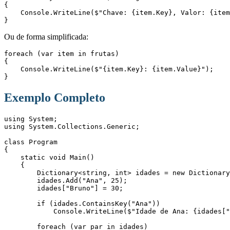
{
    Console.WriteLine($"Chave: {item.Key}, Valor: {ite
}
Ou de forma simplificada:
foreach (var item in frutas)
{
    Console.WriteLine($"{item.Key}: {item.Value}");
}
Exemplo Completo
using System;
using System.Collections.Generic;
class Program
{
    static void Main()
    {
        Dictionary<string, int> idades = new Diction
        idades.Add("Ana", 25);
        idades["Bruno"] = 30;
        if (idades.ContainsKey("Ana"))
            Console.WriteLine($"Idade de Ana: {idade
        foreach (var par in idades)