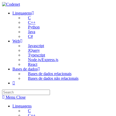
Skip
to
Linguagens
content
C
C++
Python
Java
C#
Web
Javascript
JQuery
Typescript
Node.js/Express.js
React
Bases de dados
Bases de dados relacionais
Bases de dados não relacionais
Toggle
website
search
Menu
Close
Linguagens
C
C++