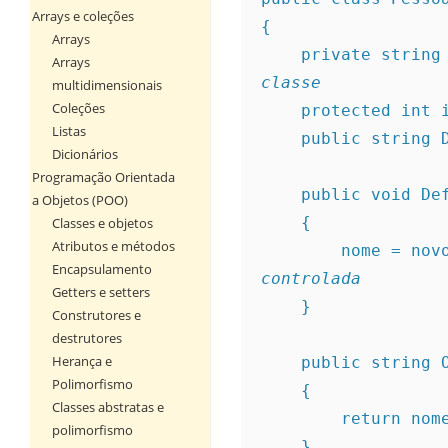
Arrays e coleções
{
Arrays
    private stri
Arrays
classe
multidimensionais
Coleções
    protected in
Listas
    public strin
Dicionários
Programação Orientada
    public void 
a Objetos (POO)
    {
Classes e objetos
Atributos e métodos
        nome 
Encapsulamento
controlada
Getters e setters
    }
Construtores e
destrutores
Herança e
    public string
Polimorfismo
    {
Classes abstratas e
        return no
polimorfismo
    }