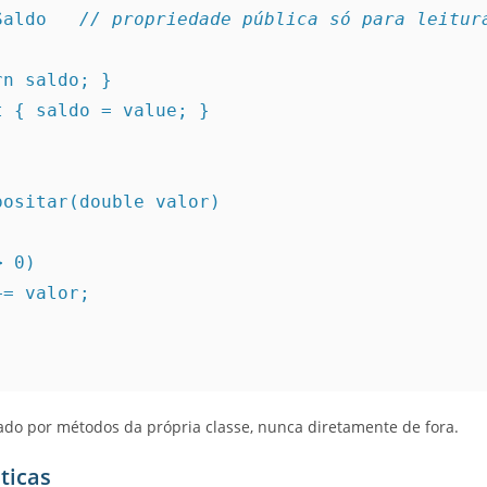
 Saldo   
// propriedade pública só para leitur
return saldo; }
te set { saldo = value; }
Depositar(double valor)
r > 0)
saldo += valor;
rado por métodos da própria classe, nunca diretamente de fora.
ticas