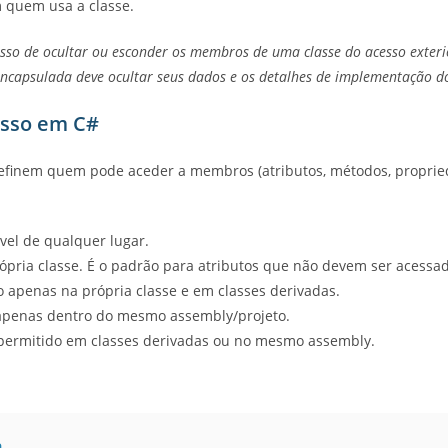
m quem usa a classe.
sso de ocultar ou esconder os membros de uma classe do acesso exter
encapsulada deve ocultar seus dados e os detalhes de implementação d
esso em C#
finem quem pode aceder a membros (atributos, métodos, proprie
sível de qualquer lugar.
própria classe. É o padrão para atributos que não devem ser acess
o apenas na própria classe e em classes derivadas.
 apenas dentro do mesmo assembly/projeto.
 permitido em classes derivadas ou no mesmo assembly.
a