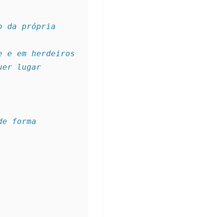
 da própria 
e e em herdeiros
uer lugar
e forma 