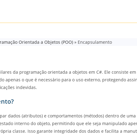
ramação Orientada a Objetos (POO)
»
Encapsulamento
lares da programação orientada a objetos em C#. Ele consiste em 
do apenas o que é necessário para o uso externo, protegendo assim
icações indevidas.
ento?
par dados (atributos) e comportamentos (métodos) dentro de uma c
o estado interno do objeto, permitindo que ele seja manipulado ap
ópria classe. Isso garante integridade dos dados e facilita a manu