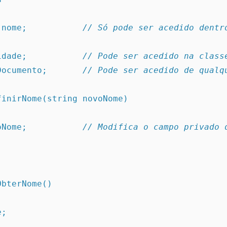
ng nome;           
// Só pode ser acedido dentro
t idade;           
// Pode ser acedido na class
g Documento;       
// Pode ser acedido de qualq
DefinirNome(string novoNome)
= novoNome;           
// Modifica o campo privado d
 ObterNome()
me;