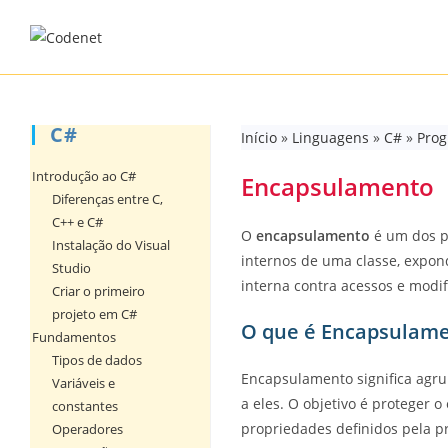
Skip
to
content
C#
Início
»
Linguagens
»
C#
»
Prog
Introdução ao C#
Encapsulamento
Diferenças entre C,
C++ e C#
O
encapsulamento
é um dos pi
Instalação do Visual
internos de uma classe, expon
Studio
interna contra acessos e modif
Criar o primeiro
projeto em C#
O que é Encapsulam
Fundamentos
Tipos de dados
Encapsulamento significa agru
Variáveis e
a eles. O objetivo é proteger 
constantes
propriedades definidos pela pr
Operadores