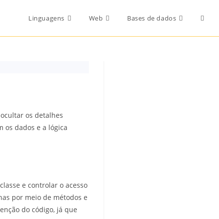
Toggl
Linguagens
Web
Bases de dados
websi
searc
ocultar os detalhes
 os dados e a lógica
lasse e controlar o acesso
enas por meio de métodos e
tenção do código, já que