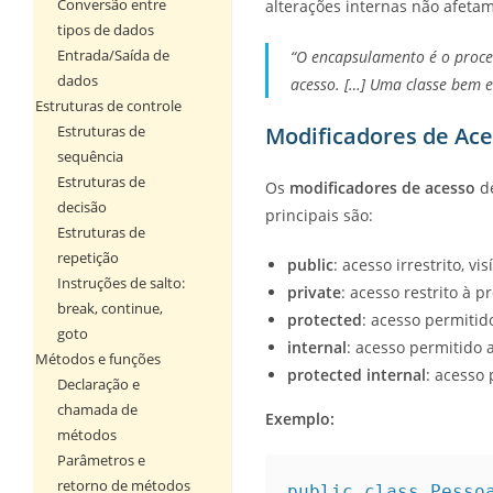
Conversão entre
alterações internas não afeta
tipos de dados
Entrada/Saída de
“O encapsulamento é o proce
dados
acesso. […] Uma classe bem 
Estruturas de controle
Estruturas de
Modificadores de Ac
sequência
Estruturas de
Os
modificadores de acesso
de
decisão
principais são:
Estruturas de
repetição
public
: acesso irrestrito, vi
Instruções de salto:
private
: acesso restrito à 
break, continue,
protected
: acesso permitid
goto
internal
: acesso permitido
Métodos e funções
protected internal
: acesso
Declaração e
chamada de
Exemplo:
métodos
Parâmetros e
retorno de métodos
public class Pesso