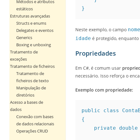
Métodos e atributos
}
estáticos
Estruturas avançadas
Structs e enums
Neste exemplo, o campo
nom
Delegates e eventos
Generics
idade
é protegido, enquanto
Boxing e unboxing
Tratamento de
Propriedades
exceções
Tratamento de ficheiros
Em C#, é comum usar
proprie
Tratamento de
necessário. Isso reforça o enc
ficheiros de texto
Manipulação de
Exemplo com propriedade:
diretórios
Acesso a bases de
dados
public class Conta
Conexão com bases
{
de dados relacionais
    private doubl
Operações CRUD