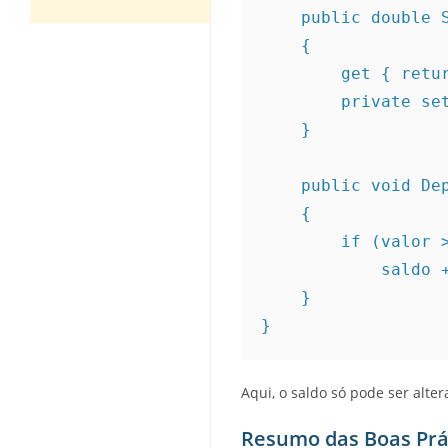
    public double
    {
        get { 
        priva
    }
    public void 
    {
        if (valo
            
    }
}
Aqui, o saldo só pode ser alte
Resumo das Boas Prá