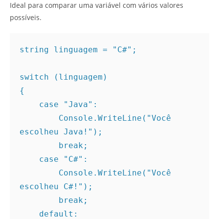
Ideal para comparar uma variável com vários valores
possíveis.
string linguagem = "C#";
switch (linguagem)
{
    case "Java":
        Console.WriteLine("Você 
escolheu Java!");
        break;
    case "C#":
        Console.WriteLine("Você 
escolheu C#!");
        break;
    default: