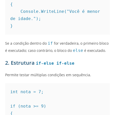
{
    Console.WriteLine("Você é menor 
de idade.");
}
Se a condição dentro do
if
for verdadeira, o primeiro bloco
é executado; caso contrário, o bloco do
else
é executado.
2. Estrutura
if-else if-else
Permite testar múltiplas condições em sequência.
int nota = 7;
if (nota >= 9)
{