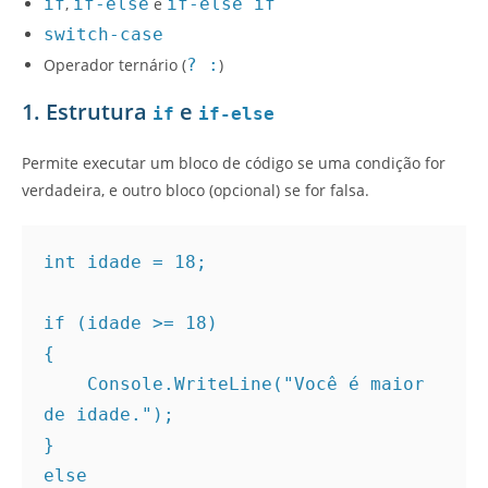
if
,
if-else
e
if-else if
switch-case
Operador ternário (
? :
)
1. Estrutura
e
if
if-else
Permite executar um bloco de código se uma condição for
verdadeira, e outro bloco (opcional) se for falsa.
int idade = 18;
if (idade >= 18)
{
    Console.WriteLine("Você é maior 
de idade.");
}
else