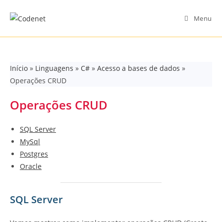
Skip
to
Menu
content
Início
»
Linguagens
»
C#
»
Acesso a bases de dados
»
Operações CRUD
Operações CRUD
SQL Server
MySql
Postgres
Oracle
SQL Server