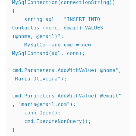
MySqlConnection(connectionString))
{
    string sql = "INSERT INTO 
Contactos (nome, email) VALUES 
(@nome, @email)";
    MySqlCommand cmd = new 
MySqlCommand(sql, conn);
cmd.Parameters.AddWithValue("@nome", 
"Maria Oliveira");
cmd.Parameters.AddWithValue("@email"
, "maria@email.com");
    conn.Open();
    cmd.ExecuteNonQuery();
}