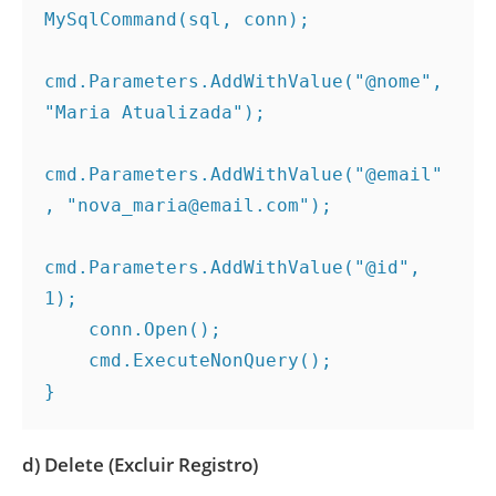
MySqlCommand(sql, conn);
cmd.Parameters.AddWithValue("@nome", 
"Maria Atualizada");
cmd.Parameters.AddWithValue("@email"
, "nova_maria@email.com");
cmd.Parameters.AddWithValue("@id", 
1);
    conn.Open();
    cmd.ExecuteNonQuery();
}
d) Delete (Excluir Registro)