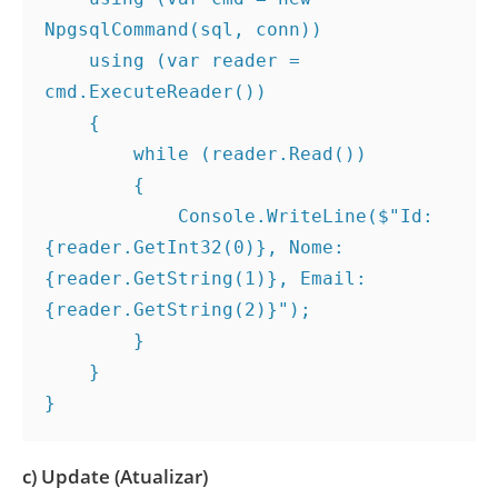
NpgsqlCommand(sql, conn))
    using (var reader = 
cmd.ExecuteReader())
    {
        while (reader.Read())
        {
            Console.WriteLine($"Id: 
{reader.GetInt32(0)}, Nome: 
{reader.GetString(1)}, Email: 
{reader.GetString(2)}");
        }
    }
}
c) Update (Atualizar)