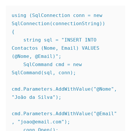
using (SqlConnection conn = new 
SqlConnection(connectionString))
{
    string sql = "INSERT INTO 
Contactos (Nome, Email) VALUES 
(@Nome, @Email)";
    SqlCommand cmd = new 
SqlCommand(sql, conn);
cmd.Parameters.AddWithValue("@Nome", 
"João da Silva");
cmd.Parameters.AddWithValue("@Email"
, "joao@email.com");
    conn.Open();