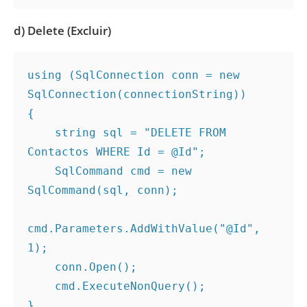
d) Delete (Excluir)
using (SqlConnection conn = new 
SqlConnection(connectionString))
{
    string sql = "DELETE FROM 
Contactos WHERE Id = @Id";
    SqlCommand cmd = new 
SqlCommand(sql, conn);
cmd.Parameters.AddWithValue("@Id", 
1);
    conn.Open();
    cmd.ExecuteNonQuery();
}