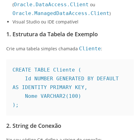
(
Oracle.DataAccess.Client
ou
Oracle.ManagedDataAccess.Client
)
Visual Studio ou IDE compatível
1. Estrutura da Tabela de Exemplo
Crie uma tabela simples chamada
Cliente
:
CREATE TABLE Cliente (
    Id NUMBER GENERATED BY DEFAULT 
AS IDENTITY PRIMARY KEY,
    Nome VARCHAR2(100)
);
2. String de Conexão
No seu código C#, defina a string de conexão: