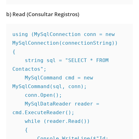
b) Read (Consultar Registros)
using (MySqlConnection conn = new 
MySqlConnection(connectionString))
{
    string sql = "SELECT * FROM 
Contactos";
    MySqlCommand cmd = new 
MySqlCommand(sql, conn);
    conn.Open();
    MySqlDataReader reader = 
cmd.ExecuteReader();
    while (reader.Read())
    {
        Console.WriteLine($"Id: 