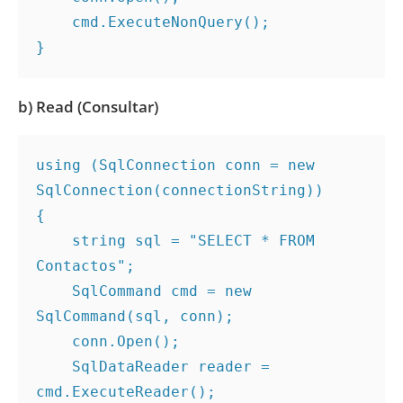
    cmd.ExecuteNonQuery();
}
b) Read (Consultar)
using (SqlConnection conn = new 
SqlConnection(connectionString))
{
    string sql = "SELECT * FROM 
Contactos";
    SqlCommand cmd = new 
SqlCommand(sql, conn);
    conn.Open();
    SqlDataReader reader = 
cmd.ExecuteReader();