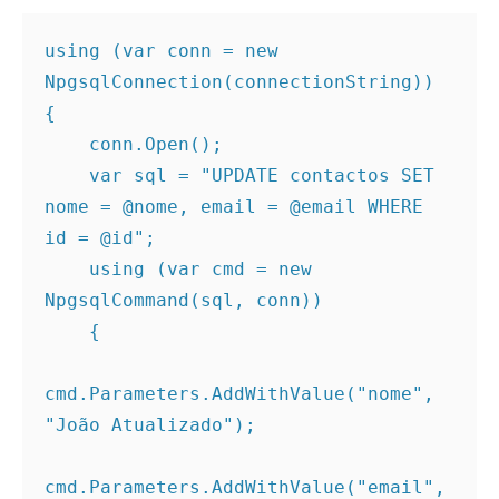
using (var conn = new 
NpgsqlConnection(connectionString))
{
    conn.Open();
    var sql = "UPDATE contactos SET 
nome = @nome, email = @email WHERE 
id = @id";
    using (var cmd = new 
NpgsqlCommand(sql, conn))
    {
cmd.Parameters.AddWithValue("nome", 
"João Atualizado");
cmd.Parameters.AddWithValue("email", 