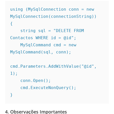
using (MySqlConnection conn = new 
MySqlConnection(connectionString))
{
    string sql = "DELETE FROM 
Contactos WHERE id = @id";
    MySqlCommand cmd = new 
MySqlCommand(sql, conn);
cmd.Parameters.AddWithValue("@id", 
1);
    conn.Open();
    cmd.ExecuteNonQuery();
}
4. Observações Importantes