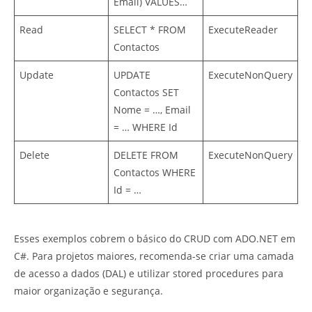
Email) VALUES…
Read
SELECT * FROM
ExecuteReader
Contactos
Update
UPDATE
ExecuteNonQuery
Contactos SET
Nome = …, Email
= … WHERE Id
Delete
DELETE FROM
ExecuteNonQuery
Contactos WHERE
Id = …
Esses exemplos cobrem o básico do CRUD com ADO.NET em
C#. Para projetos maiores, recomenda-se criar uma camada
de acesso a dados (DAL) e utilizar stored procedures para
maior organização e segurança.