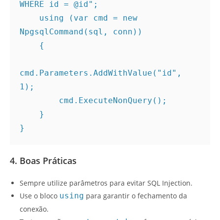
WHERE id = @id";
    using (var cmd = new 
NpgsqlCommand(sql, conn))
    {
cmd.Parameters.AddWithValue("id", 
1);
        cmd.ExecuteNonQuery();
    }
}
4. Boas Práticas
Sempre utilize parâmetros para evitar SQL Injection.
Use o bloco
using
para garantir o fechamento da
conexão.