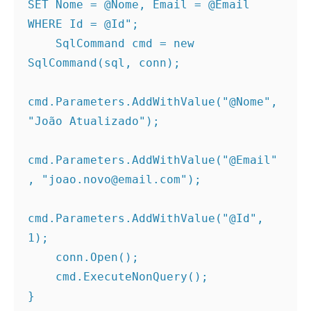
SET Nome = @Nome, Email = @Email 
WHERE Id = @Id";
    SqlCommand cmd = new 
SqlCommand(sql, conn);
cmd.Parameters.AddWithValue("@Nome", 
"João Atualizado");
cmd.Parameters.AddWithValue("@Email"
, "joao.novo@email.com");
cmd.Parameters.AddWithValue("@Id", 
1);
    conn.Open();
    cmd.ExecuteNonQuery();
}