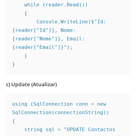
    while (reader.Read())
    {
        Console.WriteLine($"Id: 
{reader["Id"]}, Nome: 
{reader["Nome"]}, Email: 
{reader["Email"]}");
    }
}
c) Update (Atualizar)
using (SqlConnection conn = new 
SqlConnection(connectionString))
{
    string sql = "UPDATE Contactos 