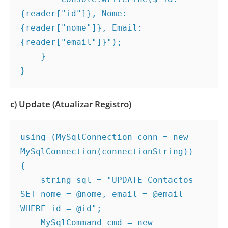
{reader["id"]}, Nome: 
{reader["nome"]}, Email: 
{reader["email"]}");
    }
}
c) Update (Atualizar Registro)
using (MySqlConnection conn = new 
MySqlConnection(connectionString))
{
    string sql = "UPDATE Contactos 
SET nome = @nome, email = @email 
WHERE id = @id";
    MySqlCommand cmd = new 