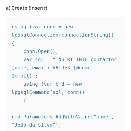
a) Create (Inserir)
using (var conn = new 
NpgsqlConnection(connectionString))
{
    conn.Open();
    var sql = "INSERT INTO contactos 
(nome, email) VALUES (@nome, 
@email)";
    using (var cmd = new 
NpgsqlCommand(sql, conn))
    {
cmd.Parameters.AddWithValue("nome", 
"João da Silva");