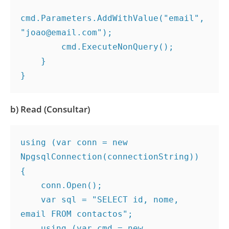
cmd.Parameters.AddWithValue("email", 
"joao@email.com");
        cmd.ExecuteNonQuery();
    }
}
b) Read (Consultar)
using (var conn = new 
NpgsqlConnection(connectionString))
{
    conn.Open();
    var sql = "SELECT id, nome, 
email FROM contactos";
    using (var cmd = new 