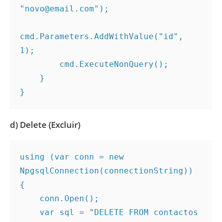
"novo@email.com");
cmd.Parameters.AddWithValue("id", 
1);
        cmd.ExecuteNonQuery();
    }
}
d) Delete (Excluir)
using (var conn = new 
NpgsqlConnection(connectionString))
{
    conn.Open();
    var sql = "DELETE FROM contactos 