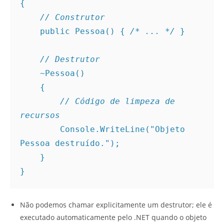
{
// Construtor
    public Pessoa() { 
/* ... */
 }
// Destrutor
    ~Pessoa()
    {
// Código de limpeza de 
recursos
        Console.WriteLine("Objeto 
Pessoa destruído.");
    }
}
Não podemos chamar explicitamente um destrutor; ele é
executado automaticamente pelo .NET quando o objeto