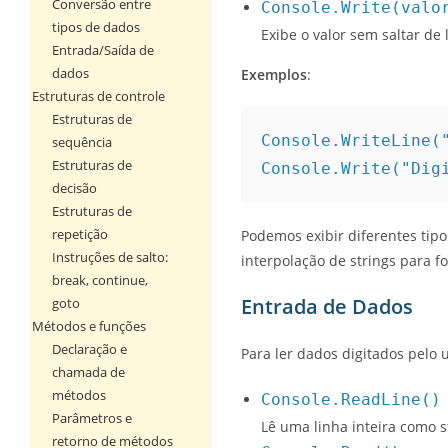
Conversão entre
Console.Write(valo
tipos de dados
Exibe o valor sem saltar de 
Entrada/Saída de
dados
Exemplos
:
Estruturas de controle
Estruturas de
Console.WriteLine(
sequência
Estruturas de
Console.Write("Dig
decisão
Estruturas de
repetição
Podemos exibir diferentes tipo
Instruções de salto:
interpolação de strings para f
break, continue,
Entrada de Dados
goto
Métodos e funções
Declaração e
Para ler dados digitados pelo ut
chamada de
métodos
Console.ReadLine()
Parâmetros e
Lê uma linha inteira como s
retorno de métodos