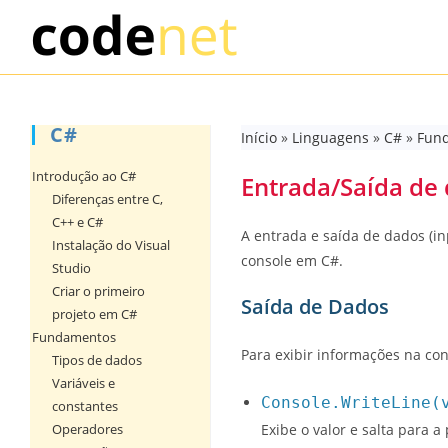
Skip
to
content
C#
Início
»
Linguagens
»
C#
»
Fun
Introdução ao C#
Entrada/Saída de
Diferenças entre C,
C++ e C#
A entrada e saída de dados (i
Instalação do Visual
console em C#.
Studio
Criar o primeiro
Saída de Dados
projeto em C#
Fundamentos
Para exibir informações na con
Tipos de dados
Variáveis e
Console.WriteLine(
constantes
Operadores
Exibe o valor e salta para a