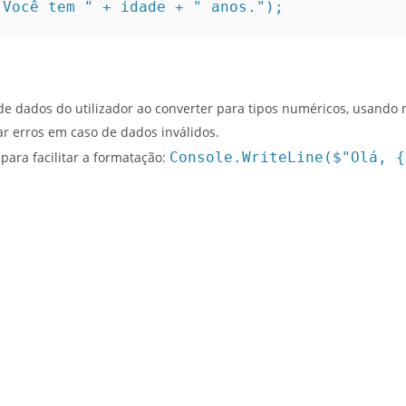
"Você tem " + idade + " anos.");
de dados do utilizador ao converter para tipos numéricos, usand
ar erros em caso de dados inválidos.
para facilitar a formatação:
Console.WriteLine($"Olá, {