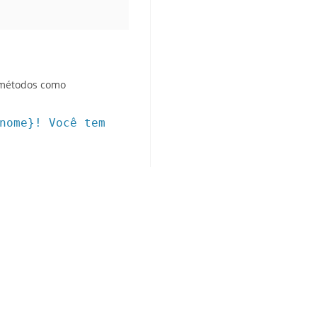
o métodos como
nome}! Você tem