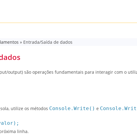
damentos
»
Entrada/Saída de dados
 dados
nput/output) são operações fundamentais para interagir com o uti
sola, utilize os métodos
Console.Write()
e
Console.Writ
valor);
 próxima linha.