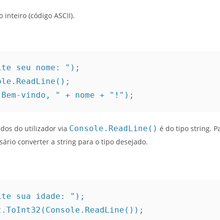
inteiro (código ASCII).
ite seu nome: ");
ole.ReadLine();
"Bem-vindo, " + nome + "!");
dos do utilizador via
Console.ReadLine()
é do tipo string. 
essário converter a string para o tipo desejado.
ite sua idade: ");
t.ToInt32(Console.ReadLine());