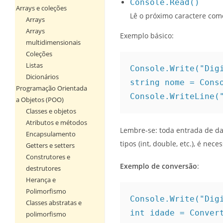
Console.Read()
Arrays e coleções
Lê o próximo caractere como 
Arrays
Arrays
Exemplo básico:
multidimensionais
Coleções
Listas
Console.Write("Dig
Dicionários
string nome = Cons
Programação Orientada
Console.WriteLine(
a Objetos (POO)
Classes e objetos
Atributos e métodos
Lembre-se: toda entrada de da
Encapsulamento
tipos (int, double, etc.), é nec
Getters e setters
Construtores e
Exemplo de conversão
:
destrutores
Herança e
Polimorfismo
Console.Write("Dig
Classes abstratas e
int idade = Conver
polimorfismo