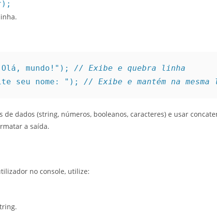
r);
linha.
"Olá, mundo!"); 
// Exibe e quebra linha
ite seu nome: "); 
// Exibe e mantém na mesma 
s de dados (string, números, booleanos, caracteres) e usar concat
ormatar a saída.
ilizador no console, utilize:
tring.