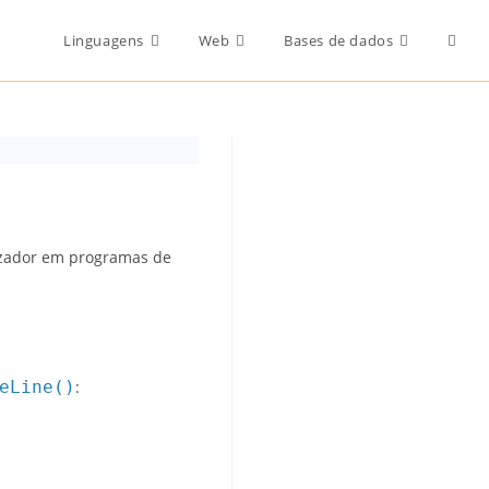
Toggl
Linguagens
Web
Bases de dados
websi
searc
lizador em programas de
eLine()
: