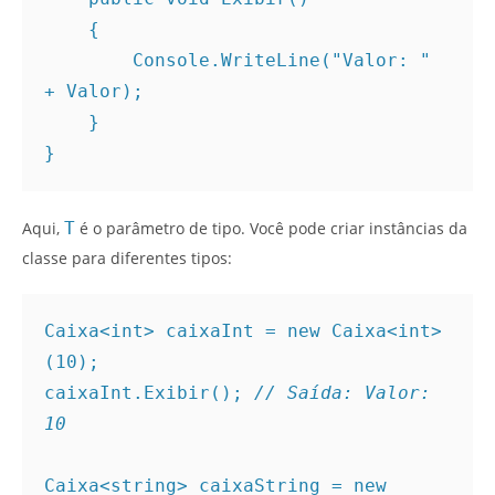
    {
        Console.WriteLine("Valor: " 
+ Valor);
    }
}
Aqui,
T
é o parâmetro de tipo. Você pode criar instâncias da
classe para diferentes tipos:
Caixa<int> caixaInt = new Caixa<int>
(10);
caixaInt.Exibir(); 
// Saída: Valor: 
10
Caixa<string> caixaString = new 