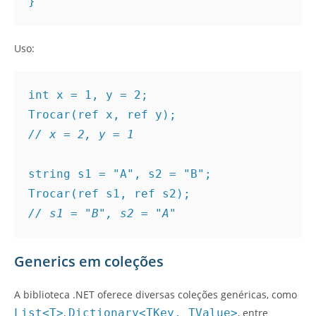
}
Uso:
int x = 1, y = 2;
Trocar(ref x, ref y);
// x = 2, y = 1
string s1 = "A", s2 = "B";
Trocar(ref s1, ref s2);
// s1 = "B", s2 = "A"
Generics em coleções
A biblioteca .NET oferece diversas coleções genéricas, como
List<T>
,
Dictionary<TKey, TValue>
, entre