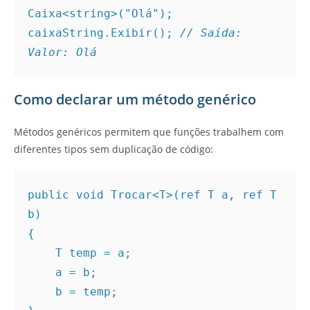
Caixa<string>("Olá");
caixaString.Exibir(); 
// Saída: 
Valor: Olá
Como declarar um método genérico
Métodos genéricos permitem que funções trabalhem com
diferentes tipos sem duplicação de código:
public void Trocar<T>(ref T a, ref T 
b)
{
    T temp = a;
    a = b;
    b = temp;