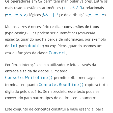
Os
operadores
em C# permitem manipular valores. Entre os
mais usados estão os aritméticos (
+
,
-
,
*
,
/
,
%
), relacionais
(
==
,
!=
,
<
,
>
), lógicos (
&&
,
||
,
!
) e de atribuição (
=
,
+=
,
-=
).
Muitas vezes é necessário realizar
conversões de tipos
(type casting). Elas podem ser automáticas (
conversão
implícita
, quando não há perda de informação, por exemplo
de
int
para
double
) ou
explícitas
(quando usamos um
cast
ou funções da classe
Convert
).
Por fim, a interação com o utilizador é feita através da
entrada e saída de dados
. O método
Console.WriteLine()
permite exibir mensagens no
terminal, enquanto
Console.ReadLine()
captura texto
digitado pelo usuário. Se necessário, esse texto pode ser
convertido para outros tipos de dados, como números.
Este conjunto de conceitos constitui a base essencial para