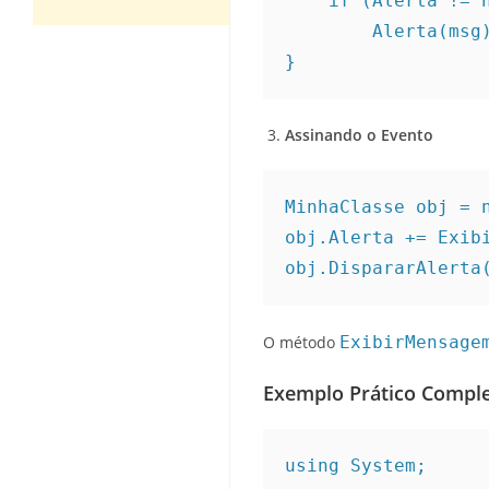
    if (Alerta !=
        Alerta(ms
}
Assinando o Evento
MinhaClasse obj = 
obj.Alerta += Exib
obj.DispararAlerta
O método
ExibirMensage
Exemplo Prático Compl
using System;