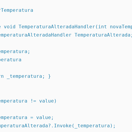
rTemperatura
gate void TemperaturaAlteradaHandler(int novaTe
t TemperaturaAlteradaHandler TemperaturaAlterada
temperatura;
mperatura
 return _temperatura; }
   if (_temperatura != value)
            _temperatura = value;
             TemperaturaAlterada?.Invoke(_temperatura);