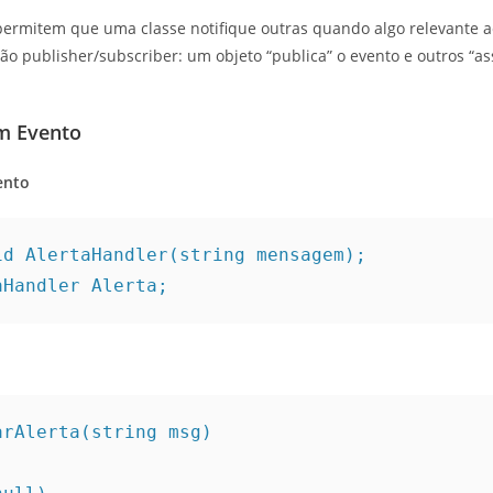
rmitem que uma classe notifique outras quando algo relevante a
o publisher/subscriber: um objeto “publica” o evento e outros “a
m Evento
ento
id AlertaHandler(string mensagem);
aHandler Alerta;
arAlerta(string msg)