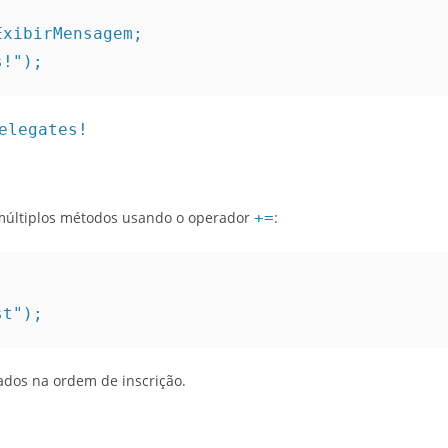
ExibirMensagem;
s!");
elegates!
múltiplos métodos usando o operador
+=
:
;
st");
dos na ordem de inscrição.