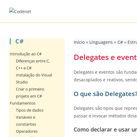
Skip
to
content
C#
Início
»
Linguagens
»
C#
»
Estr
Introdução ao C#
Delegates e even
Diferenças entre C,
C++ e C#
Delegates e eventos são funda
Instalação do Visual
desacoplados e reativos, send
Studio
Criar o primeiro
O que são Delegates
projeto em C#
Fundamentos
Delegates são tipos que repre
Tipos de dados
passar e invocar métodos dina
Variáveis e
constantes
Como declarar e usar u
Operadores