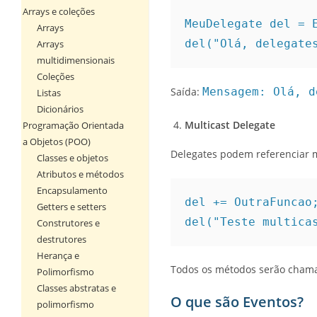
Arrays e coleções
MeuDelegate del = 
Arrays
del("Olá, delegate
Arrays
multidimensionais
Coleções
Saída:
Mensagem: Olá, d
Listas
Dicionários
Multicast Delegate
Programação Orientada
a Objetos (POO)
Delegates podem referenciar 
Classes e objetos
Atributos e métodos
Encapsulamento
del += OutraFuncao
Getters e setters
del("Teste multica
Construtores e
destrutores
Herança e
Todos os métodos serão chama
Polimorfismo
Classes abstratas e
O que são Eventos?
polimorfismo