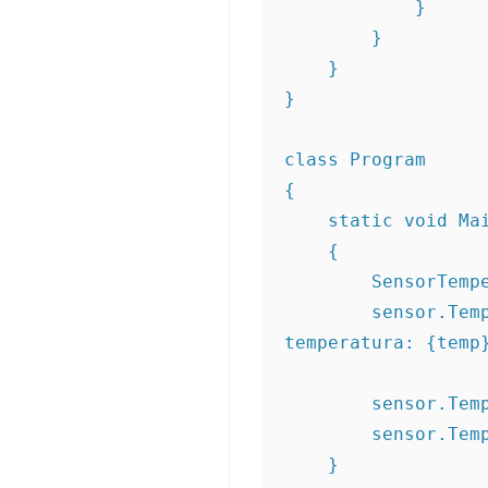
            }
        }
    }
}
class Program
{
    static void M
    {
        Sens
        sensor.TemperaturaAlterada += temp => Console.WriteLine($"Nova 
temperatura: {temp
        sensor
        sensor
    }