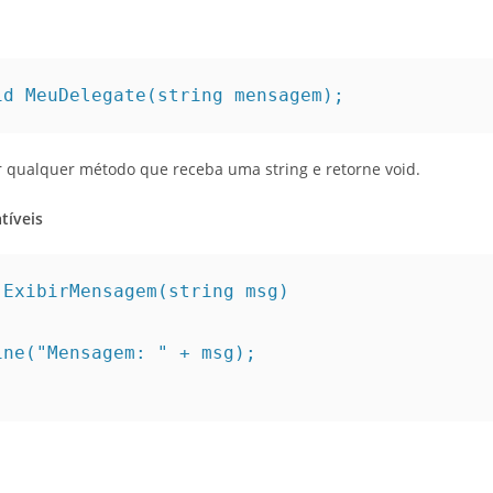
id MeuDelegate(string mensagem);
r qualquer método que receba uma string e retorne void.
tíveis
 ExibirMensagem(string msg)
eLine("Mensagem: " + msg);