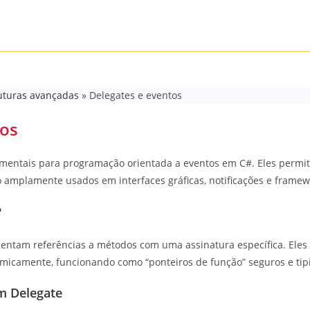
uturas avançadas
»
Delegates e eventos
tos
mentais para programação orientada a eventos em C#. Eles permitem
o amplamente usados em interfaces gráficas, notificações e frame
?
sentam referências a métodos com uma assinatura específica. Ele
micamente, funcionando como “ponteiros de função” seguros e tipi
m Delegate