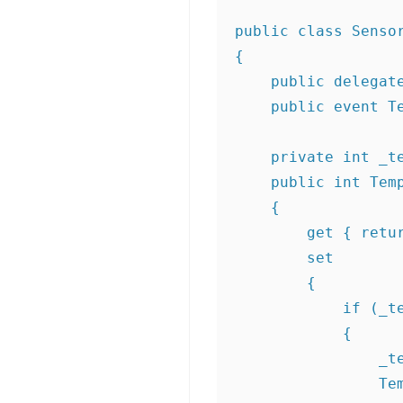
public class Senso
{
    public dele
    public even
    private int _
    public int Te
    {
        get {
        set
        {
         
            {
    
   