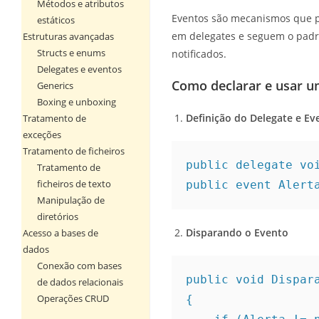
Métodos e atributos
Eventos são mecanismos que pe
estáticos
em delegates e seguem o padrã
Estruturas avançadas
Structs e enums
notificados.
Delegates e eventos
Como declarar e usar u
Generics
Boxing e unboxing
Definição do Delegate e Ev
Tratamento de
exceções
Tratamento de ficheiros
public delegate vo
Tratamento de
ficheiros de texto
public event Alert
Manipulação de
diretórios
Disparando o Evento
Acesso a bases de
dados
Conexão com bases
public void Dispar
de dados relacionais
Operações CRUD
{