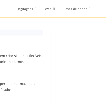
Togg
Linguagens
Web
Bases de dados
webs
sear
 criar sistemas flexíveis,
works modernos.
s permitem armazenar,
ficados.