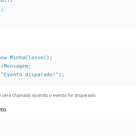
 null)
g);
new MinhaClasse();
irMensagem;
("Evento disparado!");
m
será chamado quando o evento for disparado.
eto