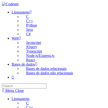
Skip
to
Linguagens
content
C
C++
Python
Java
C#
Web
Javascript
JQuery
Typescript
Node.js/Express.js
React
Bases de dados
Bases de dados relacionais
Bases de dados não relacionais
Toggle
website
search
Menu
Close
Linguagens
C
C++