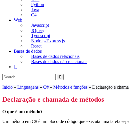
Python
Java
C#
Web
Javascript
JQuery
Typescript
Node.js/Express.js
React
Bases de dados
Bases de dados relacionais
Bases de dados não relacionais
Toggle
website
search
Início
»
Linguagens
»
C#
»
Métodos e funções
»
Declaração e chama
Declaração e chamada de métodos
O que é um método?
Um método em C# é um bloco de código que executa uma tarefa específ