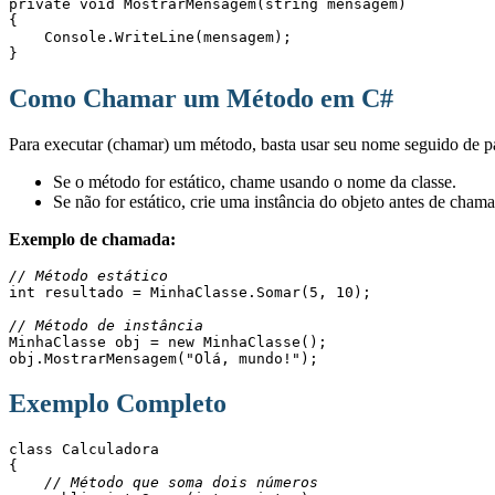
private void MostrarMensagem(string mensagem)
{
    Console.WriteLine(mensagem);
}
Como Chamar um Método em C#
Para executar (chamar) um método, basta usar seu nome seguido de pa
Se o método for estático, chame usando o nome da classe.
Se não for estático, crie uma instância do objeto antes de chama
Exemplo de chamada:
// Método estático
int resultado = MinhaClasse.Somar(5, 10);
// Método de instância
MinhaClasse obj = new MinhaClasse();
obj.MostrarMensagem("Olá, mundo!");
Exemplo Completo
class Calculadora
{
// Método que soma dois números