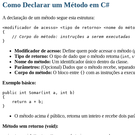
Como Declarar um Método em C#
A declaração de um método segue esta estrutura:
<modificador de acesso> <tipo de retorno> <nome do méto
{
// Corpo do método: instruções a serem executadas
}
Modificador de acesso:
Define quem pode acessar o método (
Tipo de retorno:
O tipo de dado que o método retorna (
,
int
s
Nome do método:
Um identificador único dentro da classe.
Parâmetros:
(Opcional) Dados que o método recebe, separados
Corpo do método:
O bloco entre
com as instruções a execu
{}
Exemplo básico:
public int Somar(int a, int b)
{
    return a + b;
}
O método acima é público, retorna um inteiro e recebe dois parâ
Método sem retorno (void):