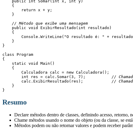
    public int Somar(int x, int y)
    {
        return x + y;
    }
// Método que exibe uma mensagem
    public void ExibirResultado(int resultado)
    {
        Console.WriteLine("O resultado é: " + resultad
    }
}
class Program
{
    static void Main()
    {
        Calculadora calc = new Calculadora();
        int res = calc.Somar(3, 7);           
// Chamad
        calc.ExibirResultado(res);            
// Chamad
    }
}
Resumo
Declare métodos dentro de classes, definindo acesso, retorno, 
Chame métodos usando o nome do objeto (ou da classe, se estát
Métodos podem ou não retornar valores e podem receber parâme