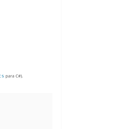
cs
para C#).