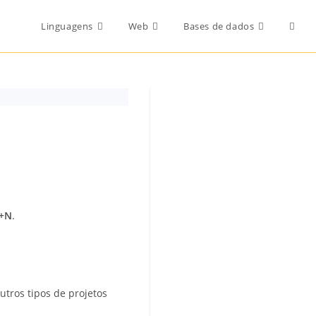
Toggl
Linguagens
Web
Bases de dados
websi
searc
t+N
.
utros tipos de projetos