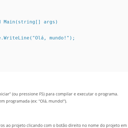
c void Main(string[] args)
   Console.WriteLine("Olá, mundo!");
niciar” (ou pressione F5) para compilar e executar o programa.
em programada (ex: “Olá, mundo!”).
ros ao projeto clicando com o botão direito no nome do projeto em