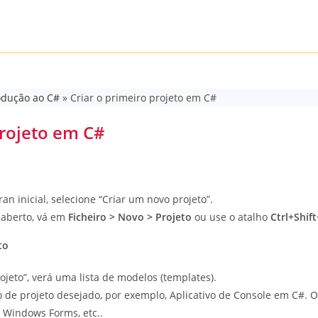
odução ao C#
»
Criar o primeiro projeto em C#
projeto em C#
ran inicial, selecione “Criar um novo projeto”.
r aberto, vá em
Ficheiro > Novo > Projeto
ou use o atalho
Ctrl+Shif
to
ojeto”, verá uma lista de modelos (templates).
o de projeto desejado, por exemplo, Aplicativo de Console em C#. O
 Windows Forms, etc..