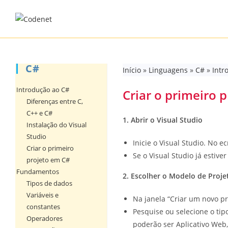
Skip
to
content
C#
Início
»
Linguagens
»
C#
»
Intr
Introdução ao C#
Criar o primeiro 
Diferenças entre C,
C++ e C#
1. Abrir o Visual Studio
Instalação do Visual
Studio
Inicie o Visual Studio. No ec
Criar o primeiro
Se o Visual Studio já estive
projeto em C#
Fundamentos
2. Escolher o Modelo de Proje
Tipos de dados
Variáveis e
Na janela “Criar um novo pr
constantes
Pesquise ou selecione o tip
Operadores
poderão ser Aplicativo Web,