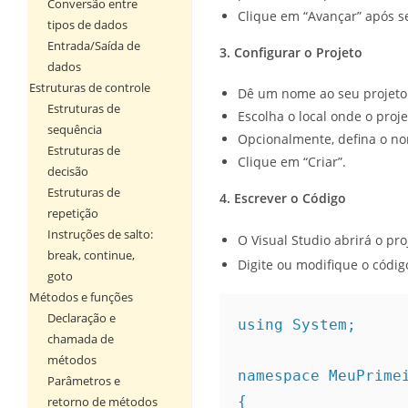
Conversão entre
Clique em “Avançar” após s
tipos de dados
Entrada/Saída de
3. Configurar o Projeto
dados
Estruturas de controle
Dê um nome ao seu projeto 
Estruturas de
Escolha o local onde o proje
sequência
Opcionalmente, defina o no
Estruturas de
Clique em “Criar”.
decisão
Estruturas de
4. Escrever o Código
repetição
Instruções de salto:
O Visual Studio abrirá o pr
break, continue,
Digite ou modifique o códi
goto
Métodos e funções
Declaração e
using System;
chamada de
métodos
namespace MeuPrime
Parâmetros e
{
retorno de métodos