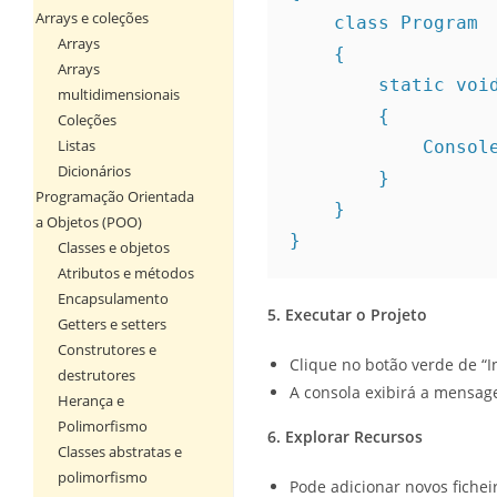
Arrays e coleções
    class Program
Arrays
    {
Arrays
        stati
multidimensionais
        {
Coleções
Listas
         
Dicionários
        }
Programação Orientada
    }
a Objetos (POO)
}
Classes e objetos
Atributos e métodos
Encapsulamento
5. Executar o Projeto
Getters e setters
Construtores e
Clique no botão verde de “I
destrutores
A consola exibirá a mensag
Herança e
Polimorfismo
6. Explorar Recursos
Classes abstratas e
polimorfismo
Pode adicionar novos fichei