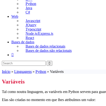
Python
Java
C#
Web
Javascript
JQuery
Typescript
Node.js/Express.js
React
Bases de dados
Bases de dados relacionais
Bases de dados não relacionais
Toggle
website
search
Início
»
Linguagens
»
Python
»
Variáveis
Variáveis
Tal como noutra linguagem, as variáveis em Python servem para gua
Elas são criadas no momento em que lhes atribuímos um valor: