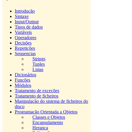
Introdução
Sintaxe
Input/Output
Tipos de dados
Variáveis
Operadores
Decisões
Repetições
Sequencias
Strings
Tuples
Listas
Dicionários
Funções
Módulos
Tratamento de exceções
Tratamento de ficheiros
Manipulação do sistema de ficheiros do
disco
Programação Orientada a Objetos
Classes e Objetos
Encapsulamento
Herança