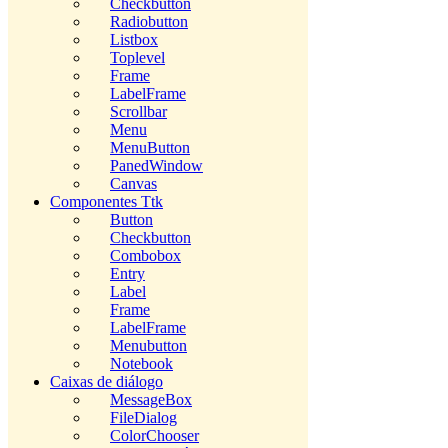
Checkbutton
Radiobutton
Listbox
Toplevel
Frame
LabelFrame
Scrollbar
Menu
MenuButton
PanedWindow
Canvas
Componentes Ttk
Button
Checkbutton
Combobox
Entry
Label
Frame
LabelFrame
Menubutton
Notebook
Caixas de diálogo
MessageBox
FileDialog
ColorChooser