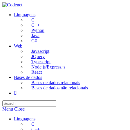
Skip
to
Linguagens
content
C
C++
Python
Java
C#
Web
Javascript
JQuery
Typescript
Node.js/Express.js
React
Bases de dados
Bases de dados relacionais
Bases de dados não relacionais
Toggle
website
search
Menu
Close
Linguagens
C
C++