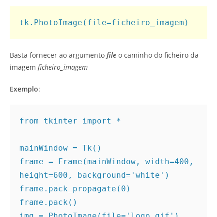
Basta fornecer ao argumento
file
o caminho do ficheiro da
imagem
ficheiro_imagem
Exemplo
:
from tkinter import *

mainWindow = Tk()

frame = Frame(mainWindow, width=400, 
height=600, background='white')

frame.pack_propagate(0)    

frame.pack()

img = PhotoImage(file='logo.gif')
