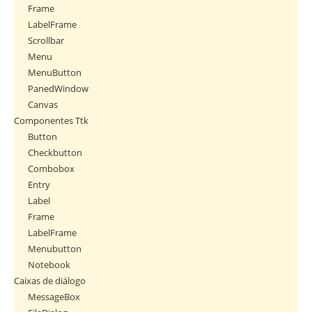
Frame
LabelFrame
Scrollbar
Menu
MenuButton
PanedWindow
Canvas
Componentes Ttk
Button
Checkbutton
Combobox
Entry
Label
Frame
LabelFrame
Menubutton
Notebook
Caixas de diálogo
MessageBox