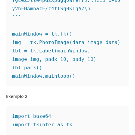
TgceZJllw4pd2Xpagq0WfeYrD7\n2i5Yb+aJ
yVhFHAmnazE/z4tlSq0KIgA7\n

'''

mainWindow = tk.Tk()

img = tk.PhotoImage(data=image_data)

lbl = tk.Label(mainWindow, 
image=img, padx=10, pady=10)

lbl.pack()

mainWindow.mainloop()
Exemplo 2
:
import base64

import tkinter as tk
