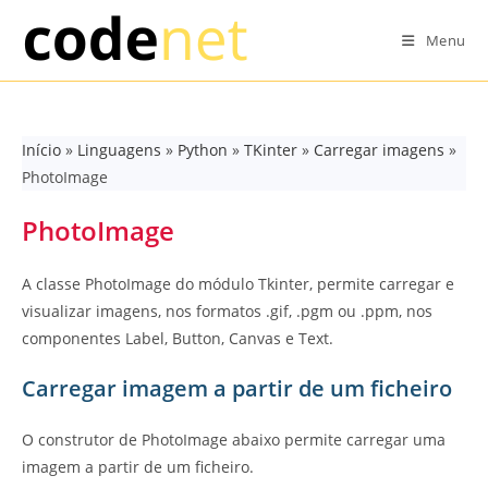
Skip
to
Menu
content
Início
»
Linguagens
»
Python
»
TKinter
»
Carregar imagens
»
PhotoImage
PhotoImage
A classe PhotoImage do módulo Tkinter, permite carregar e
visualizar imagens, nos formatos .gif, .pgm ou .ppm, nos
componentes Label, Button, Canvas e Text.
Carregar imagem a partir de um ficheiro
O construtor de PhotoImage abaixo permite carregar uma
imagem a partir de um ficheiro.