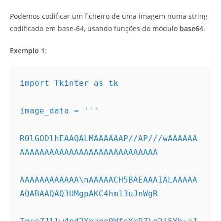
Podemos codificar um ficheiro de uma imagem numa string
codificada em base-64, usando funções do módulo
base64
.
Exemplo 1
:
import Tkinter as tk

image_data = '''

R0lGODlhEAAQALMAAAAAAP//AP///wAAAAAA
AAAAAAAAAAAAAAAAAAAAAAAAAAAA

AAAAAAAAAAAA\nAAAAACH5BAEAAAIALAAAAA
AQABAAQAQ3UMgpAKC4hm13uJnWgR
