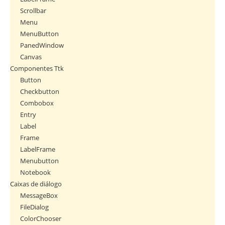
Scrollbar
Menu
MenuButton
PanedWindow
Canvas
Componentes Ttk
Button
Checkbutton
Combobox
Entry
Label
Frame
LabelFrame
Menubutton
Notebook
Caixas de diálogo
MessageBox
FileDialog
ColorChooser