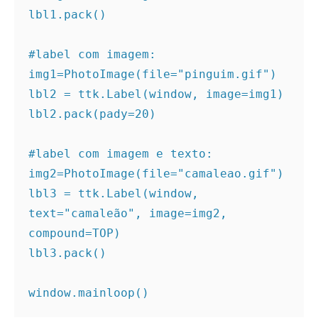
lbl1.pack()

#label com imagem:

img1=PhotoImage(file="pinguim.gif")

lbl2 = ttk.Label(window, image=img1)

lbl2.pack(pady=20)

#label com imagem e texto:

img2=PhotoImage(file="camaleao.gif")

lbl3 = ttk.Label(window, 
text="camaleão", image=img2, 
compound=TOP)

lbl3.pack()

window.mainloop()