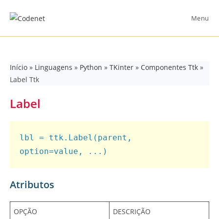
Skip
to
Menu
content
Início
»
Linguagens
»
Python
»
TKinter
»
Componentes Ttk
»
Label Ttk
Label
lbl = ttk.Label(parent, 
option=value, ...)
Atributos
OPÇÃO
DESCRIÇÃO