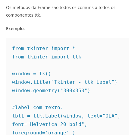
Os métodos da Frame são todos os comuns a todos os
componentes ttk.
Exemplo
:
from tkinter import *

from tkinter import ttk

window = Tk()

window.title("Tkinter - ttk Label")

window.geometry("300x350")

#label com texto:

lbl1 = ttk.Label(window, text="OLA", 
font="Helvetica 20 bold", 
foreground='orange' )
