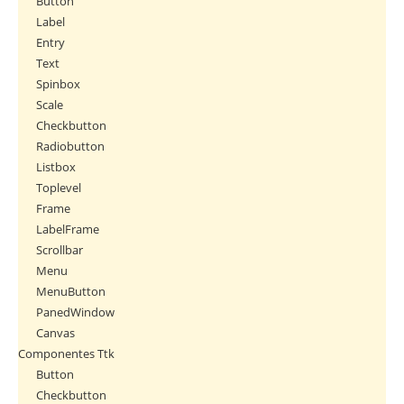
Button
Label
Entry
Text
Spinbox
Scale
Checkbutton
Radiobutton
Listbox
Toplevel
Frame
LabelFrame
Scrollbar
Menu
MenuButton
PanedWindow
Canvas
Componentes Ttk
Button
Checkbutton