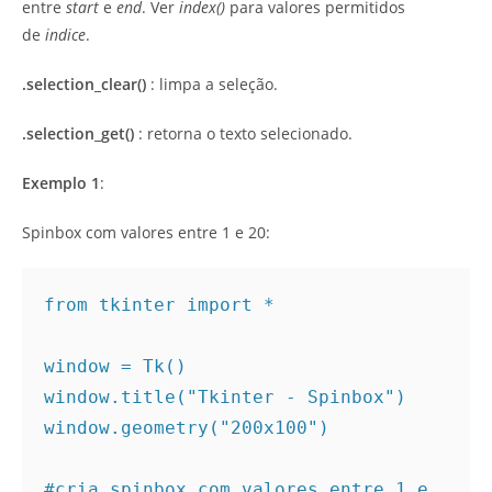
entre
start
e
end
. Ver
index()
para valores permitidos
de
indice
.
.selection_clear()
: limpa a seleção.
.selection_get()
: retorna o texto selecionado.
Exemplo 1
:
Spinbox com valores entre 1 e 20:
from tkinter import *

window = Tk()

window.title("Tkinter - Spinbox")

window.geometry("200x100")

#cria spinbox com valores entre 1 e 