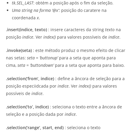
tk.SEL_LAST
: obtém a posição após o fim da seleção.
Uma string na forma ‘@x’
: posição do caratere na
coordenada
x
.
.insert(indice, texto)
: insere caracteres da string
texto
na
posição
indice
. Ver
index()
para valores possíveis de
indice
.
.invoke(seta)
: este método produz o mesmo efeito de clicar
nas setas:
seta
=
‘buttonup’
para a seta que aponta para
cima,
seta
=
‘buttondown’
para a seta que aponta para baixo.
.selection(‘from’, indice)
: define a âncora de seleção para a
posição especiidcada por
indice
. Ver
index()
para valores
possíveis de
indice
.
.selection(‘to’, indice)
: seleciona o texto entre a âncora de
seleção e a posição dada por
indice
.
.selection(‘range’, start, end)
: seleciona o texto