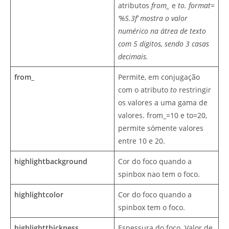
atributos
from_
e
to. format=
’%5.3f’ mostra o valor
numérico na átrea de texto
com 5 digitos, sendo 3 casas
decimais.
from_
Permite, em conjugação
com o atributo
to
restringir
os valores a uma gama de
valores. from_=10 e to=20,
permite sómente valores
entre 10 e 20.
highlightbackground
Cor do foco quando a
spinbox nao tem o foco.
highlightcolor
Cor do foco quando a
spinbox tem o foco.
highlightthickness
Espessura do foco. Valor de