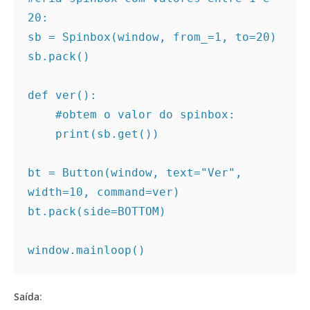
20:
sb = Spinbox(window, from_=1, to=20)

sb.pack()

def ver():

#obtem o valor do spinbox:
    print(sb.get())

bt = Button(window, text="Ver", 
width=10, command=ver)

bt.pack(side=BOTTOM)

window.mainloop()
Saída
: