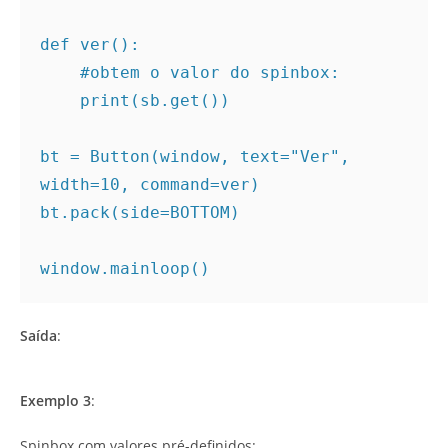
def ver():

#obtem o valor do spinbox:
    print(sb.get())

bt = Button(window, text="Ver", 
width=10, command=ver)

bt.pack(side=BOTTOM)

window.mainloop()
Saída
:
Exemplo 3
:
Spinbox com valores pré-definidos: