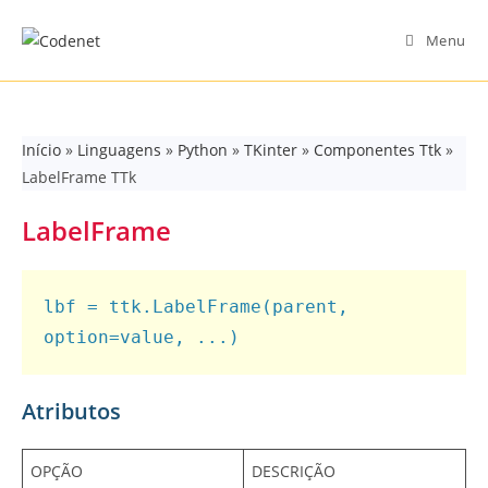
Skip
to
Menu
content
Início
»
Linguagens
»
Python
»
TKinter
»
Componentes Ttk
»
LabelFrame TTk
LabelFrame
lbf = ttk.LabelFrame(parent, 
option=value, ...)
Atributos
OPÇÃO
DESCRIÇÃO