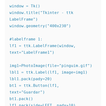
window = Tk()

window.title("Tkinter - ttk 
LabelFrame")

window.geometry("400x230")

#labelframe 1:
lf1 = ttk.LabelFrame(window, 
text="LabelFrame1")

img1=PhotoImage(file="pinguim.gif")

lbl1 = ttk.Label(lf1, image=img1)

lbl1.pack(pady=20)

bt1 = ttk.Button(lf1, 
text="Guardar")

bt1.pack()

lf1.pack(side=LEFT, padx=10)
