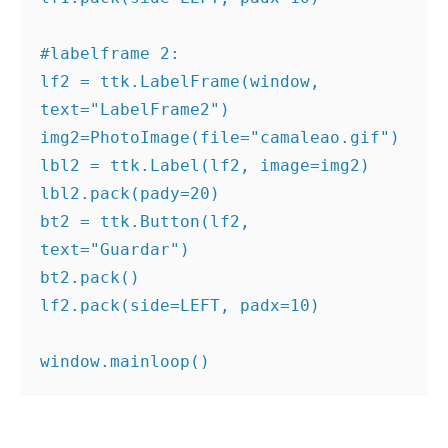
#labelframe 2:
lf2 = ttk.LabelFrame(window, 
text="LabelFrame2")

img2=PhotoImage(file="camaleao.gif")

lbl2 = ttk.Label(lf2, image=img2)

lbl2.pack(pady=20)

bt2 = ttk.Button(lf2, 
text="Guardar")

bt2.pack()

lf2.pack(side=LEFT, padx=10)

window.mainloop()