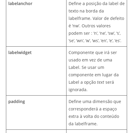
labelanchor
Define a posição da label de
texto na borda da
labelframe. Valor de defeito
é ‘nw’. Outros valores
podem ser : ‘n’, ‘ne’, ‘sw’, ‘s’,
‘se’, ‘wn’, ‘w’, ‘ws’, ‘en’, ‘e’, ‘es’.
labelwidget
Componente que irá ser
usado em vez de uma
Label. Se usar um
componente em lugar da
Label a opção
text
será
ignorada.
padding
Define uma dimensão que
corresponderá a espaço
extra à volta do conteúdo
da labelframe.