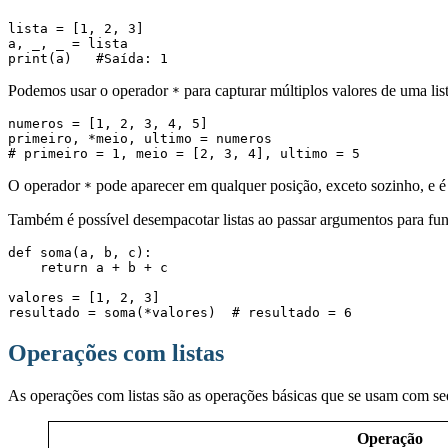
lista = [1, 2, 3]

a, _, _ = lista

print(a)   #Saída: 1
Podemos usar o operador
para capturar múltiplos valores de uma list
*
numeros = [1, 2, 3, 4, 5]

primeiro, *meio, ultimo = numeros

# primeiro = 1, meio = [2, 3, 4], ultimo = 5
O operador
pode aparecer em qualquer posição, exceto sozinho, e é ú
*
Também é possível desempacotar listas ao passar argumentos para fu
def soma(a, b, c):

    return a + b + c

valores = [1, 2, 3]

resultado = soma(*valores)  # resultado = 6
Operações com listas
As operações com listas são as operações básicas que se usam com seq
Operação