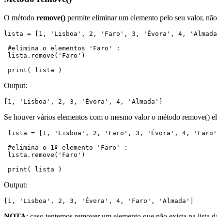
O método
remove()
permite eliminar um elemento pelo seu valor, não 
lista = [1, 'Lisboa', 2, 'Faro', 3, 'Évora', 4, 'Almada
 #elimina o elementos 'Faro' :

 lista.remove('Faro')

 print( lista )
Output:
[1, 'Lisboa', 2, 3, 'Évora', 4, 'Almada']
Se houver vários elementos com o mesmo valor o método remove() el
 lista = [1, 'Lisboa', 2, 'Faro', 3, 'Évora', 4, 'Faro', 'Almada']

 #elimina o 1º elemento 'Faro' :

 lista.remove('Faro')

 print( lista )
Output:
[1, 'Lisboa', 2, 3, 'Évora', 4, 'Faro', 'Almada']
NOTA
: caso tentemos remover um elemento que não exista na lista dá