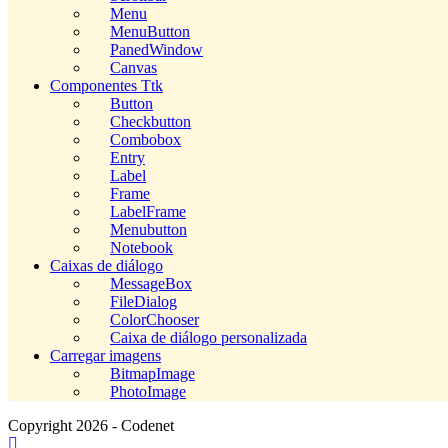
Menu
MenuButton
PanedWindow
Canvas
Componentes Ttk
Button
Checkbutton
Combobox
Entry
Label
Frame
LabelFrame
Menubutton
Notebook
Caixas de diálogo
MessageBox
FileDialog
ColorChooser
Caixa de diálogo personalizada
Carregar imagens
BitmapImage
PhotoImage
Copyright 2026 - Codenet