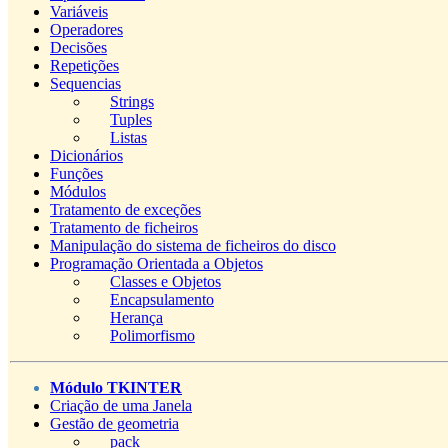
Variáveis
Operadores
Decisões
Repetições
Sequencias
Strings
Tuples
Listas
Dicionários
Funções
Módulos
Tratamento de exceções
Tratamento de ficheiros
Manipulação do sistema de ficheiros do disco
Programação Orientada a Objetos
Classes e Objetos
Encapsulamento
Herança
Polimorfismo
Módulo TKINTER
Criação de uma Janela
Gestão de geometria
pack