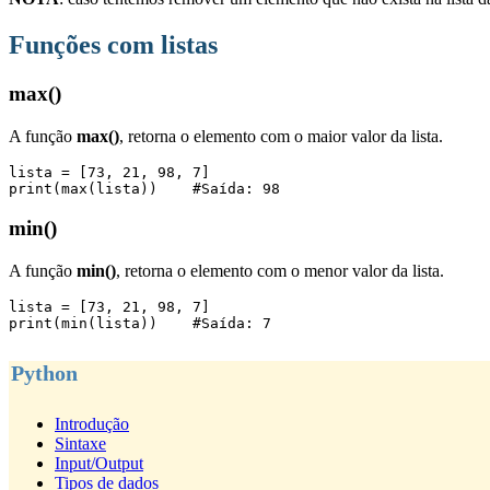
Funções com listas
max()
A função
max()
, retorna o elemento com o maior valor da lista.
lista = [73, 21, 98, 7]

print(max(lista))    #Saída: 98
min()
A função
min()
, retorna o elemento com o menor valor da lista.
lista = [73, 21, 98, 7]

print(min(lista))    #Saída: 7
Python
Introdução
Sintaxe
Input/Output
Tipos de dados