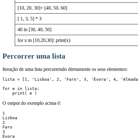
[10, 20, 30]+ [40, 50, 60]
[ 1, 3, 5] * 3
40 in [30, 40, 50]
for x in [10,20,30]: print(x)
Percorrer uma lista
Iteração de uma lista percorrendo diretamente os seus elementos:
lista = [1, 'Lisboa', 2, 'Faro', 3, 'Évora', 4, 'Almada
for e in lista:

    print( e )
O output do exemplo acima é:
1

Lisboa

2

Faro

3

Évora
