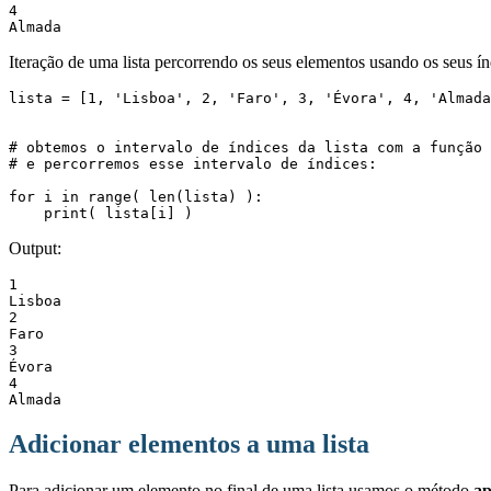
4

Almada
Iteração de uma lista percorrendo os seus elementos usando os seus ín
lista = [1, 'Lisboa', 2, 'Faro', 3, 'Évora', 4, 'Almada
# obtemos o intervalo de índices da lista com a função 
# e percorremos esse intervalo de índices:

for i in range( len(lista) ):

    print( lista[i] )
Output:
1

Lisboa

2

Faro

3

Évora

4

Almada
Adicionar elementos a uma lista
Para adicionar um elemento no final de uma lista usamos o método
ap