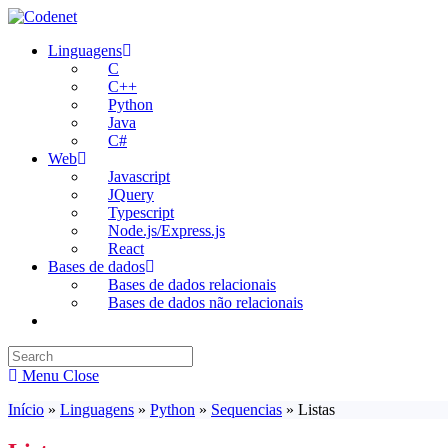
Skip
to
Linguagens
content
C
C++
Python
Java
C#
Web
Javascript
JQuery
Typescript
Node.js/Express.js
React
Bases de dados
Bases de dados relacionais
Bases de dados não relacionais
Toggle
website
search
Menu
Close
Início
»
Linguagens
»
Python
»
Sequencias
»
Listas