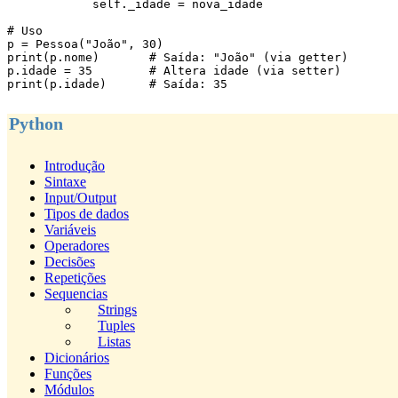
            self._idade = nova_idade

# Uso

p = Pessoa("João", 30)

print(p.nome)       # Saída: "João" (via getter)

p.idade = 35        # Altera idade (via setter)

print(p.idade)      # Saída: 35
Python
Introdução
Sintaxe
Input/Output
Tipos de dados
Variáveis
Operadores
Decisões
Repetições
Sequencias
Strings
Tuples
Listas
Dicionários
Funções
Módulos