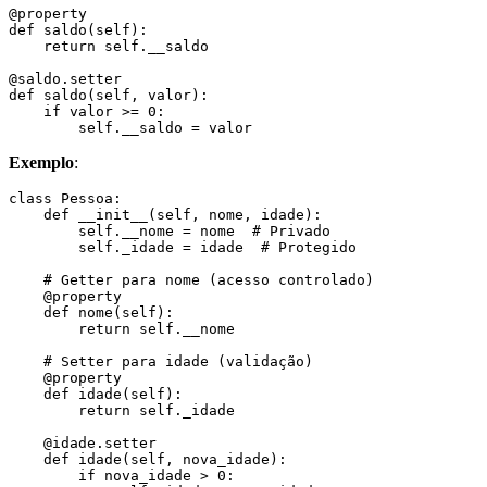
@property

def saldo(self):

    return self.__saldo

@saldo.setter

def saldo(self, valor):

    if valor >= 0:

        self.__saldo = valor
Exemplo
:
class Pessoa:

    def __init__(self, nome, idade):

        self.__nome = nome  # Privado

        self._idade = idade  # Protegido

    # Getter para nome (acesso controlado)

    @property

    def nome(self):

        return self.__nome

    # Setter para idade (validação)

    @property

    def idade(self):

        return self._idade

    @idade.setter

    def idade(self, nova_idade):

        if nova_idade > 0:
