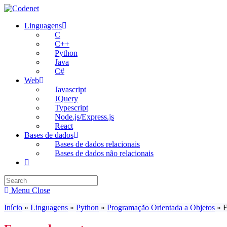
Skip
to
Linguagens
content
C
C++
Python
Java
C#
Web
Javascript
JQuery
Typescript
Node.js/Express.js
React
Bases de dados
Bases de dados relacionais
Bases de dados não relacionais
Toggle
website
search
Menu
Close
Início
»
Linguagens
»
Python
»
Programação Orientada a Objetos
»
E