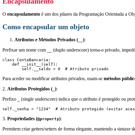
Encapsulamento
O
encapsulamento
é um dos pilares da Programação Orientada a Ob
Como encapsular um objeto
Atributos e Métodos Privados (
)
:
__
Prefixar um nome com
(duplo underscore) torna-o privado, impedin
__
class ContaBancaria:

    def __init__(self):

        self.__saldo = 0  # Atributo privado
Para aceder ou modificar atributos privados, usam-se
métodos públic
2.
Atributos Protegidos (
)
:
_
Prefixo
(single underscore) indica que o atributo é protegido ou pr
_
self._senha = "1234"  # Atributo protegido (evitar aces
3.
Propriedades
(
)
:
@property
Permitem criar getters/setters de forma elegante, mantendo a sintaxe de