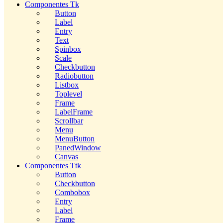
Componentes Tk
Button
Label
Entry
Text
Spinbox
Scale
Checkbutton
Radiobutton
Listbox
Toplevel
Frame
LabelFrame
Scrollbar
Menu
MenuButton
PanedWindow
Canvas
Componentes Ttk
Button
Checkbutton
Combobox
Entry
Label
Frame