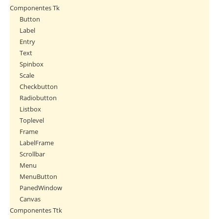
Componentes Tk
Button
Label
Entry
Text
Spinbox
Scale
Checkbutton
Radiobutton
Listbox
Toplevel
Frame
LabelFrame
Scrollbar
Menu
MenuButton
PanedWindow
Canvas
Componentes Ttk