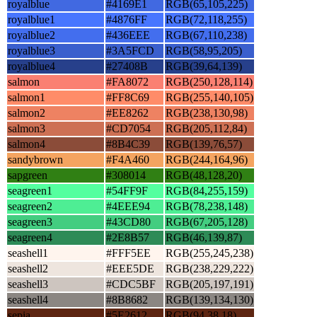
royalblue
#4169E1
RGB(65,105,225)
royalblue1
#4876FF
RGB(72,118,255)
royalblue2
#436EEE
RGB(67,110,238)
royalblue3
#3A5FCD
RGB(58,95,205)
royalblue4
#27408B
RGB(39,64,139)
salmon
#FA8072
RGB(250,128,114)
salmon1
#FF8C69
RGB(255,140,105)
salmon2
#EE8262
RGB(238,130,98)
salmon3
#CD7054
RGB(205,112,84)
salmon4
#8B4C39
RGB(139,76,57)
sandybrown
#F4A460
RGB(244,164,96)
sapgreen
#308014
RGB(48,128,20)
seagreen1
#54FF9F
RGB(84,255,159)
seagreen2
#4EEE94
RGB(78,238,148)
seagreen3
#43CD80
RGB(67,205,128)
seagreen4
#2E8B57
RGB(46,139,87)
seashell1
#FFF5EE
RGB(255,245,238)
seashell2
#EEE5DE
RGB(238,229,222)
seashell3
#CDC5BF
RGB(205,197,191)
seashell4
#8B8682
RGB(139,134,130)
sepia
#5E2612
RGB(94,38,18)