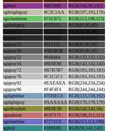
sgibeet
#8E388E
RGB(142,56,142)
sgibrightgray
#C5C1AA
RGB(197,193,170)
sgichartreuse
#71C671
RGB(113,198,113)
sgidarkgray
#555555
RGB(85,85,85)
sgigray12
#1E1E1E
RGB(30,30,30)
sgigray16
#282828
RGB(40,40,40)
sgigray32
#515151
RGB(81,81,81)
sgigray36
#5B5B5B
RGB(91,91,91)
sgigray52
#848484
RGB(132,132,132)
sgigray56
#8E8E8E
RGB(142,142,142)
sgigray72
#B7B7B7
RGB(183,183,183)
sgigray76
#C1C1C1
RGB(193,193,193)
sgigray92
#EAEAEA
RGB(234,234,234)
sgigray96
#F4F4F4
RGB(244,244,244)
sgilightblue
#7D9EC0
RGB(125,158,192)
sgilightgray
#AAAAAA
RGB(170,170,170)
sgiolivedrab
#8E8E38
RGB(142,142,56)
sgisalmon
#C67171
RGB(198,113,113)
sgislateblue
#7171C6
RGB(113,113,198)
sgiteal
#388E8E
RGB(56,142,142)