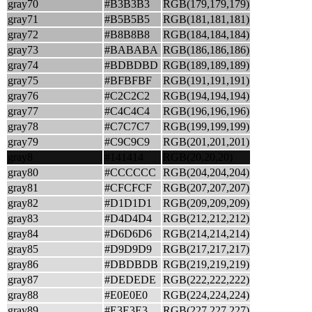
gray70
#B3B3B3
RGB(179,179,179)
gray71
#B5B5B5
RGB(181,181,181)
gray72
#B8B8B8
RGB(184,184,184)
gray73
#BABABA
RGB(186,186,186)
gray74
#BDBDBD
RGB(189,189,189)
gray75
#BFBFBF
RGB(191,191,191)
gray76
#C2C2C2
RGB(194,194,194)
gray77
#C4C4C4
RGB(196,196,196)
gray78
#C7C7C7
RGB(199,199,199)
gray79
#C9C9C9
RGB(201,201,201)
gray8
#141414
RGB(20,20,20)
gray80
#CCCCCC
RGB(204,204,204)
gray81
#CFCFCF
RGB(207,207,207)
gray82
#D1D1D1
RGB(209,209,209)
gray83
#D4D4D4
RGB(212,212,212)
gray84
#D6D6D6
RGB(214,214,214)
gray85
#D9D9D9
RGB(217,217,217)
gray86
#DBDBDB
RGB(219,219,219)
gray87
#DEDEDE
RGB(222,222,222)
gray88
#E0E0E0
RGB(224,224,224)
gray89
#E3E3E3
RGB(227,227,227)