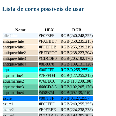
Lista de cores possíveis de usar
Nome
HEX
RGB
aliceblue
#F0F8FF
RGB(240,248,255)
antiquewhite
#FAEBD7
RGB(250,235,215)
antiquewhite1
#FFEFDB
RGB(255,239,219)
antiquewhite2
#EEDFCC
RGB(238,223,204)
antiquewhite3
#CDC0B0
RGB(205,192,176)
antiquewhite4
#8B8378
RGB(139,131,120)
aqua
#00FFFF
RGB(0,255,255)
aquamarine1
#7FFFD4
RGB(127,255,212)
aquamarine2
#76EEC6
RGB(118,238,198)
aquamarine3
#66CDAA
RGB(102,205,170)
aquamarine4
#458B74
RGB(69,139,116)
azure
#007FFF
RGB(0,127,255)
azure1
#F0FFFF
RGB(240,255,255)
azure2
#E0EEEE
RGB(224,238,238)
azure3
#C1CDCD
RGB(193,205,205)