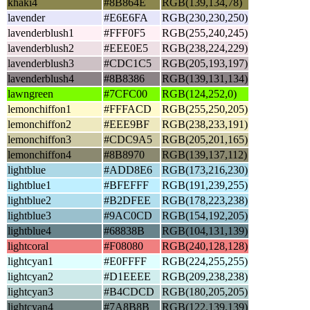
khaki4
#8B864E
RGB(139,134,78)
lavender
#E6E6FA
RGB(230,230,250)
lavenderblush1
#FFF0F5
RGB(255,240,245)
lavenderblush2
#EEE0E5
RGB(238,224,229)
lavenderblush3
#CDC1C5
RGB(205,193,197)
lavenderblush4
#8B8386
RGB(139,131,134)
lawngreen
#7CFC00
RGB(124,252,0)
lemonchiffon1
#FFFACD
RGB(255,250,205)
lemonchiffon2
#EEE9BF
RGB(238,233,191)
lemonchiffon3
#CDC9A5
RGB(205,201,165)
lemonchiffon4
#8B8970
RGB(139,137,112)
lightblue
#ADD8E6
RGB(173,216,230)
lightblue1
#BFEFFF
RGB(191,239,255)
lightblue2
#B2DFEE
RGB(178,223,238)
lightblue3
#9AC0CD
RGB(154,192,205)
lightblue4
#68838B
RGB(104,131,139)
lightcoral
#F08080
RGB(240,128,128)
lightcyan1
#E0FFFF
RGB(224,255,255)
lightcyan2
#D1EEEE
RGB(209,238,238)
lightcyan3
#B4CDCD
RGB(180,205,205)
lightcyan4
#7A8B8B
RGB(122,139,139)