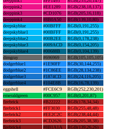
deeppink1
#FF1493
RGB(255,20,147)
deeppink2
#EE1289
RGB(238,18,137)
deeppink3
#CD1076
RGB(205,16,118)
deeppink4
#8B0A50
RGB(139,10,80)
deepskyblue
#00BFFF
RGB(0,191,255)
deepskyblue1
#00BFFF
RGB(0,191,255)
deepskyblue2
#00B2EE
RGB(0,178,238)
deepskyblue3
#009ACD
RGB(0,154,205)
deepskyblue4
#00688B
RGB(0,104,139)
dimgray
#696969
RGB(105,105,105)
dodgerblue1
#1E90FF
RGB(30,144,255)
dodgerblue2
#1C86EE
RGB(28,134,238)
dodgerblue3
#1874CD
RGB(24,116,205)
dodgerblue4
#104E8B
RGB(16,78,139)
eggshell
#FCE6C9
RGB(252,230,201)
emeraldgreen
#00C957
RGB(0,201,87)
firebrick
#B22222
RGB(178,34,34)
firebrick1
#FF3030
RGB(255,48,48)
firebrick2
#EE2C2C
RGB(238,44,44)
firebrick3
#CD2626
RGB(205,38,38)
firebrick4
#8B1A1A
RGB(139,26,26)