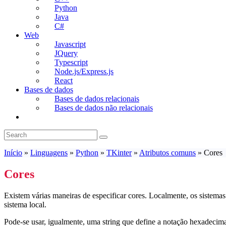
Python
Java
C#
Web
Javascript
JQuery
Typescript
Node.js/Express.js
React
Bases de dados
Bases de dados relacionais
Bases de dados não relacionais
Toggle
website
search
Início
»
Linguagens
»
Python
»
TKinter
»
Atributos comuns
»
Cores
Cores
Existem várias maneiras de especificar cores. Localmente, os sistema
sistema local.
Pode-se usar, igualmente, uma string que define a notação hexadeci