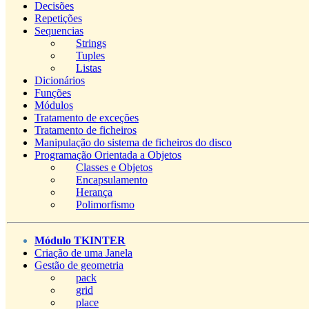
Decisões
Repetições
Sequencias
Strings
Tuples
Listas
Dicionários
Funções
Módulos
Tratamento de exceções
Tratamento de ficheiros
Manipulação do sistema de ficheiros do disco
Programação Orientada a Objetos
Classes e Objetos
Encapsulamento
Herança
Polimorfismo
Módulo TKINTER
Criação de uma Janela
Gestão de geometria
pack
grid
place