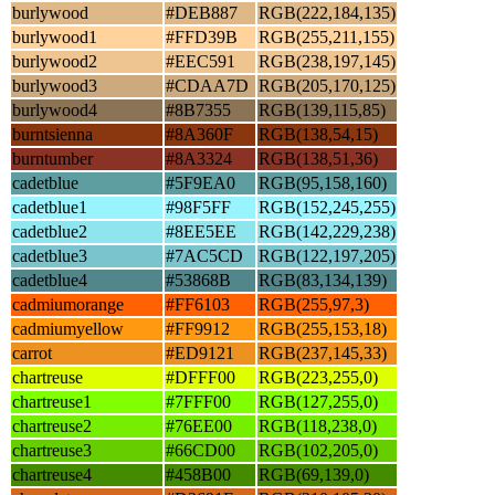
burlywood
#DEB887
RGB(222,184,135)
burlywood1
#FFD39B
RGB(255,211,155)
burlywood2
#EEC591
RGB(238,197,145)
burlywood3
#CDAA7D
RGB(205,170,125)
burlywood4
#8B7355
RGB(139,115,85)
burntsienna
#8A360F
RGB(138,54,15)
burntumber
#8A3324
RGB(138,51,36)
cadetblue
#5F9EA0
RGB(95,158,160)
cadetblue1
#98F5FF
RGB(152,245,255)
cadetblue2
#8EE5EE
RGB(142,229,238)
cadetblue3
#7AC5CD
RGB(122,197,205)
cadetblue4
#53868B
RGB(83,134,139)
cadmiumorange
#FF6103
RGB(255,97,3)
cadmiumyellow
#FF9912
RGB(255,153,18)
carrot
#ED9121
RGB(237,145,33)
chartreuse
#DFFF00
RGB(223,255,0)
chartreuse1
#7FFF00
RGB(127,255,0)
chartreuse2
#76EE00
RGB(118,238,0)
chartreuse3
#66CD00
RGB(102,205,0)
chartreuse4
#458B00
RGB(69,139,0)