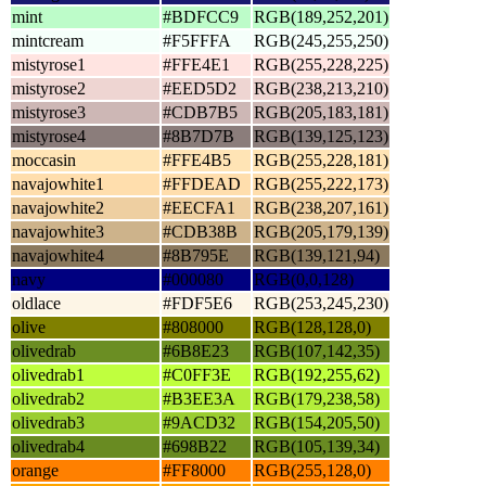
mint
#BDFCC9
RGB(189,252,201)
mintcream
#F5FFFA
RGB(245,255,250)
mistyrose1
#FFE4E1
RGB(255,228,225)
mistyrose2
#EED5D2
RGB(238,213,210)
mistyrose3
#CDB7B5
RGB(205,183,181)
mistyrose4
#8B7D7B
RGB(139,125,123)
moccasin
#FFE4B5
RGB(255,228,181)
navajowhite1
#FFDEAD
RGB(255,222,173)
navajowhite2
#EECFA1
RGB(238,207,161)
navajowhite3
#CDB38B
RGB(205,179,139)
navajowhite4
#8B795E
RGB(139,121,94)
navy
#000080
RGB(0,0,128)
oldlace
#FDF5E6
RGB(253,245,230)
olive
#808000
RGB(128,128,0)
olivedrab
#6B8E23
RGB(107,142,35)
olivedrab1
#C0FF3E
RGB(192,255,62)
olivedrab2
#B3EE3A
RGB(179,238,58)
olivedrab3
#9ACD32
RGB(154,205,50)
olivedrab4
#698B22
RGB(105,139,34)
orange
#FF8000
RGB(255,128,0)