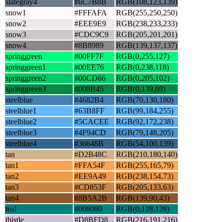
slategray4
#6C7B8B
RGB(108,123,139)
snow1
#FFFAFA
RGB(255,250,250)
snow2
#EEE9E9
RGB(238,233,233)
snow3
#CDC9C9
RGB(205,201,201)
snow4
#8B8989
RGB(139,137,137)
springgreen
#00FF7F
RGB(0,255,127)
springgreen1
#00EE76
RGB(0,238,118)
springgreen2
#00CD66
RGB(0,205,102)
springgreen3
#008B45
RGB(0,139,69)
steelblue
#4682B4
RGB(70,130,180)
steelblue1
#63B8FF
RGB(99,184,255)
steelblue2
#5CACEE
RGB(92,172,238)
steelblue3
#4F94CD
RGB(79,148,205)
steelblue4
#36648B
RGB(54,100,139)
tan
#D2B48C
RGB(210,180,140)
tan1
#FFA54F
RGB(255,165,79)
tan2
#EE9A49
RGB(238,154,73)
tan3
#CD853F
RGB(205,133,63)
tan4
#8B5A2B
RGB(139,90,43)
teal
#008080
RGB(0,128,128)
thistle
#D8BFD8
RGB(216,191,216)