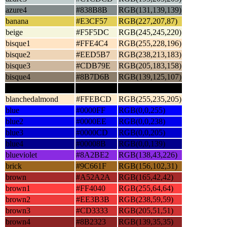
azure4
#838B8B
RGB(131,139,139)
banana
#E3CF57
RGB(227,207,87)
beige
#F5F5DC
RGB(245,245,220)
bisque1
#FFE4C4
RGB(255,228,196)
bisque2
#EED5B7
RGB(238,213,183)
bisque3
#CDB79E
RGB(205,183,158)
bisque4
#8B7D6B
RGB(139,125,107)
black
#000000
RGB(0,0,0)
blanchedalmond
#FFEBCD
RGB(255,235,205)
blue
#0000FF
RGB(0,0,255)
blue2
#0000EE
RGB(0,0,238)
blue3
#0000CD
RGB(0,0,205)
blue4
#00008B
RGB(0,0,139)
blueviolet
#8A2BE2
RGB(138,43,226)
brick
#9C661F
RGB(156,102,31)
brown
#A52A2A
RGB(165,42,42)
brown1
#FF4040
RGB(255,64,64)
brown2
#EE3B3B
RGB(238,59,59)
brown3
#CD3333
RGB(205,51,51)
brown4
#8B2323
RGB(139,35,35)