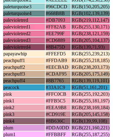
paleturquoise3
#96CDCD
RGB(150,205,205)
paleturquoise4
#668B8B
RGB(102,139,139)
palevioletred
#DB7093
RGB(219,112,147)
palevioletred1
#FF82AB
RGB(255,130,171)
palevioletred2
#EE799F
RGB(238,121,159)
palevioletred3
#CD6889
RGB(205,104,137)
palevioletred4
#8B475D
RGB(139,71,93)
papayawhip
#FFEFD5
RGB(255,239,213)
peachpuff1
#FFDAB9
RGB(255,218,185)
peachpuff2
#EECBAD
RGB(238,203,173)
peachpuff3
#CDAF95
RGB(205,175,149)
peachpuff4
#8B7765
RGB(139,119,101)
peacock
#33A1C9
RGB(51,161,201)
pink
#FFC0CB
RGB(255,192,203)
pink1
#FFB5C5
RGB(255,181,197)
pink2
#EEA9B8
RGB(238,169,184)
pink3
#CD919E
RGB(205,145,158)
pink4
#8B636C
RGB(139,99,108)
plum
#DDA0DD
RGB(221,160,221)
plum1
#FFBBFF
RGB(255,187,255)