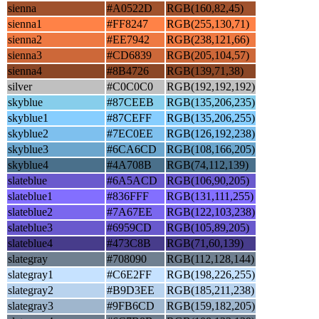
sienna
#A0522D
RGB(160,82,45)
sienna1
#FF8247
RGB(255,130,71)
sienna2
#EE7942
RGB(238,121,66)
sienna3
#CD6839
RGB(205,104,57)
sienna4
#8B4726
RGB(139,71,38)
silver
#C0C0C0
RGB(192,192,192)
skyblue
#87CEEB
RGB(135,206,235)
skyblue1
#87CEFF
RGB(135,206,255)
skyblue2
#7EC0EE
RGB(126,192,238)
skyblue3
#6CA6CD
RGB(108,166,205)
skyblue4
#4A708B
RGB(74,112,139)
slateblue
#6A5ACD
RGB(106,90,205)
slateblue1
#836FFF
RGB(131,111,255)
slateblue2
#7A67EE
RGB(122,103,238)
slateblue3
#6959CD
RGB(105,89,205)
slateblue4
#473C8B
RGB(71,60,139)
slategray
#708090
RGB(112,128,144)
slategray1
#C6E2FF
RGB(198,226,255)
slategray2
#B9D3EE
RGB(185,211,238)
slategray3
#9FB6CD
RGB(159,182,205)