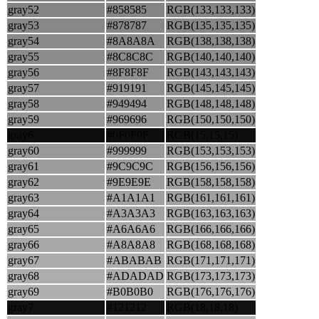
gray52
#858585
RGB(133,133,133)
gray53
#878787
RGB(135,135,135)
gray54
#8A8A8A
RGB(138,138,138)
gray55
#8C8C8C
RGB(140,140,140)
gray56
#8F8F8F
RGB(143,143,143)
gray57
#919191
RGB(145,145,145)
gray58
#949494
RGB(148,148,148)
gray59
#969696
RGB(150,150,150)
gray6
#0F0F0F
RGB(15,15,15)
gray60
#999999
RGB(153,153,153)
gray61
#9C9C9C
RGB(156,156,156)
gray62
#9E9E9E
RGB(158,158,158)
gray63
#A1A1A1
RGB(161,161,161)
gray64
#A3A3A3
RGB(163,163,163)
gray65
#A6A6A6
RGB(166,166,166)
gray66
#A8A8A8
RGB(168,168,168)
gray67
#ABABAB
RGB(171,171,171)
gray68
#ADADAD
RGB(173,173,173)
gray69
#B0B0B0
RGB(176,176,176)
gray7
#121212
RGB(18,18,18)