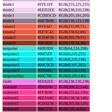
thistle1
#FFE1FF
RGB(255,225,255)
thistle2
#EED2EE
RGB(238,210,238)
thistle3
#CDB5CD
RGB(205,181,205)
thistle4
#8B7B8B
RGB(139,123,139)
tomato1
#FF6347
RGB(255,99,71)
tomato2
#EE5C42
RGB(238,92,66)
tomato3
#CD4F39
RGB(205,79,57)
tomato4
#8B3626
RGB(139,54,38)
turquoise
#40E0D0
RGB(64,224,208)
turquoise1
#00F5FF
RGB(0,245,255)
turquoise2
#00E5EE
RGB(0,229,238)
turquoise3
#00C5CD
RGB(0,197,205)
turquoise4
#00868B
RGB(0,134,139)
turquoiseblue
#00C78C
RGB(0,199,140)
violet
#EE82EE
RGB(238,130,238)
violetred
#D02090
RGB(208,32,144)
violetred1
#FF3E96
RGB(255,62,150)
violetred2
#EE3A8C
RGB(238,58,140)
violetred3
#CD3278
RGB(205,50,120)
violetred4
#8B2252
RGB(139,34,82)