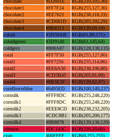
chocolate
#D2691E
RGB(210,105,30)
chocolate1
#FF7F24
RGB(255,127,36)
chocolate2
#EE7621
RGB(238,118,33)
chocolate3
#CD661D
RGB(205,102,29)
chocolate4
#8B4513
RGB(139,69,19)
cobalt
#3D59AB
RGB(61,89,171)
cobaltgreen
#3D9140
RGB(61,145,64)
coldgrey
#808A87
RGB(128,138,135)
coral
#FF7F50
RGB(255,127,80)
coral1
#FF7256
RGB(255,114,86)
coral2
#EE6A50
RGB(238,106,80)
coral3
#CD5B45
RGB(205,91,69)
coral4
#8B3E2F
RGB(139,62,47)
cornflowerblue
#6495ED
RGB(100,149,237)
cornsilk
#FFF8DC
RGB(255,248,220)
cornsilk1
#FFF8DC
RGB(255,248,220)
cornsilk2
#EEE8CD
RGB(238,232,205)
cornsilk3
#CDC8B1
RGB(205,200,177)
cornsilk4
#8B8878
RGB(139,136,120)
crimson
#DC143C
RGB(220,20,60)
cyan
#00FFFF
RGB(0,255,255)