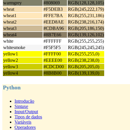
warmgrey
#808069
RGB(128,128,105)
wheat
#F5DEB3
RGB(245,222,179)
wheat1
#FFE7BA
RGB(255,231,186)
wheat2
#EED8AE
RGB(238,216,174)
wheat3
#CDBA96
RGB(205,186,150)
wheat4
#8B7E66
RGB(139,126,102)
white
#FFFFFF
RGB(255,255,255)
whitesmoke
#F5F5F5
RGB(245,245,245)
yellow1
#FFFF00
RGB(255,255,0)
yellow2
#EEEE00
RGB(238,238,0)
yellow3
#CDCD00
RGB(205,205,0)
yellow4
#8B8B00
RGB(139,139,0)
Python
Introdução
Sintaxe
Input/Output
Tipos de dados
Variáveis
Operadores