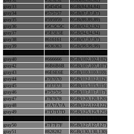
gray33
#545454
RGB(84,84,84)
gray34
#575757
RGB(87,87,87)
gray35
#595959
RGB(89,89,89)
gray36
#5C5C5C
RGB(92,92,92)
gray37
#5E5E5E
RGB(94,94,94)
gray38
#616161
RGB(97,97,97)
gray39
#636363
RGB(99,99,99)
gray4
#0A0A0A
RGB(10,10,10)
gray40
#666666
RGB(102,102,102)
gray42
#6B6B6B
RGB(107,107,107)
gray43
#6E6E6E
RGB(110,110,110)
gray44
#707070
RGB(112,112,112)
gray45
#737373
RGB(115,115,115)
gray46
#757575
RGB(117,117,117)
gray47
#787878
RGB(120,120,120)
gray48
#7A7A7A
RGB(122,122,122)
gray49
#7D7D7D
RGB(125,125,125)
gray5
#0D0D0D
RGB(13,13,13)
gray50
#7F7F7F
RGB(127,127,127)
gray51
#828282
RGB(130,130,130)