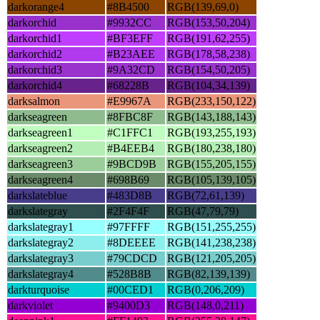
darkorange4
#8B4500
RGB(139,69,0)
darkorchid
#9932CC
RGB(153,50,204)
darkorchid1
#BF3EFF
RGB(191,62,255)
darkorchid2
#B23AEE
RGB(178,58,238)
darkorchid3
#9A32CD
RGB(154,50,205)
darkorchid4
#68228B
RGB(104,34,139)
darksalmon
#E9967A
RGB(233,150,122)
darkseagreen
#8FBC8F
RGB(143,188,143)
darkseagreen1
#C1FFC1
RGB(193,255,193)
darkseagreen2
#B4EEB4
RGB(180,238,180)
darkseagreen3
#9BCD9B
RGB(155,205,155)
darkseagreen4
#698B69
RGB(105,139,105)
darkslateblue
#483D8B
RGB(72,61,139)
darkslategray
#2F4F4F
RGB(47,79,79)
darkslategray1
#97FFFF
RGB(151,255,255)
darkslategray2
#8DEEEE
RGB(141,238,238)
darkslategray3
#79CDCD
RGB(121,205,205)
darkslategray4
#528B8B
RGB(82,139,139)
darkturquoise
#00CED1
RGB(0,206,209)
darkviolet
#9400D3
RGB(148,0,211)