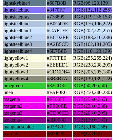
lightskyblue4
#607B8B
RGB(96,123,139)
lightslateblue
#8470FF
RGB(132,112,255)
lightslategray
#778899
RGB(119,136,153)
lightsteelblue
#B0C4DE
RGB(176,196,222)
lightsteelblue1
#CAE1FF
RGB(202,225,255)
lightsteelblue2
#BCD2EE
RGB(188,210,238)
lightsteelblue3
#A2B5CD
RGB(162,181,205)
lightsteelblue4
#6E7B8B
RGB(110,123,139)
lightyellow1
#FFFFE0
RGB(255,255,224)
lightyellow2
#EEEED1
RGB(238,238,209)
lightyellow3
#CDCDB4
RGB(205,205,180)
lightyellow4
#8B8B7A
RGB(139,139,122)
limegreen
#32CD32
RGB(50,205,50)
linen
#FAF0E6
RGB(250,240,230)
magenta
#FF00FF
RGB(255,0,255)
magenta2
#EE00EE
RGB(238,0,238)
magenta3
#CD00CD
RGB(205,0,205)
magenta4
#8B008B
RGB(139,0,139)
manganeseblue
#03A89E
RGB(3,168,158)
maroon
#800000
RGB(128,0,0)