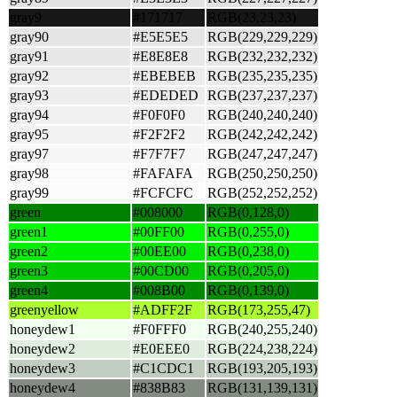
gray9
#171717
RGB(23,23,23)
gray90
#E5E5E5
RGB(229,229,229)
gray91
#E8E8E8
RGB(232,232,232)
gray92
#EBEBEB
RGB(235,235,235)
gray93
#EDEDED
RGB(237,237,237)
gray94
#F0F0F0
RGB(240,240,240)
gray95
#F2F2F2
RGB(242,242,242)
gray97
#F7F7F7
RGB(247,247,247)
gray98
#FAFAFA
RGB(250,250,250)
gray99
#FCFCFC
RGB(252,252,252)
green
#008000
RGB(0,128,0)
green1
#00FF00
RGB(0,255,0)
green2
#00EE00
RGB(0,238,0)
green3
#00CD00
RGB(0,205,0)
green4
#008B00
RGB(0,139,0)
greenyellow
#ADFF2F
RGB(173,255,47)
honeydew1
#F0FFF0
RGB(240,255,240)
honeydew2
#E0EEE0
RGB(224,238,224)
honeydew3
#C1CDC1
RGB(193,205,193)
honeydew4
#838B83
RGB(131,139,131)