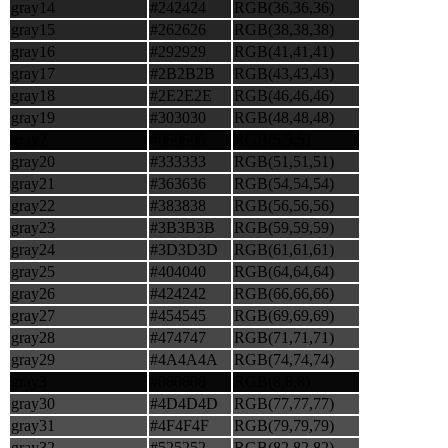
gray14
#242424
RGB(36,36,36)
gray15
#262626
RGB(38,38,38)
gray16
#292929
RGB(41,41,41)
gray17
#2B2B2B
RGB(43,43,43)
gray18
#2E2E2E
RGB(46,46,46)
gray19
#303030
RGB(48,48,48)
gray2
#050505
RGB(5,5,5)
gray20
#333333
RGB(51,51,51)
gray21
#363636
RGB(54,54,54)
gray22
#383838
RGB(56,56,56)
gray23
#3B3B3B
RGB(59,59,59)
gray24
#3D3D3D
RGB(61,61,61)
gray25
#404040
RGB(64,64,64)
gray26
#424242
RGB(66,66,66)
gray27
#454545
RGB(69,69,69)
gray28
#474747
RGB(71,71,71)
gray29
#4A4A4A
RGB(74,74,74)
gray3
#080808
RGB(8,8,8)
gray30
#4D4D4D
RGB(77,77,77)
gray31
#4F4F4F
RGB(79,79,79)
gray32
#525252
RGB(82,82,82)