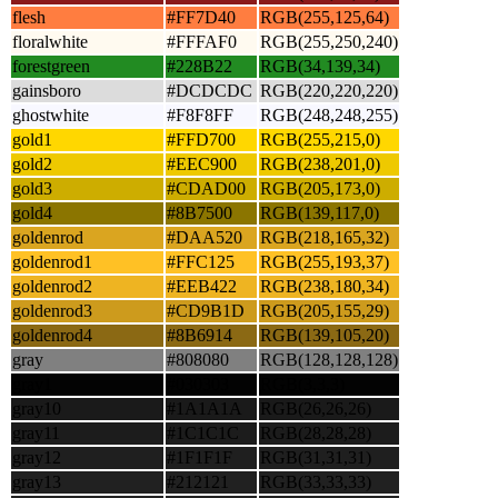
flesh
#FF7D40
RGB(255,125,64)
floralwhite
#FFFAF0
RGB(255,250,240)
forestgreen
#228B22
RGB(34,139,34)
gainsboro
#DCDCDC
RGB(220,220,220)
ghostwhite
#F8F8FF
RGB(248,248,255)
gold1
#FFD700
RGB(255,215,0)
gold2
#EEC900
RGB(238,201,0)
gold3
#CDAD00
RGB(205,173,0)
gold4
#8B7500
RGB(139,117,0)
goldenrod
#DAA520
RGB(218,165,32)
goldenrod1
#FFC125
RGB(255,193,37)
goldenrod2
#EEB422
RGB(238,180,34)
goldenrod3
#CD9B1D
RGB(205,155,29)
goldenrod4
#8B6914
RGB(139,105,20)
gray
#808080
RGB(128,128,128)
gray1
#030303
RGB(3,3,3)
gray10
#1A1A1A
RGB(26,26,26)
gray11
#1C1C1C
RGB(28,28,28)
gray12
#1F1F1F
RGB(31,31,31)
gray13
#212121
RGB(33,33,33)