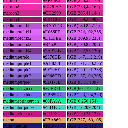
maroon1
#FF34B3
RGB(255,52,179)
maroon2
#EE30A7
RGB(238,48,167)
maroon3
#CD2990
RGB(205,41,144)
maroon4
#8B1C62
RGB(139,28,98)
mediumorchid
#BA55D3
RGB(186,85,211)
mediumorchid1
#E066FF
RGB(224,102,255)
mediumorchid2
#D15FEE
RGB(209,95,238)
mediumorchid3
#B452CD
RGB(180,82,205)
mediumorchid4
#7A378B
RGB(122,55,139)
mediumpurple
#9370DB
RGB(147,112,219)
mediumpurple1
#AB82FF
RGB(171,130,255)
mediumpurple2
#9F79EE
RGB(159,121,238)
mediumpurple3
#8968CD
RGB(137,104,205)
mediumpurple4
#5D478B
RGB(93,71,139)
mediumseagreen
#3CB371
RGB(60,179,113)
mediumslateblue
#7B68EE
RGB(123,104,238)
mediumspringgreen
#00FA9A
RGB(0,250,154)
mediumturquoise
#48D1CC
RGB(72,209,204)
mediumvioletred
#C71585
RGB(199,21,133)
melon
#E3A869
RGB(227,168,105)
midnightblue
#191970
RGB(25,25,112)