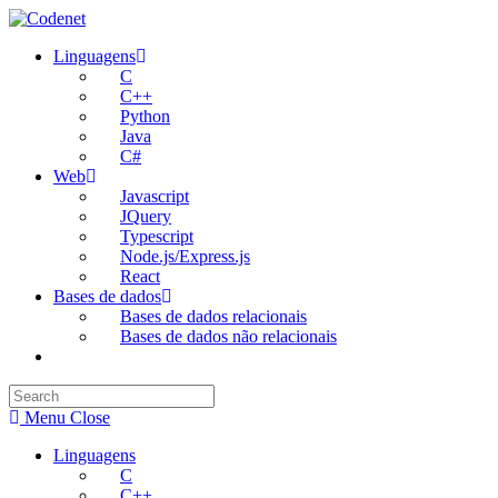
Skip
to
Linguagens
content
C
C++
Python
Java
C#
Web
Javascript
JQuery
Typescript
Node.js/Express.js
React
Bases de dados
Bases de dados relacionais
Bases de dados não relacionais
Toggle
website
search
Menu
Close
Linguagens
C
C++