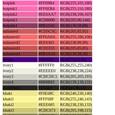
hotpink
#FF69B4
RGB(255,105,180)
hotpink1
#FF6EB4
RGB(255,110,180)
hotpink2
#EE6AA7
RGB(238,106,167)
hotpink3
#CD6090
RGB(205,96,144)
hotpink4
#8B3A62
RGB(139,58,98)
indianred
#CD5C5C
RGB(205,92,92)
indianred1
#FF6A6A
RGB(255,106,106)
indianred2
#EE6363
RGB(238,99,99)
indianred3
#CD5555
RGB(205,85,85)
indianred4
#8B3A3A
RGB(139,58,58)
indigo
#4B0082
RGB(75,0,130)
ivory1
#FFFFF0
RGB(255,255,240)
ivory2
#EEEEE0
RGB(238,238,224)
ivory3
#CDCDC1
RGB(205,205,193)
ivory4
#8B8B83
RGB(139,139,131)
ivoryblack
#292421
RGB(41,36,33)
khaki
#F0E68C
RGB(240,230,140)
khaki1
#FFF68F
RGB(255,246,143)
khaki2
#EEE685
RGB(238,230,133)
khaki3
#CDC673
RGB(205,198,115)