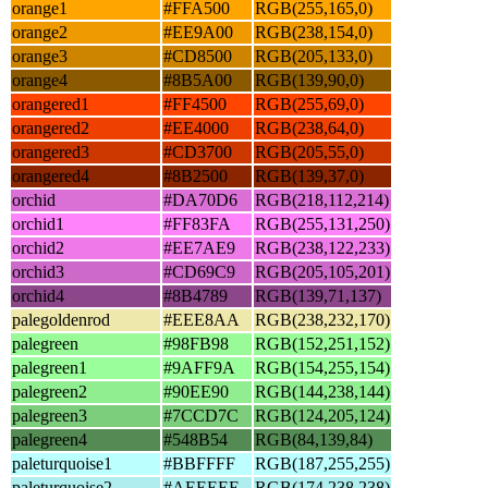
orange1
#FFA500
RGB(255,165,0)
orange2
#EE9A00
RGB(238,154,0)
orange3
#CD8500
RGB(205,133,0)
orange4
#8B5A00
RGB(139,90,0)
orangered1
#FF4500
RGB(255,69,0)
orangered2
#EE4000
RGB(238,64,0)
orangered3
#CD3700
RGB(205,55,0)
orangered4
#8B2500
RGB(139,37,0)
orchid
#DA70D6
RGB(218,112,214)
orchid1
#FF83FA
RGB(255,131,250)
orchid2
#EE7AE9
RGB(238,122,233)
orchid3
#CD69C9
RGB(205,105,201)
orchid4
#8B4789
RGB(139,71,137)
palegoldenrod
#EEE8AA
RGB(238,232,170)
palegreen
#98FB98
RGB(152,251,152)
palegreen1
#9AFF9A
RGB(154,255,154)
palegreen2
#90EE90
RGB(144,238,144)
palegreen3
#7CCD7C
RGB(124,205,124)
palegreen4
#548B54
RGB(84,139,84)
paleturquoise1
#BBFFFF
RGB(187,255,255)
paleturquoise2
#AEEEEE
RGB(174,238,238)