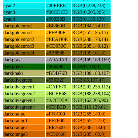
cyan2
#00EEEE
RGB(0,238,238)
cyan3
#00CDCD
RGB(0,205,205)
cyan4
#008B8B
RGB(0,139,139)
darkgoldenrod
#B8860B
RGB(184,134,11)
darkgoldenrod1
#FFB90F
RGB(255,185,15)
darkgoldenrod2
#EEAD0E
RGB(238,173,14)
darkgoldenrod3
#CD950C
RGB(205,149,12)
darkgoldenrod4
#8B6508
RGB(139,101,8)
darkgray
#A9A9A9
RGB(169,169,169)
darkgreen
#006400
RGB(0,100,0)
darkkhaki
#BDB76B
RGB(189,183,107)
darkolivegreen
#556B2F
RGB(85,107,47)
darkolivegreen1
#CAFF70
RGB(202,255,112)
darkolivegreen2
#BCEE68
RGB(188,238,104)
darkolivegreen3
#A2CD5A
RGB(162,205,90)
darkolivegreen4
#6E8B3D
RGB(110,139,61)
darkorange
#FF8C00
RGB(255,140,0)
darkorange1
#FF7F00
RGB(255,127,0)
darkorange2
#EE7600
RGB(238,118,0)
darkorange3
#CD6600
RGB(205,102,0)