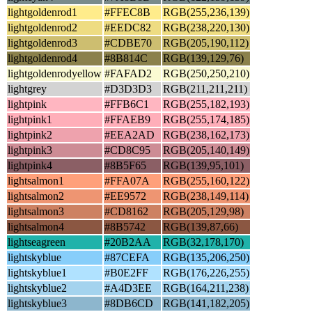
lightgoldenrod1
#FFEC8B
RGB(255,236,139)
lightgoldenrod2
#EEDC82
RGB(238,220,130)
lightgoldenrod3
#CDBE70
RGB(205,190,112)
lightgoldenrod4
#8B814C
RGB(139,129,76)
lightgoldenrodyellow
#FAFAD2
RGB(250,250,210)
lightgrey
#D3D3D3
RGB(211,211,211)
lightpink
#FFB6C1
RGB(255,182,193)
lightpink1
#FFAEB9
RGB(255,174,185)
lightpink2
#EEA2AD
RGB(238,162,173)
lightpink3
#CD8C95
RGB(205,140,149)
lightpink4
#8B5F65
RGB(139,95,101)
lightsalmon1
#FFA07A
RGB(255,160,122)
lightsalmon2
#EE9572
RGB(238,149,114)
lightsalmon3
#CD8162
RGB(205,129,98)
lightsalmon4
#8B5742
RGB(139,87,66)
lightseagreen
#20B2AA
RGB(32,178,170)
lightskyblue
#87CEFA
RGB(135,206,250)
lightskyblue1
#B0E2FF
RGB(176,226,255)
lightskyblue2
#A4D3EE
RGB(164,211,238)
lightskyblue3
#8DB6CD
RGB(141,182,205)