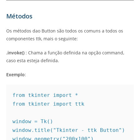
Métodos
Os métodos dao Button são todos os comuns a todos os
componentes ttk, mais o seguinte:
.invoke()
: Chama a função definida na opção command,
caso esta esteja definida.
Exemplo
:
from tkinter import *

from tkinter import ttk

window = Tk()

window.title("Tkinter - ttk Button")

window.geometry("200x100")
