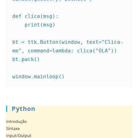
def clica(msg):

    print(msg)

bt = ttk.Button(window, text="Clica-
me", command=lambda: clica("OLA"))

bt.pack()

window.mainloop()
Python
Introdução
Sintaxe
Input/Output