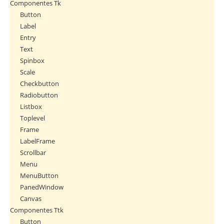
Componentes Tk
Button
Label
Entry
Text
Spinbox
Scale
Checkbutton
Radiobutton
Listbox
Toplevel
Frame
LabelFrame
Scrollbar
Menu
MenuButton
PanedWindow
Canvas
Componentes Ttk
Button