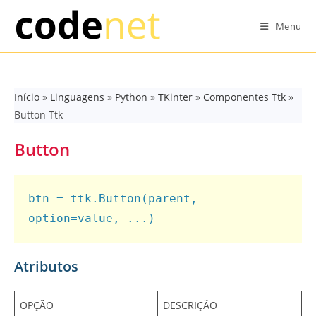
Skip
to
Menu
content
Início
»
Linguagens
»
Python
»
TKinter
»
Componentes Ttk
»
Button Ttk
Button
btn = ttk.Button(parent, 
option=value, ...)
Atributos
OPÇÃO
DESCRIÇÃO