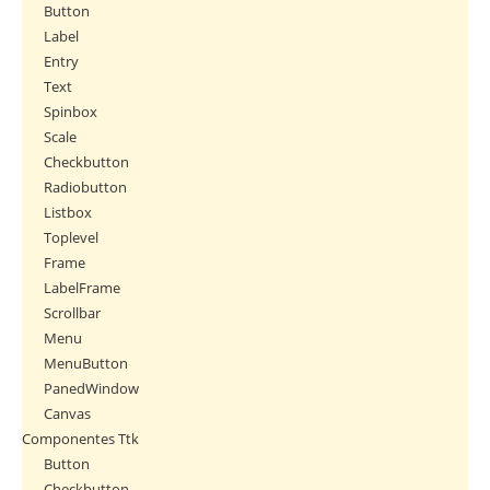
Button
Label
Entry
Text
Spinbox
Scale
Checkbutton
Radiobutton
Listbox
Toplevel
Frame
LabelFrame
Scrollbar
Menu
MenuButton
PanedWindow
Canvas
Componentes Ttk
Button
Checkbutton