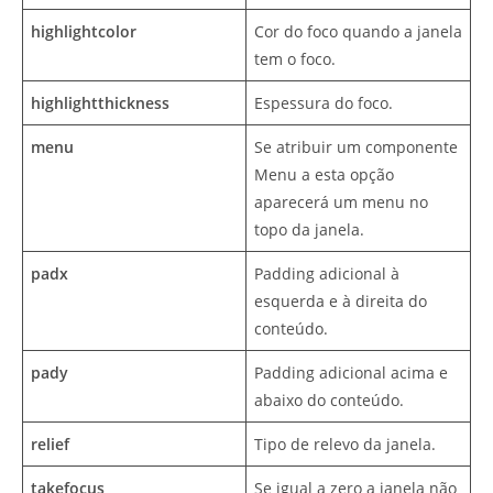
highlightcolor
Cor do foco quando a janela
tem o foco.
highlightthickness
Espessura do foco.
menu
Se atribuir um componente
Menu a esta opção
aparecerá um menu no
topo da janela.
padx
Padding adicional à
esquerda e à direita do
conteúdo.
pady
Padding adicional acima e
abaixo do conteúdo.
relief
Tipo de relevo da janela.
takefocus
Se igual a zero a janela não