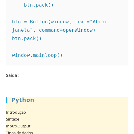
    btn.pack()

btn = Button(window, text="Abrir 
janela", command=openWindow)

btn.pack()

window.mainloop()
Saída
:
Python
Introdução
Sintaxe
Input/Output
Tipos de dados