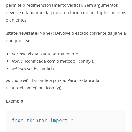
permite o redimensionamento vertical. Sem argumentos
devolve o tamanho da janela na forma de um tuple com dois
elementos.
.state(newstate=None)
: Devolve o estado corrente da janela
que pode ser:
normal
: Visualizada normalmente.
iconic
: Iconificada com o método .iconify().
withdrawn
: Escondida.
.withdraw()
: Esconde a janela. Para restaurá-la
usar .deiconify() ou .iconify().
Exemplo
:
from tkinter import *
