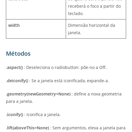
receberá o foco a partir do
teclado.
width
Dimensão horizontal da
janela.
Métodos
.aspect()
: Deseleciona o radiobutton: põe-no a Off.
.deiconify()
: Se a janela está iconificada, expande-a.
.geometry(newGeometry=None)
: define a nova geometria
para a janela.
.iconify()
: Iconifica a janela.
.lift(aboveThis=None)
: Sem argumentos, eleva a janela para