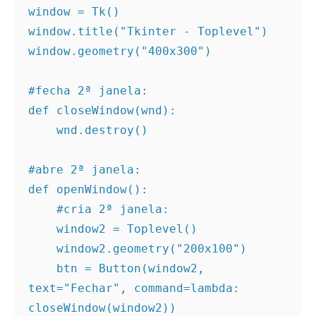
window = Tk()

window.title("Tkinter - Toplevel")

window.geometry("400x300")

#fecha 2ª janela:

def closeWindow(wnd):

    wnd.destroy()

#abre 2ª janela:

def openWindow():

    #cria 2ª janela:

    window2 = Toplevel()

    window2.geometry("200x100")

    btn = Button(window2, 
text="Fechar", command=lambda: 
closeWindow(window2))
