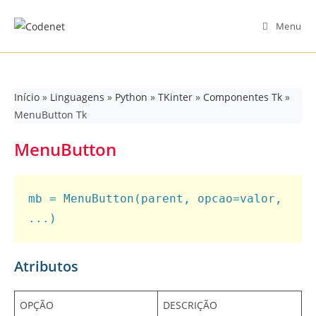
Skip
to
Menu
content
Início
»
Linguagens
»
Python
»
TKinter
»
Componentes Tk
»
MenuButton Tk
MenuButton
mb = MenuButton(parent, opcao=valor, 
...)
Atributos
OPÇÃO
DESCRIÇÃO