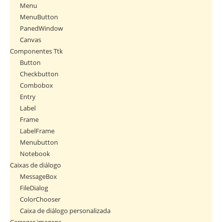
Menu
MenuButton
PanedWindow
Canvas
Componentes Ttk
Button
Checkbutton
Combobox
Entry
Label
Frame
LabelFrame
Menubutton
Notebook
Caixas de diálogo
MessageBox
FileDialog
ColorChooser
Caixa de diálogo personalizada
Carregar imagens