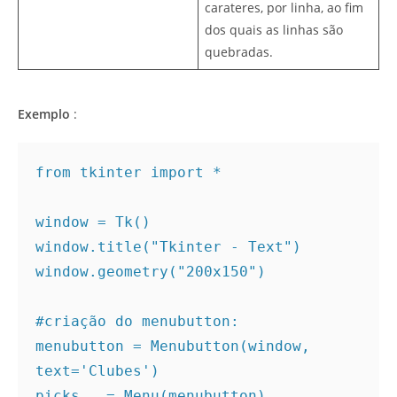
carateres, por linha, ao fim
dos quais as linhas são
quebradas.
Exemplo
:
from tkinter import *

window = Tk()

window.title("Tkinter - Text")

window.geometry("200x150")

#criação do menubutton:

menubutton = Menubutton(window, 
text='Clubes')

picks   = Menu(menubutton)
