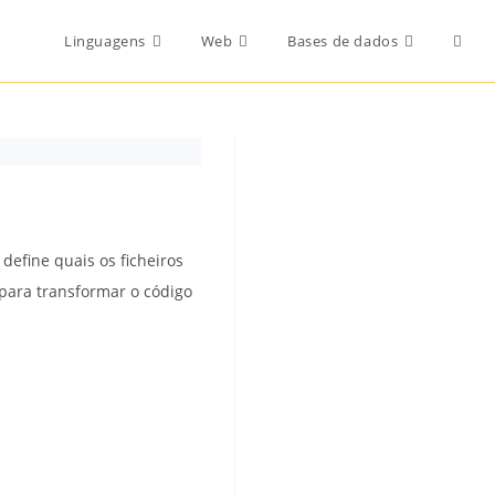
Toggl
Linguagens
Web
Bases de dados
websi
searc
 define quais os ficheiros
 para transformar o código