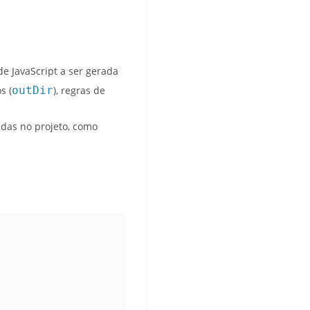
de JavaScript a ser gerada
s (
outDir
), regras de
adas no projeto, como