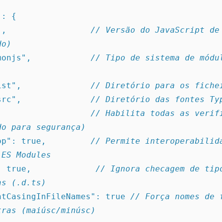
": {
s6",                 
// Versão do JavaScript de 
do)
ommonjs",            
// Tipo de sistema de módul
/dist",              
// Diretório para os fiche
./src",              
// Diretório das fontes Ty
ue,                  
// Habilita todas as verifi
do para segurança)
erop": true,         
// Permite interoperabilida
 ES Modules
k": true,             
// Ignora checagem de tipo
as (.d.ts)
tentCasingInFileNames": true 
// Força nomes de f
tras (maiúsc/minúsc)