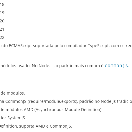
018
019
020
021
022
ão do ECMAScript suportada pelo compilador TypeScript, com os re
e módulos usado. No Node.js, o padrão mais comum é
commonjs
.
 de módulos.
ema CommonJS (require/module.exports), padrão no Node.js tradicio
 de módulos AMD (Asynchronous Module Definition).
ador SystemJS.
Definition, suporta AMD e CommonJS.