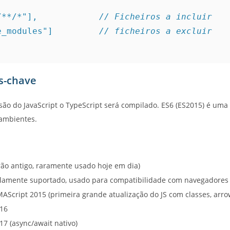
c/**/*"],            
// Ficheiros a incluir
de_modules"]         
// ficheiros a excluir
s-chave
rsão do JavaScript o TypeScript será compilado. ES6 (ES2015) é um
 ambientes.
rão antigo, raramente usado hoje em dia)
lamente suportado, usado para compatibilidade com navegadores 
MAScript 2015 (primeira grande atualização do JS com classes, arrow
016
17 (async/await nativo)