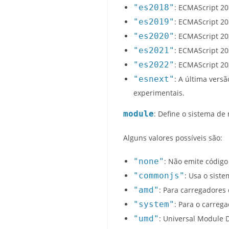
"es2018"
: ECMAScript 2
"es2019"
: ECMAScript 2
"es2020"
: ECMAScript 2
"es2021"
: ECMAScript 2
"es2022"
: ECMAScript 2
"esnext"
: A última vers
experimentais.
module
: Define o sistema d
Alguns valores possíveis são:
"none"
: Não emite código
"commonjs"
: Usa o sist
"amd"
: Para carregadores
"system"
: Para o carreg
"umd"
: Universal Module 