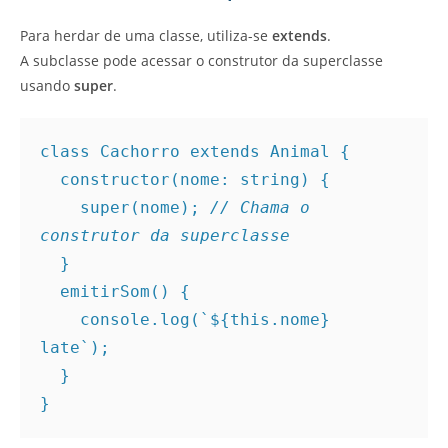
Para herdar de uma classe, utiliza-se
extends
.
A subclasse pode acessar o construtor da superclasse
usando
super
.
class Cachorro extends Animal {
  constructor(nome: string) {
    super(nome); 
// Chama o 
construtor da superclasse
  }
  emitirSom() {
    console.log(`${this.nome} 
late`);
  }
}