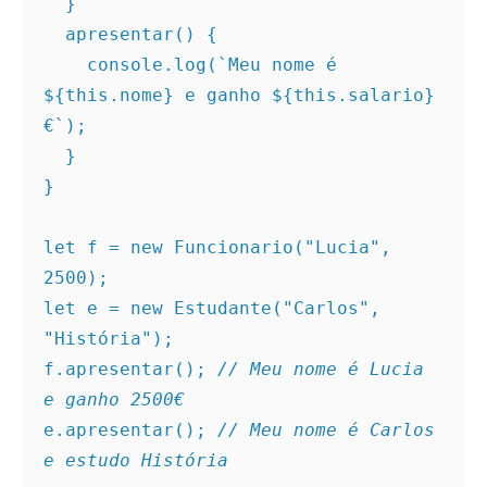
  }
  apresentar() {
    console.log(`Meu nome é 
${this.nome} e ganho ${this.salario}
€`);
  }
}
let f = new Funcionario("Lucia", 
2500);
let e = new Estudante("Carlos", 
"História");
f.apresentar(); 
// Meu nome é Lucia 
e ganho 2500€
e.apresentar(); 
// Meu nome é Carlos 
e estudo História