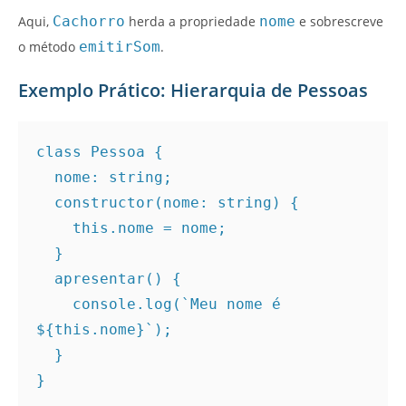
Aqui,
Cachorro
herda a propriedade
nome
e sobrescreve
o método
emitirSom
.
Exemplo Prático: Hierarquia de Pessoas
class Pessoa {
  nome: string;
  constructor(nome: string) {
    this.nome = nome;
  }
  apresentar() {
    console.log(`Meu nome é 
${this.nome}`);
  }
}