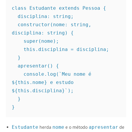
class Estudante extends Pessoa {
  disciplina: string;
  constructor(nome: string, 
disciplina: string) {
    super(nome);
    this.disciplina = disciplina;
  }
  apresentar() {
    console.log(`Meu nome é 
${this.nome} e estudo 
${this.disciplina}`);
  }
}
Estudante
herda
nome
e o método
apresentar
de