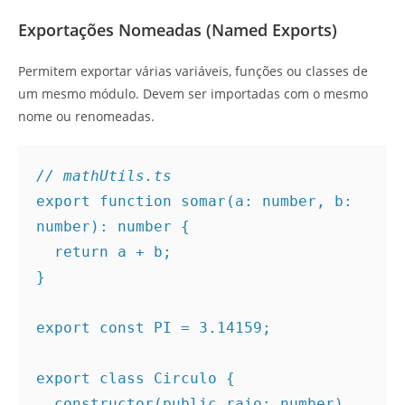
Exportações Nomeadas (Named Exports)
Permitem exportar várias variáveis, funções ou classes de
um mesmo módulo. Devem ser importadas com o mesmo
nome ou renomeadas.
// mathUtils.ts
export function somar(a: number, b: 
number): number {
  return a + b;
}
export const PI = 3.14159;
export class Circulo {
  constructor(public raio: number) 