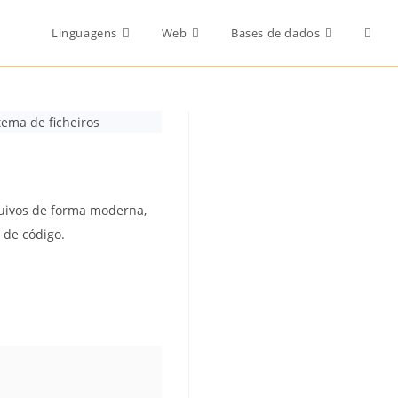
Toggl
Linguagens
Web
Bases de dados
websi
ema de ficheiros
searc
rquivos de forma moderna,
s de código.