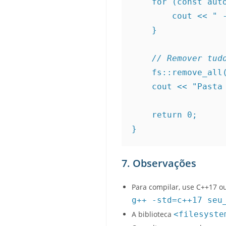
    for (const 
        cout
    }
// Remover tud
    fs::remove_a
    cout << "Pa
    return 0;
}
7. Observações
Para compilar, use C++17 ou
g++ -std=c++17 seu
A biblioteca
<filesyste