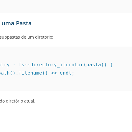
e uma Pasta
e subpastas de um diretório:
;
ntry : fs::directory_iterator(pasta)) {
y.path().filename() << endl;
o diretório atual.