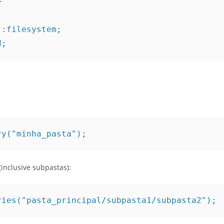
>
::filesystem;
d;
ry("minha_pasta");
(inclusive subpastas):
ries("pasta_principal/subpasta1/subpasta2");