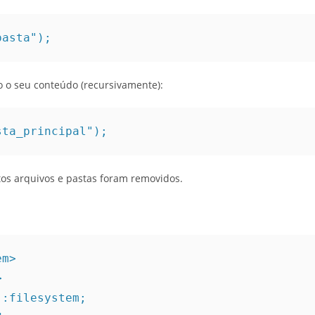
pasta");
 o seu conteúdo (recursivamente):
sta_principal");
tos arquivos e pastas foram removidos.
em>
>
::filesystem;