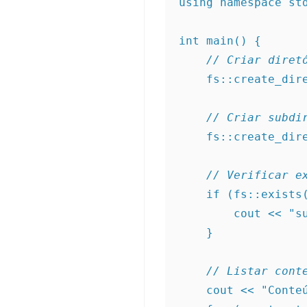
using namespace st
int main() {
// Criar diret
    fs::create_d
// Criar subdi
    fs::create_d
// Verificar e
    if (fs::exis
        cout 
    }
// Listar cont
    cout << "Co