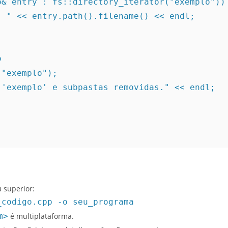
auto& entry : fs::directory_iterator("exemplo"))
 << " - " << entry.path().filename() << endl;
o
ll("exemplo");
sta 'exemplo' e subpastas removidas." << endl;
 superior:
_codigo.cpp -o seu_programa
m>
é multiplataforma.