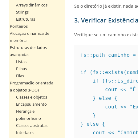
Arrays dinâmicos
Se o diretório já existir, nada 
Strings
3. Verificar Existênci
Estruturas
Ponteiros
Alocação dinâmica de
Verifique se um caminho exist
memória
Estruturas de dados
avançadas
fs::path caminho =
Listas
Pilhas
if (fs::exists(cam
Filas
    if (fs::is_d
Programação orientada
        cout 
a objetos (POO)
Classes e objetos
    } else {
Encapsulamento
        cout
Herança e
    }
polimorfismo
} else {
Classes abstratas
Interfaces
    cout << "Cam