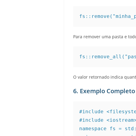
fs::remove("minha_
Para remover uma pasta e todo
fs::remove_all("pa
O valor retornado indica quan
6. Exemplo Completo
#include <filesyst
#include <iostream
namespace fs = std