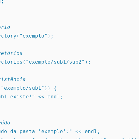
d;
ório
irectory("exemplo");
retórios
irectories("exemplo/sub1/sub2");
xistência
ts("exemplo/sub1")) {
<< "sub1 existe!" << endl;
eúdo
nteúdo da pasta 'exemplo':" << endl;