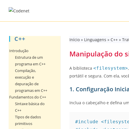
Skip
to
content
C++
Início
»
Linguagens
»
C++
»
Tra
Introdução
Manipulação do si
Estrutura de um
programa em C++
A biblioteca
<filesystem>
Compilação,
portátil e segura. Com ela, voc
execução e
depuração de
1. Configuração Inicia
programas em C++
Fundamentos do C++
Inclua o cabeçalho e defina um 
Sintaxe básica do
C++
Tipos de dados
#include <filesyst
primitivos