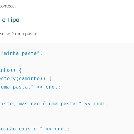
acontece.
a e Tipo
e e se é uma pasta:
 "minha_pasta";
inho)) {
irectory(caminho)) {
<< "É uma pasta." << endl;
 << "Existe, mas não é uma pasta." << endl;
inho não existe." << endl;