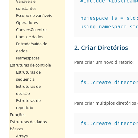
#include <iostream
Variáveis e
constantes
Escopo de variáveis
namespace fs = std
Operadores
using namespace st
Conversão entre
tipos de dados
Entrada/saída de
2. Criar Diretórios
dados
Namespaces
Para criar um novo diretório:
Estruturas de controle
Estruturas de
sequência
fs::create_directo
Estruturas de
decisão
Estruturas de
Para criar múltiplos diretórios 
repetição
Funções
Estruturas de dados
fs::create_directo
básicas
Arrays