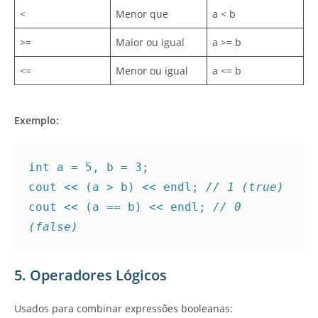
<
Menor que
a < b
>=
Maior ou igual
a >= b
<=
Menor ou igual
a <= b
Exemplo:
int a = 5, b = 3;
cout << (a > b) << endl; 
// 1 (true)
cout << (a == b) << endl; 
// 0 
(false)
5. Operadores Lógicos
Usados para combinar expressões booleanas: