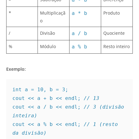
*
Multiplicaçã
Produto
a * b
o
/
Divisão
Quociente
a / b
%
Módulo
Resto inteiro
a % b
Exemplo:
int a = 10, b = 3;
cout << a + b << endl; 
// 13
cout << a / b << endl; 
// 3 (divisão 
inteira)
cout << a % b << endl; 
// 1 (resto 
da divisão)