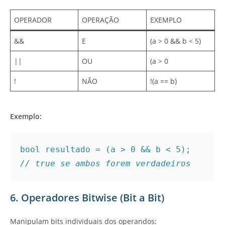
OPERADOR
OPERAÇÃO
EXEMPLO
&&
E
(a > 0 && b < 5)
||
OU
(a > 0
!
NÃO
!(a == b)
Exemplo:
bool resultado = (a > 0 && b < 5); 
// true se ambos forem verdadeiros
6. Operadores Bitwise (Bit a Bit)
Manipulam bits individuais dos operandos: