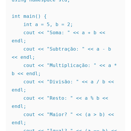
int main() {
    int a = 5, b = 2;
    cout << "Soma: " << a + b << 
endl;
    cout << "Subtração: " << a - b 
<< endl;
    cout << "Multiplicação: " << a * 
b << endl;
    cout << "Divisão: " << a / b << 
endl;
    cout << "Resto: " << a % b << 
endl;
    cout << "Maior? " << (a > b) << 
endl;
    cout << "Igual? " << (a == b) << 