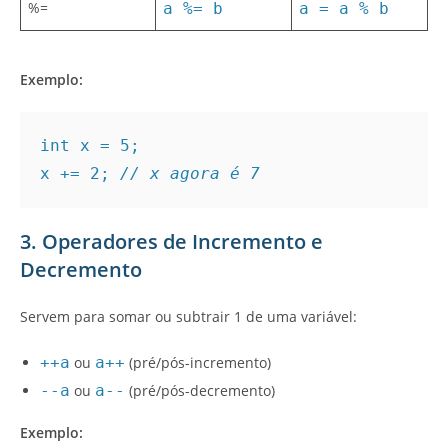
%=
a %= b
a = a % b
Exemplo:
int x = 5;
x += 2; 
// x agora é 7
3. Operadores de Incremento e
Decremento
Servem para somar ou subtrair 1 de uma variável:
++a
ou
a++
(pré/pós-incremento)
--a
ou
a--
(pré/pós-decremento)
Exemplo: