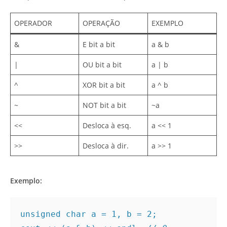
OPERADOR
OPERAÇÃO
EXEMPLO
&
E bit a bit
a & b
|
OU bit a bit
a | b
^
XOR bit a bit
a ^ b
~
NOT bit a bit
~a
<<
Desloca à esq.
a << 1
>>
Desloca à dir.
a >> 1
Exemplo:
unsigned char a = 1, b = 2;