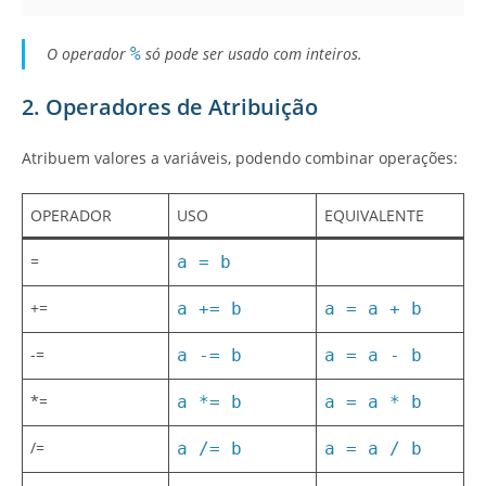
O operador
%
só pode ser usado com inteiros.
2. Operadores de Atribuição
Atribuem valores a variáveis, podendo combinar operações:
OPERADOR
USO
EQUIVALENTE
=
a = b
+=
a += b
a = a + b
-=
a -= b
a = a - b
*=
a *= b
a = a * b
/=
a /= b
a = a / b