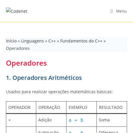
Skip
to
Menu
content
Início
»
Linguagens
»
C++
»
Fundamentos do C++
»
Operadores
Operadores
1. Operadores Aritméticos
Usados para realizar operações matemáticas básicas:
OPERADOR
OPERAÇÃO
EXEMPLO
RESULTADO
+
Adição
Soma
a + b
–
Subtração
Diferença
a - b