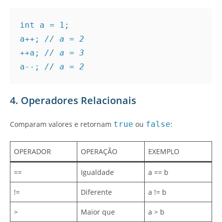
int a = 1;
a++; 
// a = 2
++a; 
// a = 3
a--; 
// a = 2
4. Operadores Relacionais
Comparam valores e retornam
true
ou
false
:
OPERADOR
OPERAÇÃO
EXEMPLO
==
Igualdade
a == b
!=
Diferente
a != b
>
Maior que
a > b