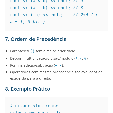
cout << (a & b) << endl; 
// 0
cout << (a | b) << endl; 
// 3
cout << (~a) << endl;    
// 254 (se 
a = 1, 8 bits)
7. Ordem de Precedência
Parênteses
()
têm a maior prioridade.
Depois, multiplicação/divisão/módulo (
*
,
/
,
%
).
Por fim, adição/subtração (
+
,
-
).
Operadores com mesma precedência são avaliados da
esquerda para a direita.
8. Exemplo Prático
#include <iostream>
using namespace std;