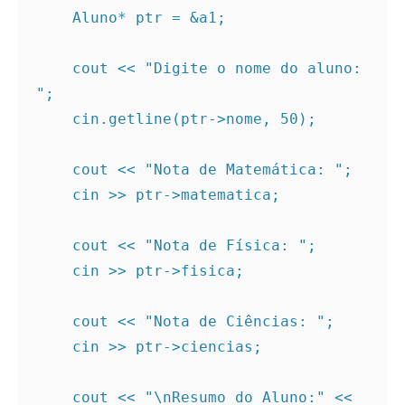
    Aluno* ptr = &a1;

    cout << "Digite o nome do aluno: 
";

    cin.getline(ptr->nome, 50);

    cout << "Nota de Matemática: ";

    cin >> ptr->matematica;

    cout << "Nota de Física: ";

    cin >> ptr->fisica;

    cout << "Nota de Ciências: ";

    cin >> ptr->ciencias;

    cout << "\nResumo do Aluno:" << 