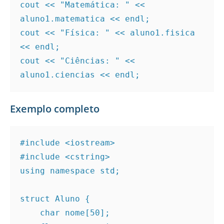
cout << "Matemática: " << 
aluno1.matematica << endl;
cout << "Física: " << aluno1.fisica 
<< endl;
cout << "Ciências: " << 
aluno1.ciencias << endl;
Exemplo completo
#include <iostream>
#include <cstring>
using namespace std;
struct Aluno {
    char nome[50];