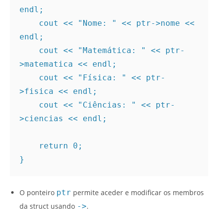
endl;

    cout << "Nome: " << ptr->nome << 
endl;

    cout << "Matemática: " << ptr-
>matematica << endl;

    cout << "Física: " << ptr-
>fisica << endl;

    cout << "Ciências: " << ptr-
>ciencias << endl;

    return 0;

O ponteiro
ptr
permite aceder e modificar os membros
da struct usando
->
.