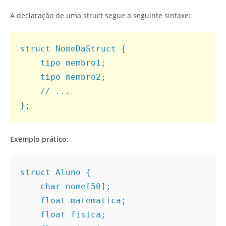
A declaração de uma struct segue a seguinte sintaxe:
struct NomeDaStruct {
    tipo membro1;
    tipo membro2;
// ...
};
Exemplo prático
:
struct Aluno {
    char nome[50];
    float matematica;
    float fisica;