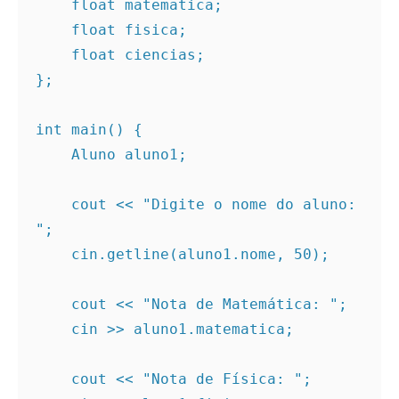
    float matematica;
    float fisica;
    float ciencias;
};
int main() {
    Aluno aluno1;
    cout << "Digite o nome do aluno: 
";
    cin.getline(aluno1.nome, 50);
    cout << "Nota de Matemática: ";
    cin >> aluno1.matematica;
    cout << "Nota de Física: ";