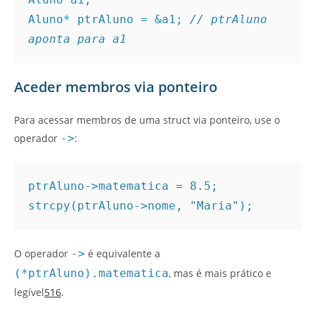
Aluno* ptrAluno = &a1; 
// ptrAluno 
aponta para a1
Aceder membros via ponteiro
Para acessar membros de uma struct via ponteiro, use o
operador
->
:
ptrAluno->matematica = 8.5;
strcpy(ptrAluno->nome, "Maria");
O operador
->
é equivalente a
(*ptrAluno).matematica
, mas é mais prático e
legível
5
1
6
.