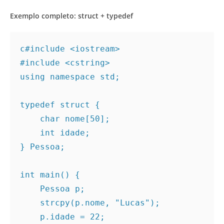
Exemplo completo: struct + typedef
c
#include <iostream>
#include <cstring>
using namespace std;
typedef struct {
    char nome[50];
    int idade;
} Pessoa;
int main() {
    Pessoa p;
    strcpy(p.nome, "Lucas");
    p.idade = 22;