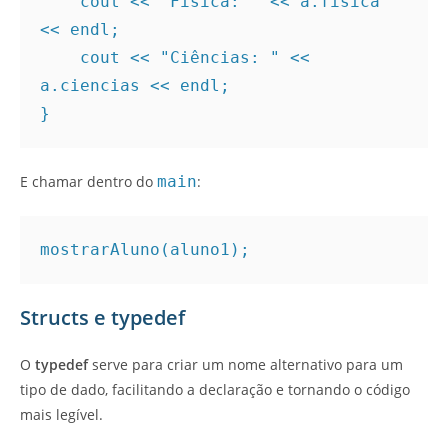
    cout << "Física: " << a.fisica 
<< endl;
    cout << "Ciências: " << 
a.ciencias << endl;
}
E chamar dentro do
main
:
mostrarAluno(aluno1);
Structs e typedef
O
typedef
serve para criar um nome alternativo para um
tipo de dado, facilitando a declaração e tornando o código
mais legível.