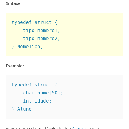
Sintaxe
:
typedef struct {

    tipo membro1;

    tipo membro2;

} NomeTipo;
Exemplo:
typedef struct {
    char nome[50];
    int idade;
} Aluno;
Agora, para criar variáveis do tipo
Aluno
, basta: