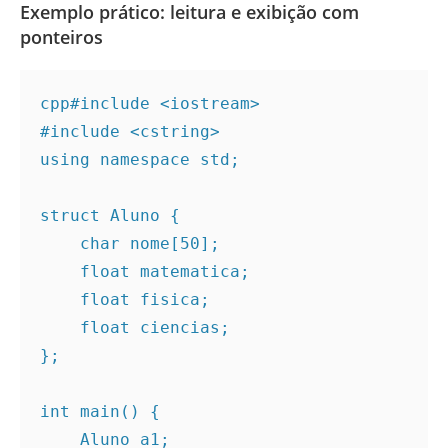
Exemplo prático: leitura e exibição com
ponteiros
cpp
#include <iostream>

#include <cstring>

using namespace std;

struct Aluno {

    char nome[50];

    float matematica;

    float fisica;

    float ciencias;

};

int main() {

    Aluno a1;
