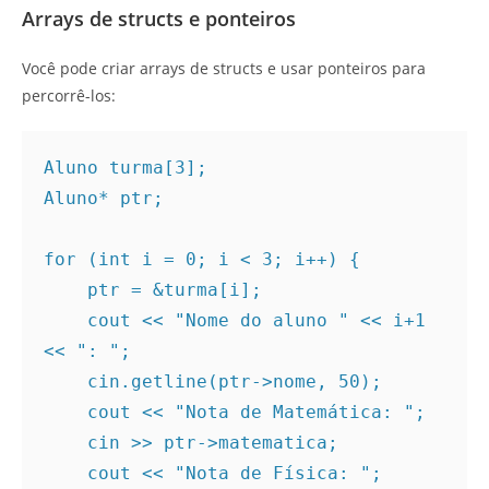
Arrays de structs e ponteiros
Você pode criar arrays de structs e usar ponteiros para
percorrê-los:
Aluno turma[3];
Aluno* ptr;
for (int i = 0; i < 3; i++) {
    ptr = &turma[i];
    cout << "Nome do aluno " << i+1 
<< ": ";
    cin.getline(ptr->nome, 50);
    cout << "Nota de Matemática: ";
    cin >> ptr->matematica;
    cout << "Nota de Física: ";