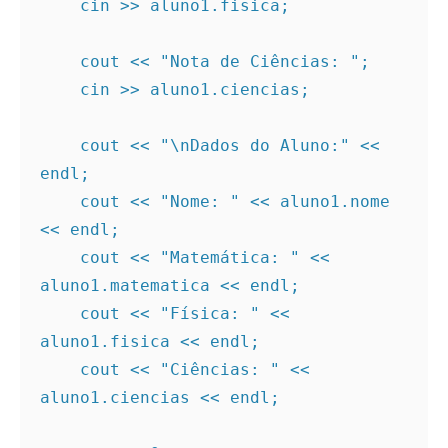
    cin >> aluno1.fisica;
    cout << "Nota de Ciências: ";
    cin >> aluno1.ciencias;
    cout << "\nDados do Aluno:" << 
endl;
    cout << "Nome: " << aluno1.nome 
<< endl;
    cout << "Matemática: " << 
aluno1.matematica << endl;
    cout << "Física: " << 
aluno1.fisica << endl;
    cout << "Ciências: " << 
aluno1.ciencias << endl;