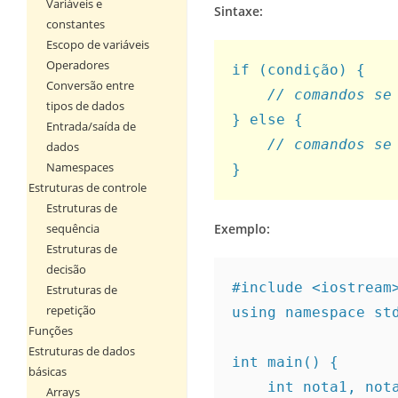
Variáveis e
Sintaxe:
constantes
Escopo de variáveis
Operadores
if (condição) {
Conversão entre
// comandos se
tipos de dados
} else {
Entrada/saída de
// comandos se
dados
Namespaces
}
Estruturas de controle
Estruturas de
sequência
Exemplo:
Estruturas de
decisão
#include <iostream
Estruturas de
repetição
using namespace st
Funções
Estruturas de dados
int main() {
básicas
    int nota1, no
Arrays