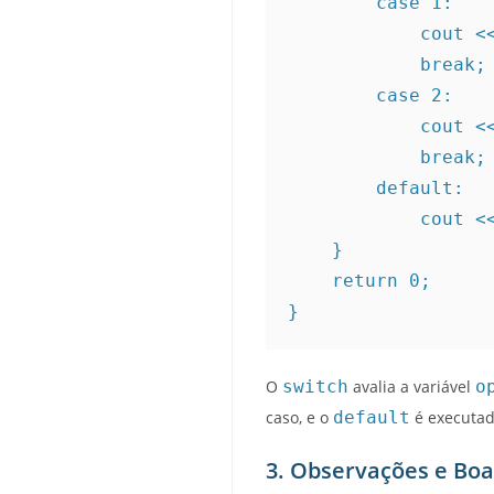
        case 1:
        
            break;
        case 2:
        
            break;
        default:
         
    }
    return 0;
}
O
switch
avalia a variável
o
caso, e o
default
é executad
3. Observações e Boa