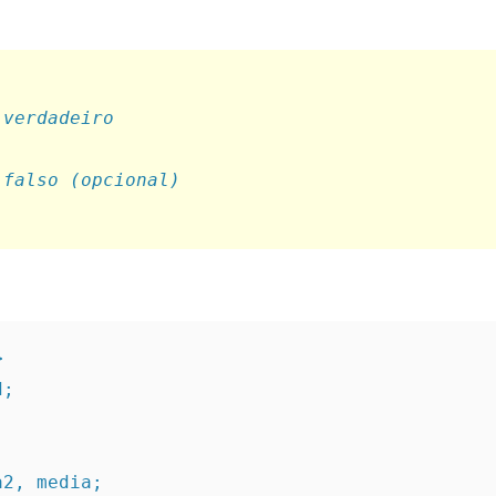
 verdadeiro
 falso (opcional)
>
d;
ta2, media;