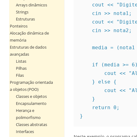
    cout << "Dig
Arrays dinâmicos
Strings
    cin >> nota1;
Estruturas
    cout << "Dig
Ponteiros
    cin >> nota2;
Alocação dinâmica de
memória
Estruturas de dados
    media = (not
avançadas
Listas
    if (media >= 6
Pilhas
        cout 
Filas
    } else {
Programação orientada
a objetos (POO)
        cout 
Classes e objetos
    }
Encapsulamento
    return 0;
Herança e
}
polimorfismo
Classes abstratas
Interfaces
Neste exemplo, o programa cal