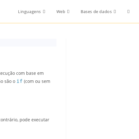
Toggl
Linguagens
Web
Bases de dados
websi
searc
xecução com base em
ão são o
if
(com ou sem
ontrário, pode executar