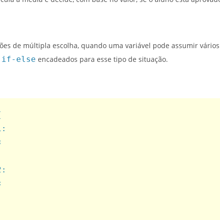
es de múltipla escolha, quando uma variável pode assumir vários v
s
if-else
encadeados para esse tipo de situação.
{
1:
s
2:
s