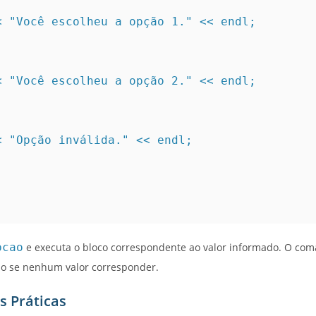
    cout << "Você escolheu a opção 1." << endl;
    cout << "Você escolheu a opção 2." << endl;
   cout << "Opção inválida." << endl;
pcao
e executa o bloco correspondente ao valor informado. O co
o se nenhum valor corresponder.
s Práticas