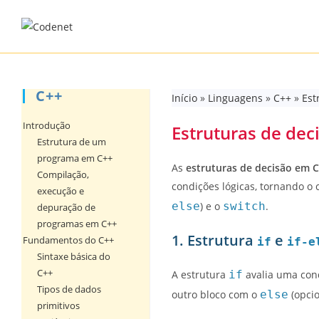
Skip
to
content
C++
Início
»
Linguagens
»
C++
»
Est
Introdução
Estruturas de dec
Estrutura de um
programa em C++
As
estruturas de decisão em 
Compilação,
condições lógicas, tornando o c
execução e
else
) e o
switch
.
depuração de
programas em C++
1. Estrutura
e
Fundamentos do C++
if
if-e
Sintaxe básica do
C++
A estrutura
if
avalia uma cond
Tipos de dados
outro bloco com o
else
(opcio
primitivos