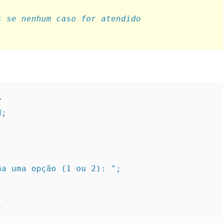
s se nenhum caso for atendido
>
d;
olha uma opção (1 ou 2): ";
{