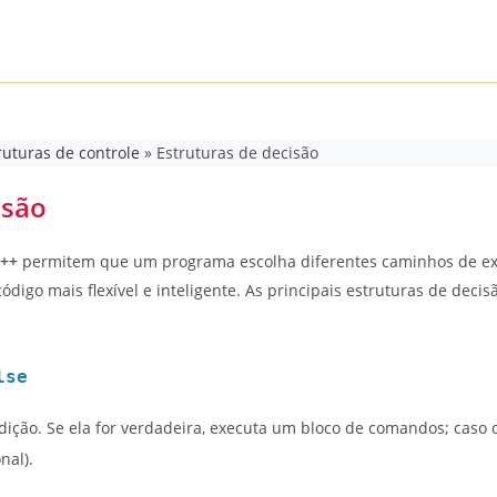
ruturas de controle
»
Estruturas de decisão
isão
C++
permitem que um programa escolha diferentes caminhos de e
ódigo mais flexível e inteligente. As principais estruturas de decis
lse
ição. Se ela for verdadeira, executa um bloco de comandos; caso c
nal).