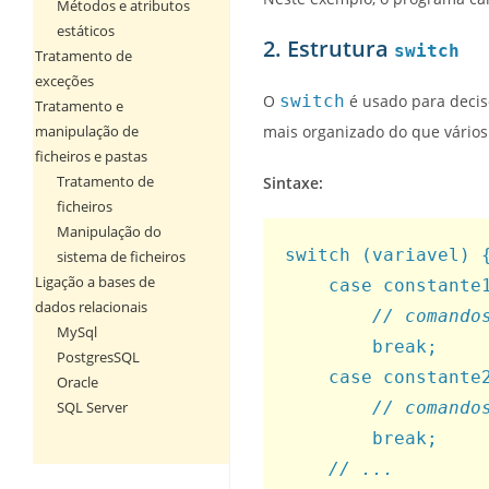
Métodos e atributos
estáticos
2. Estrutura
switch
Tratamento de
exceções
O
switch
é usado para decisõ
Tratamento e
manipulação de
mais organizado do que vário
ficheiros e pastas
Tratamento de
Sintaxe:
ficheiros
Manipulação do
switch (variavel) 
sistema de ficheiros
Ligação a bases de
    case constante
dados relacionais
// comando
MySql
        break;
PostgresSQL
    case constante
Oracle
SQL Server
// comando
        break;
// ...