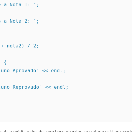
ite a Nota 1: ";
ite a Nota 2: ";
a1 + nota2) / 2;
) {
<< "Aluno Aprovado" << endl;
<< "Aluno Reprovado" << endl;
cula a média e decide, com base no valor, se o aluno está aprovad