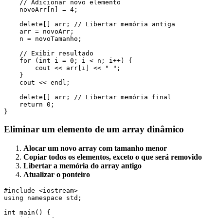
    // Adicionar novo elemento

    novoArr[n] = 4;

    delete[] arr; // Libertar memória antiga

    arr = novoArr;

    n = novoTamanho;

    // Exibir resultado

    for (int i = 0; i < n; i++) {

        cout << arr[i] << " ";

    }

    cout << endl;

    delete[] arr; // Libertar memória final

    return 0;

Eliminar um elemento de um array dinâmico
Alocar um novo array com tamanho menor
Copiar todos os elementos, exceto o que será removido
Libertar a memória do array antigo
Atualizar o ponteiro
#include <iostream>

using namespace std;

int main() {
