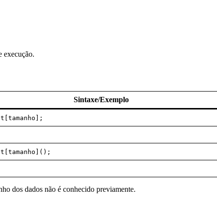
e execução.
Sintaxe/Exemplo
nt[tamanho];
nt[tamanho]();
anho dos dados não é conhecido previamente.