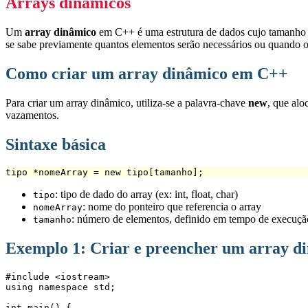
Arrays dinâmicos
Um
array dinâmico
em C++ é uma estrutura de dados cujo tamanho p
se sabe previamente quantos elementos serão necessários ou quando 
Como criar um array dinâmico em C++
Para criar um array dinâmico, utiliza-se a palavra-chave
new
, que alo
vazamentos.
Sintaxe básica
tipo *nomeArray = new tipo[tamanho];
: tipo de dado do array (ex: int, float, char)
tipo
: nome do ponteiro que referencia o array
nomeArray
: número de elementos, definido em tempo de execuçã
tamanho
Exemplo 1: Criar e preencher um array di
#include <iostream>
using namespace std;
int main() {