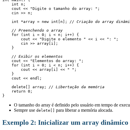
    int n;
    cout << "Digite o tamanho do array: ";
    cin >> n;
    int *array = new int[n]; 
// Criação do array dinâmi
// Preenchendo o array
    for (int i = 0; i < n; i++) {
        cout << "Digite o elemento " << i << ": ";
        cin >> array[i];
    }
// Exibir os elementos
    cout << "Elementos do array: ";
    for (int i = 0; i < n; i++) {
        cout << array[i] << " ";
    }
    cout << endl;
    delete[] array; 
// Libertação da memória
    return 0;
}
O tamanho do array é definido pelo usuário em tempo de execu
Sempre use
para liberar a memória alocada.
delete[]
Exemplo 2: Inicializar um array dinâmico