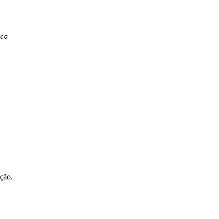
co
ção.