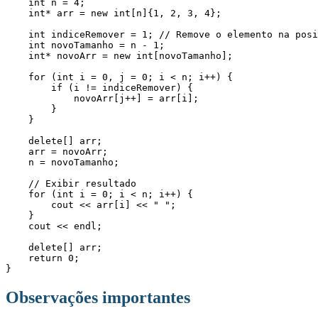
    int n = 4;

    int* arr = new int[n]{1, 2, 3, 4};

    int indiceRemover = 1; // Remove o elemento na posição 1 (valor 2)

    int novoTamanho = n - 1;

    int* novoArr = new int[novoTamanho];

    for (int i = 0, j = 0; i < n; i++) {

        if (i != indiceRemover) {

            novoArr[j++] = arr[i];

        }

    }

    delete[] arr;

    arr = novoArr;

    n = novoTamanho;

    // Exibir resultado

    for (int i = 0; i < n; i++) {

        cout << arr[i] << " ";

    }

    cout << endl;

    delete[] arr;

    return 0;

}
Observações importantes