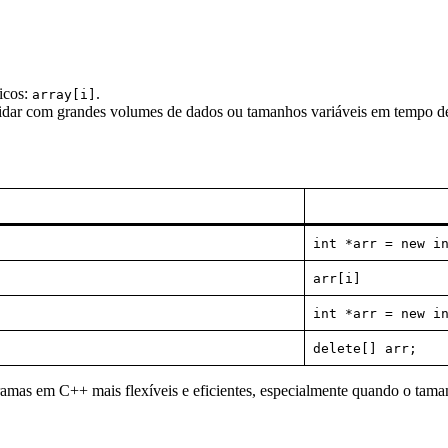
ticos:
.
array[i]
lidar com grandes volumes de dados ou tamanhos variáveis em tempo d
int *arr = new i
arr[i]
int *arr = new i
delete[] arr;
ramas em C++ mais flexíveis e eficientes, especialmente quando o tam