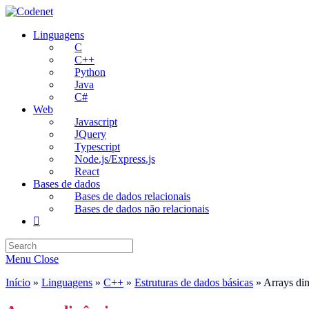
Skip
to
Linguagens
content
C
C++
Python
Java
C#
Web
Javascript
JQuery
Typescript
Node.js/Express.js
React
Bases de dados
Bases de dados relacionais
Bases de dados não relacionais
Toggle
website
search
Menu
Close
Início
»
Linguagens
»
C++
»
Estruturas de dados básicas
»
Arrays di