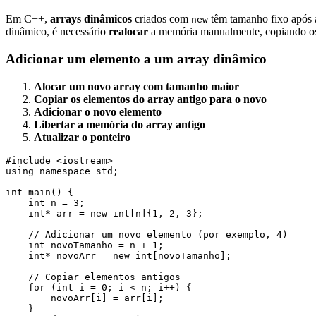
Em C++,
arrays dinâmicos
criados com
têm tamanho fixo após 
new
dinâmico, é necessário
realocar
a memória manualmente, copiando os
Adicionar um elemento a um array dinâmico
Alocar um novo array com tamanho maior
Copiar os elementos do array antigo para o novo
Adicionar o novo elemento
Libertar a memória do array antigo
Atualizar o ponteiro
#include <iostream>

using namespace std;

int main() {

    int n = 3;

    int* arr = new int[n]{1, 2, 3};

    // Adicionar um novo elemento (por exemplo, 4)

    int novoTamanho = n + 1;

    int* novoArr = new int[novoTamanho];

    // Copiar elementos antigos

    for (int i = 0; i < n; i++) {

        novoArr[i] = arr[i];

    }
