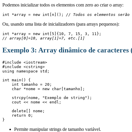
Podemos inicializar todos os elementos com zero ao criar o array:
int *array = new int[n](); 
// Todos os elementos serão 
Ou, usando uma lista de inicializadores (para arrays pequenos):
int *array = new int[5]{10, 7, 15, 3, 11};
// array[0]=10, array[1]=7, etc.[1]
Exemplo 3: Array dinâmico de caracteres 
#include <iostream>
#include <cstring>
using namespace std;
int main() {
    int tamanho = 20;
    char *nome = new char[tamanho];
    strcpy(nome, "Exemplo de string");
    cout << nome << endl;
    delete[] nome;
    return 0;
}
Permite manipular strings de tamanho variável.