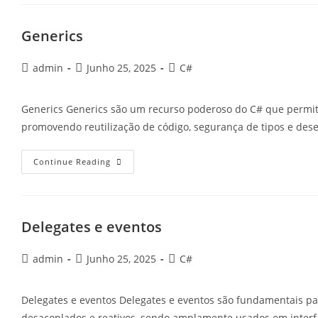
Generics
Post
Post
Post
admin
Junho 25, 2025
C#
author:
published:
category:
Generics Generics são um recurso poderoso do C# que permite 
promovendo reutilização de código, segurança de tipos e de
Generics
Continue Reading
Delegates e eventos
Post
Post
Post
admin
Junho 25, 2025
C#
author:
published:
category:
Delegates e eventos Delegates e eventos são fundamentais par
desacoplados e reativos, sendo amplamente usados em interfac