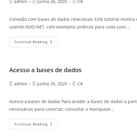
Post
Post
Post
admin
Junho 26, 2025
C#
author:
published:
category:
Conexão com bases de dados relacionais Este tutorial mostra
usando ADO.NET, com exemplos práticos para cada caso.…
Conexão
Continue Reading
Com
Bases
De
Dados
Relacionais
Acesso a bases de dados
Post
Post
Post
admin
Junho 26, 2025
C#
author:
published:
category:
Acesso a bases de dados Para aceder a bases de dados a parti
necessárias para conectar, consultar e manipular…
Acesso
Continue Reading
A
Bases
De