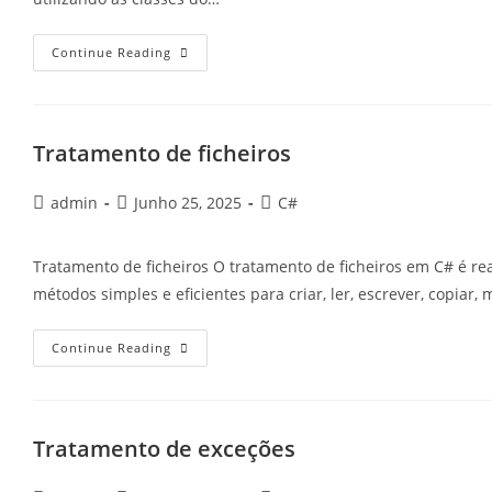
Tratamento
Continue Reading
De
Ficheiros
De
Texto
Tratamento de ficheiros
Post
Post
Post
admin
Junho 25, 2025
C#
author:
published:
category:
Tratamento de ficheiros O tratamento de ficheiros em C# é r
métodos simples e eficientes para criar, ler, escrever, copiar,
Tratamento
Continue Reading
De
Ficheiros
Tratamento de exceções