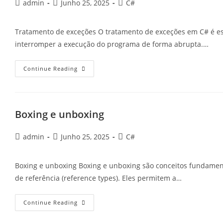
Post
Post
Post
admin
Junho 25, 2025
C#
author:
published:
category:
Tratamento de exceções O tratamento de exceções em C# é ess
interromper a execução do programa de forma abrupta.…
Tratamento
Continue Reading
De
Exceções
Boxing e unboxing
Post
Post
Post
admin
Junho 25, 2025
C#
author:
published:
category:
Boxing e unboxing Boxing e unboxing são conceitos fundamenta
de referência (reference types). Eles permitem a…
Boxing
Continue Reading
E
Unboxing