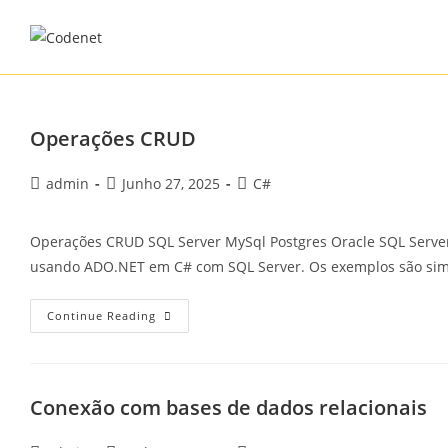
Skip
to
content
Operações CRUD
Post
Post
Post
admin
Junho 27, 2025
C#
author:
published:
category:
Operações CRUD SQL Server MySql Postgres Oracle SQL Serve
usando ADO.NET em C# com SQL Server. Os exemplos são si
Operações
Continue Reading
CRUD
Conexão com bases de dados relacionais