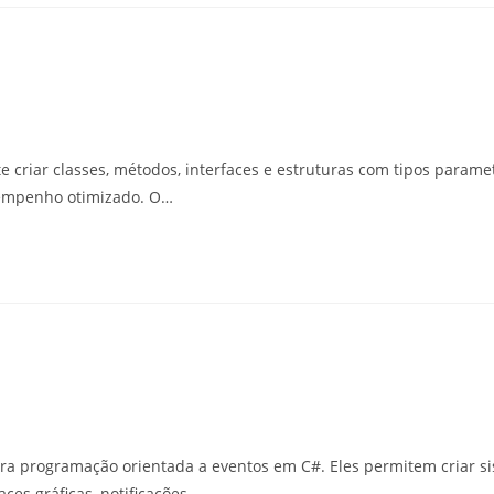
criar classes, métodos, interfaces e estruturas com tipos paramet
sempenho otimizado. O…
a programação orientada a eventos em C#. Eles permitem criar sis
es gráficas, notificações…