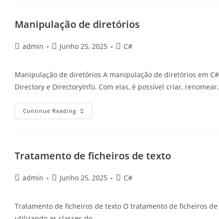
Dados
Manipulação de diretórios
Post
Post
Post
admin
Junho 25, 2025
C#
author:
published:
category:
Manipulação de diretórios A manipulação de diretórios em C#
Directory e DirectoryInfo. Com elas, é possível criar, renomear,
Manipulação
Continue Reading
De
Diretórios
Tratamento de ficheiros de texto
Post
Post
Post
admin
Junho 25, 2025
C#
author:
published:
category:
Tratamento de ficheiros de texto O tratamento de ficheiros d
utilizando as classes do…