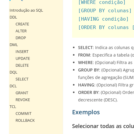
[WHERE condição]

Introdução ao SQL
[GROUP BY colunas]

DDL
[HAVING condição]

CREATE
[ORDER BY colunas 
ALTER
DROP
DML
SELECT
: Indica as colunas 
INSERT
FROM
: Especifica a tabela 
UPDATE
WHERE
: (Opcional) Filtra 
DELETE
GROUP BY
: (Opcional) Agr
DQL
funções de agregação (SUM,
SELECT
HAVING
: (Opcional) Filtr
DCL
ORDER BY
: (Opcional) Ord
GRANT
REVOKE
decrescente (DESC).
TCL
Exemplos
COMMIT
ROLLBACK
Selecionar todas as col