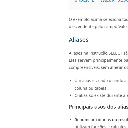
ORDER BY VALOR DES
O exemplo acima seleciona tod
descendente pelo campo ‘valor’
Aliases
Aliases na instrução SELECT s
Eles servem principalmente par
compreensíveis, sem alterar o
Um alias é criado usando a
coluna ou tabela.
O alias só existe durante a
Principais usos dos alia
Renomear colunas ou resul
utilizam funções e cálculos.