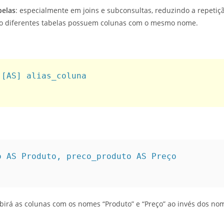
belas
: especialmente em joins e subconsultas, reduzindo a repetiç
o diferentes tabelas possuem colunas com o mesmo nome.
[AS] alias_coluna

 AS Produto, preco_produto AS Preço

birá as colunas com os nomes “Produto” e “Preço” ao invés dos nom