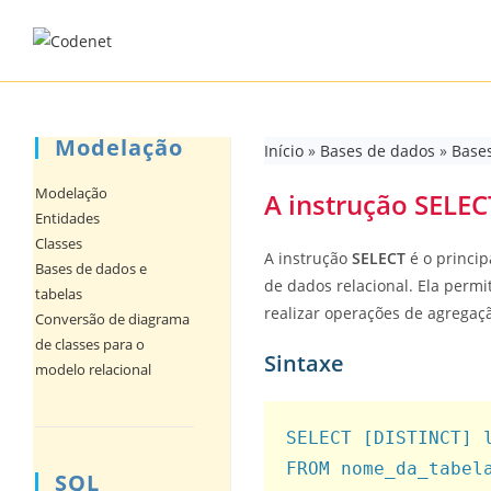
Skip
to
content
Modelação
Início
»
Bases de dados
»
Bases
Modelação
A instrução SELEC
Entidades
Classes
A instrução
SELECT
é o princi
Bases de dados e
de dados relacional. Ela permit
tabelas
realizar operações de agregaçã
Conversão de diagrama
de classes para o
Sintaxe
modelo relacional
SELECT [DISTINCT] l
FROM nome_da_tabela
SQL