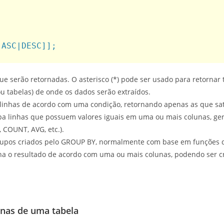
[ASC|DESC]];
que serão retornadas. O asterisco (*) pode ser usado para retornar 
(ou tabelas) de onde os dados serão extraídos.
as linhas de acordo com uma condição, retornando apenas as que sat
upa linhas que possuem valores iguais em uma ou mais colunas, g
 COUNT, AVG, etc.).
a grupos criados pelo GROUP BY, normalmente com base em funções 
ena o resultado de acordo com uma ou mais colunas, podendo ser c
unas de uma tabela