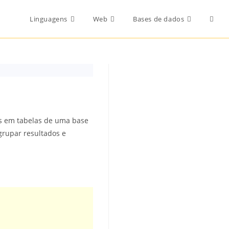
Toggl
Linguagens
Web
Bases de dados
websi
searc
s em tabelas de uma base
agrupar resultados e