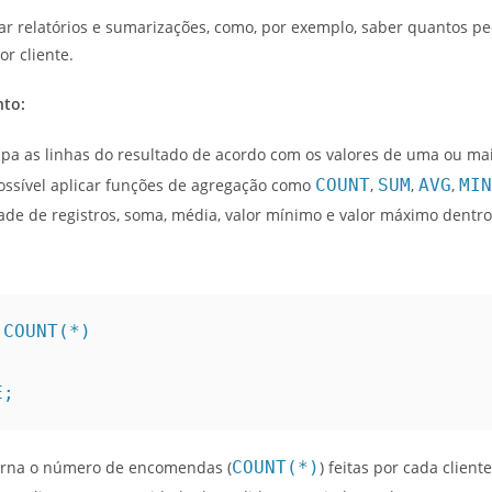
r relatórios e sumarizações, como, por exemplo, saber quantos pe
r cliente.
to:
pa as linhas do resultado de acordo com os valores de uma ou mai
possível aplicar funções de agregação como
COUNT
,
SUM
,
AVG
,
MIN
ade de registros, soma, média, valor mínimo e valor máximo dentr
COUNT(*)

E;
torna o número de encomendas (
COUNT(*)
) feitas por cada cliente