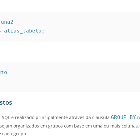
una2

S alias_tabela;
to

stos
SQL é realizado principalmente através da cláusula
GROUP BY
n
sejam organizados em grupos com base em uma ou mais colunas, p
e cada grupo.