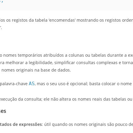
C;
os os registos da tabela ‘encomendas’ mostrando os registos ord
.
ão nomes temporários atribuídos a colunas ou tabelas durante a e
a melhorar a legibilidade, simplificar consultas complexas e torna
s nomes originais na base de dados.
 palavra-chave
AS
, mas o seu uso é opcional; basta colocar o nome
 execução da consulta; ele não altera os nomes reais das tabelas o
ses
tados de expressões
: útil quando os nomes originais são pouco d