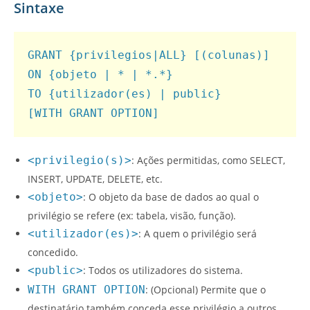
Sintaxe
GRANT {privilegios|ALL} [(colunas)]

ON {objeto | * | *.*}

TO {utilizador(es) | public} 

[WITH GRANT OPTION]
<privilegio(s)>
: Ações permitidas, como SELECT,
INSERT, UPDATE, DELETE, etc.
<objeto>
: O objeto da base de dados ao qual o
privilégio se refere (ex: tabela, visão, função).
<utilizador(es)>
: A quem o privilégio será
concedido.
<public>
: Todos os utilizadores do sistema.
WITH GRANT OPTION
: (Opcional) Permite que o
destinatário também conceda esse privilégio a outros