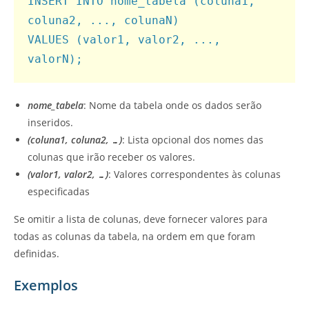
INSERT INTO nome_tabela (coluna1, 
coluna2, ..., colunaN)

VALUES (valor1, valor2, ..., 
valorN);
nome_tabela
: Nome da tabela onde os dados serão
inseridos.
(coluna1, coluna2, …)
: Lista opcional dos nomes das
colunas que irão receber os valores.
(valor1, valor2, …)
: Valores correspondentes às colunas
especificadas
Se omitir a lista de colunas, deve fornecer valores para
todas as colunas da tabela, na ordem em que foram
definidas.
Exemplos