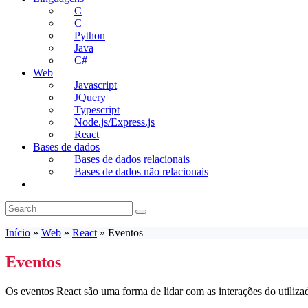
C
C++
Python
Java
C#
Web
Javascript
JQuery
Typescript
Node.js/Express.js
React
Bases de dados
Bases de dados relacionais
Bases de dados não relacionais
Toggle
website
search
Início
»
Web
»
React
»
Eventos
Eventos
Os eventos React são uma forma de lidar com as interações do utili