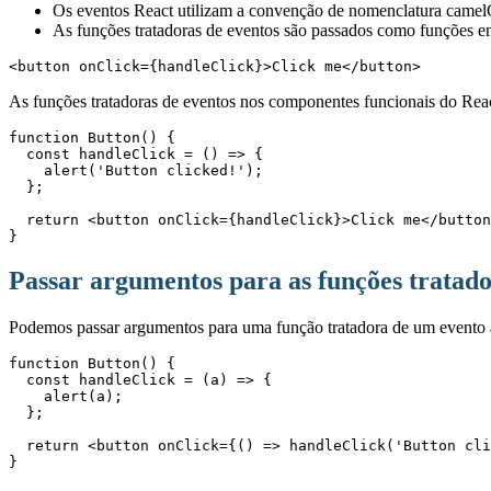
Os eventos React utilizam a convenção de nomenclatura camelC
As funções tratadoras de eventos são passados ​​como funções em
<button onClick={handleClick}>Click me</button>
As funções tratadoras de eventos nos componentes funcionais do Re
function Button() {

  const handleClick = () => {

    alert('Button clicked!');

  };

  return <button onClick={handleClick}>Click me</button>;

}
Passar argumentos para as funções tratado
Podemos passar argumentos para uma função tratadora de um evento 
function Button() {

  const handleClick = (a) => {

    alert(a);

  };

  return <button onClick={() => handleClick('Button clicked!')}>Click me</button>;

}