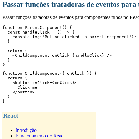
Passar funções tratadoras de eventos para
Passar funções tratadoras de eventos para componentes filhos no Reac
function ParentComponent() {

  const handleClick = () => {

    console.log('Button clicked in parent component');

  };

  return (

    <ChildComponent onClick={handleClick} />

  );

}
function ChildComponent({ onClick }) {

  return (

    <button onClick={onClick}>

      Click me

    </button>

  );

}
React
Introdução
Funcionamento do React