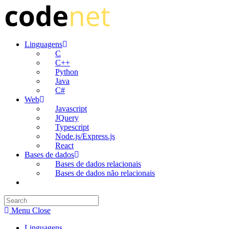
Skip
to
content
Linguagens
C
C++
Python
Java
C#
Web
Javascript
JQuery
Typescript
Node.js/Express.js
React
Bases de dados
Bases de dados relacionais
Bases de dados não relacionais
Toggle
website
search
Menu
Close
Linguagens