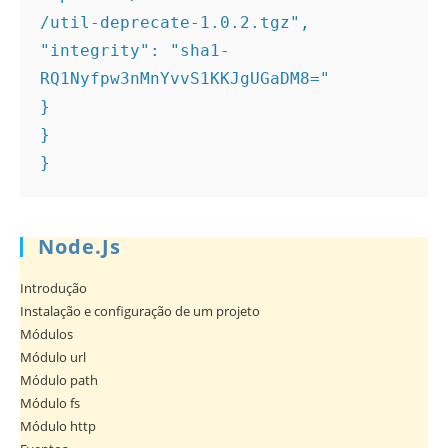
/util-deprecate-1.0.2.tgz", 

"integrity": "sha1-
RQ1Nyfpw3nMnYvvS1KKJgUGaDM8=" 

} 

} 

} 
Node.js
Introdução
Instalação e configuração de um projeto
Módulos
Módulo url
Módulo path
Módulo fs
Módulo http