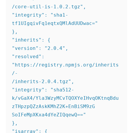
/core-util-is-1.0.2.tgz", 

"integrity": "sha1-
tf1UIgqivFq1eqtxQMlAdUUDwac=" 

}, 

"inherits": { 

"version": "2.0.4", 

"resolved": 
"https://registry.npmjs.org/inherits
/- 

/inherits-2.0.4.tgz", 

"integrity": "sha512- 

k/vGaX4/Yla3WzyMCvTQOXYeIHvqOKtnqBdu
zTHpzpQZzAskKMhZ2K+EnBiSM9zG 

SoIFeMpXKxa4dYeZIQqewQ==" 

}, 

"isarray": { 
