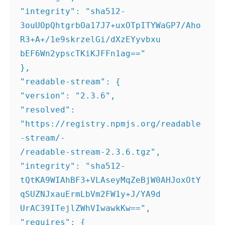
"integrity": "sha512- 

3ouUOpQhtgrbOa17J7+uxOTpITYWaGP7/Aho
R3+A+/1e9skrzelGi/dXzEYyvbxu 

bEF6Wn2ypscTKiKJFFn1ag==" 

}, 

"readable-stream": { 

"version": "2.3.6", 

"resolved": 
"https://registry.npmjs.org/readable
-stream/- 

/readable-stream-2.3.6.tgz", 

"integrity": "sha512- 

tQtKA9WIAhBF3+VLAseyMqZeBjW0AHJoxOtY
qSUZNJxauErmLbVm2FW1y+J/YA9d 

UrAC39ITejlZWhVIwawkKw==", 

"requires": { 
