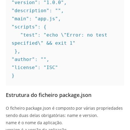
"version": "1.0.0", 

"description": "", 

"main": "app.js", 

"scripts": {

   "test": "echo \"Error: no test 
specified\" && exit 1"  

 }, 

"author": "", 

"license": "ISC" 

} 
Estrutura do ficheiro package.json
O ficheiro package.json é composto por várias propriedades
sendo duas delas obrigatórias: name e version.
name é o nome da aplicação.
version é a versão da aplicação.