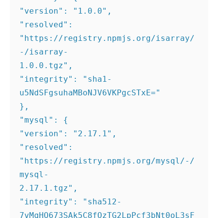
"version": "1.0.0", 

"resolved": 
"https://registry.npmjs.org/isarray/
-/isarray- 

1.0.0.tgz", 

"integrity": "sha1-
u5NdSFgsuhaMBoNJV6VKPgcSTxE=" 

}, 

"mysql": { 

"version": "2.17.1", 

"resolved": 
"https://registry.npmjs.org/mysql/-/
mysql- 

2.17.1.tgz", 

"integrity": "sha512- 

7vMqHQ673SAk5C8fOzTG2LpPcf3bNt0oL3sF