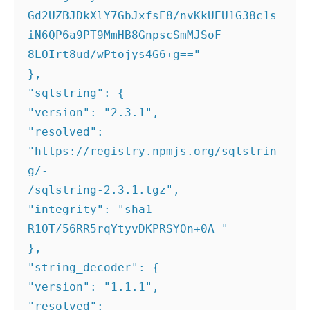
Gd2UZBJDkXlY7GbJxfsE8/nvKkUEU1G38c1s
iN6QP6a9PT9MmHB8GnpscSmMJSoF 

8LOIrt8ud/wPtojys4G6+g==" 

}, 

"sqlstring": { 

"version": "2.3.1", 

"resolved": 
"https://registry.npmjs.org/sqlstrin
g/- 

/sqlstring-2.3.1.tgz", 

"integrity": "sha1-
R1OT/56RR5rqYtyvDKPRSYOn+0A=" 

},

"string_decoder": { 

"version": "1.1.1", 

"resolved": 