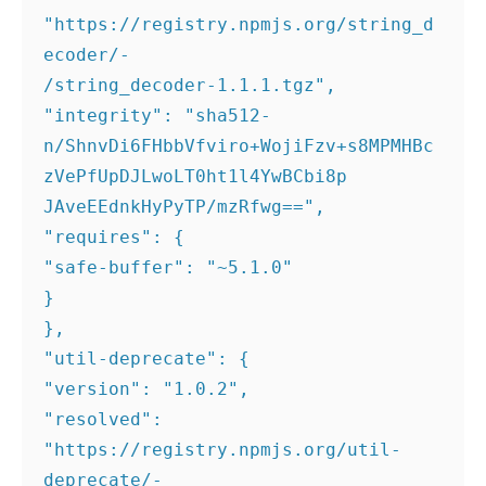
"https://registry.npmjs.org/string_d
ecoder/- 

/string_decoder-1.1.1.tgz", 

"integrity": "sha512- 

n/ShnvDi6FHbbVfviro+WojiFzv+s8MPMHBc
zVePfUpDJLwoLT0ht1l4YwBCbi8p 

JAveEEdnkHyPyTP/mzRfwg==", 

"requires": { 

"safe-buffer": "~5.1.0" 

} 

}, 

"util-deprecate": { 

"version": "1.0.2", 

"resolved": 
"https://registry.npmjs.org/util-
deprecate/- 
