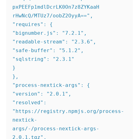
pxPEEFp1mdlDcrLK0On7z8ZYKaaH 

rHwNcQ/MTUz7/oobZ2OyyA==", 

"requires": { 

"bignumber.js": "7.2.1", 

"readable-stream": "2.3.6", 

"safe-buffer": "5.1.2", 

"sqlstring": "2.3.1" 

} 

}, 

"process-nextick-args": { 

"version": "2.0.1", 

"resolved": 
"https://registry.npmjs.org/process-
nextick- 

args/-/process-nextick-args-
2.0.1.tgz", 
