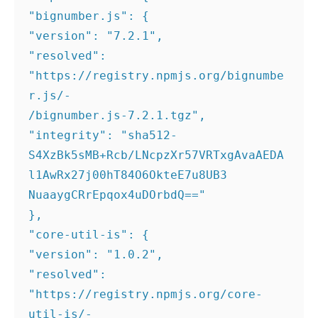
"bignumber.js": { 

"version": "7.2.1", 

"resolved": 
"https://registry.npmjs.org/bignumbe
r.js/- 

/bignumber.js-7.2.1.tgz", 

"integrity": "sha512- 

S4XzBk5sMB+Rcb/LNcpzXr57VRTxgAvaAEDA
l1AwRx27j00hT84O6OkteE7u8UB3 

NuaaygCRrEpqox4uDOrbdQ==" 

}, 

"core-util-is": { 

"version": "1.0.2", 

"resolved":  
"https://registry.npmjs.org/core-
util-is/- 
