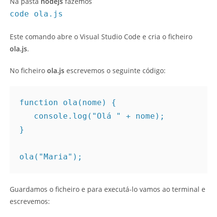
Na pasta
nodejs
fazemos
code ola.js
Este comando abre o Visual Studio Code e cria o ficheiro
ola.js
.
No ficheiro
ola.js
escrevemos o seguinte código:
function ola(nome) {

   console.log("Olá " + nome);

}

ola("Maria");
Guardamos o ficheiro e para executá-lo vamos ao terminal e
escrevemos: