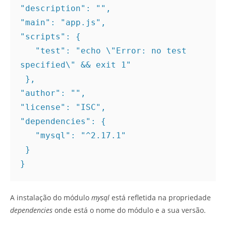
"description": "", 

"main": "app.js", 

"scripts": { 

   "test": "echo \"Error: no test 
specified\" && exit 1" 

 }, 

"author": "", 

"license": "ISC", 

"dependencies": { 

   "mysql": "^2.17.1" 

 }

}
A instalação do módulo
mysql
está refletida na propriedade
dependencies
onde está o nome do módulo e a sua versão.