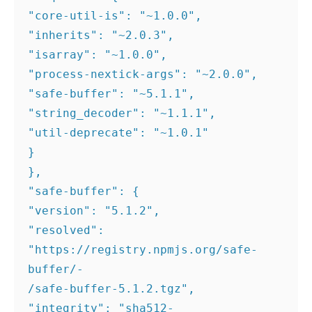
"core-util-is": "~1.0.0", 

"inherits": "~2.0.3", 

"isarray": "~1.0.0", 

"process-nextick-args": "~2.0.0", 

"safe-buffer": "~5.1.1", 

"string_decoder": "~1.1.1", 

"util-deprecate": "~1.0.1" 

} 

}, 

"safe-buffer": { 

"version": "5.1.2", 

"resolved": 
"https://registry.npmjs.org/safe-
buffer/- 

/safe-buffer-5.1.2.tgz", 

"integrity": "sha512- 
