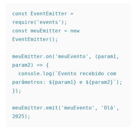
const EventEmitter = 
require('events');
const meuEmitter = new 
EventEmitter();
meuEmitter.on('meuEvento', (param1, 
param2) => {
  console.log(`Evento recebido com 
parâmetros: ${param1} e ${param2}`);
});
meuEmitter.emit('meuEvento', 'Olá', 
2025);