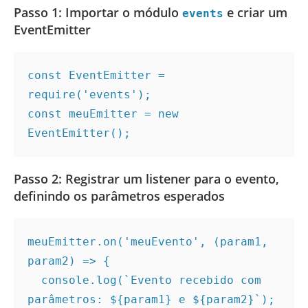
Passo 1: Importar o módulo
e criar um
events
EventEmitter
const EventEmitter = 
require('events');
const meuEmitter = new 
EventEmitter();
Passo 2: Registrar um listener para o evento,
definindo os parâmetros esperados
meuEmitter.on('meuEvento', (param1, 
param2) => {
  console.log(`Evento recebido com 
parâmetros: ${param1} e ${param2}`);