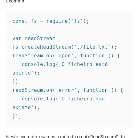
Exemplo
:
const fs = require('fs'); 

var readStream = 
fs.createReadStream('./file.txt'); 

readStream.on('open', function () { 

   console.log('O ficheiro está 
aberto'); 

}); 

readStream.on('error', function () { 

   console.log('O ficheiro não 
existe'); 

}); 
Neste exemplo, usamos o método
createReadStream()
do