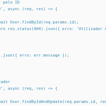
 pelo ID

', async (req, res) => {

ador

', async (req, res) => {
