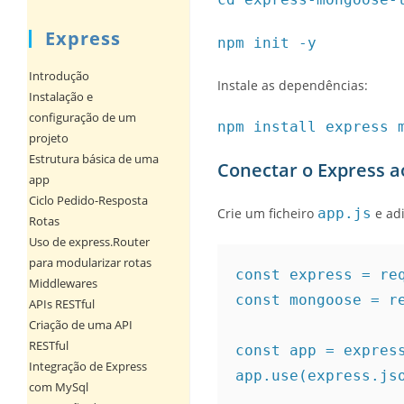
Express
npm init -y
Introdução
Instale as dependências:
Instalação e
configuração de um
npm install express 
projeto
Estrutura básica de uma
Conectar o Express
app
Ciclo Pedido-Resposta
Crie um ficheiro
app.js
e adi
Rotas
Uso de express.Router
para modularizar rotas
const express = req
Middlewares
const mongoose = re
APIs RESTful
Criação de uma API
RESTful
const app = express
Integração de Express
app.use(express.jso
com MySql