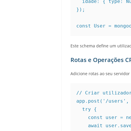
  idade: { type: Number, required: true }

});

const User = mongo
Este schema define um utiliz
Rotas e Operações 
Adicione rotas ao seu servidor
// Criar utilizador
app.post('/users', 
  try {

    const user = new User(req.body);

    await user.save();
