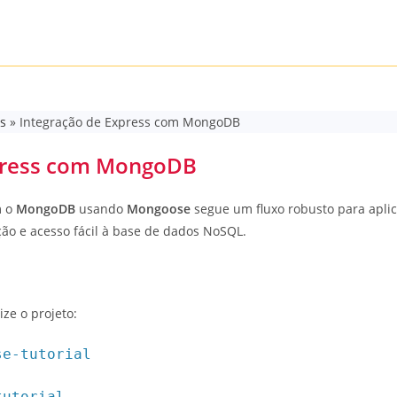
s
»
Integração de Express com MongoDB
xpress com MongoDB
 o
MongoDB
usando
Mongoose
segue um fluxo robusto para aplic
ção e acesso fácil à base de dados NoSQL.
ize o projeto:
se-tutorial
tutorial