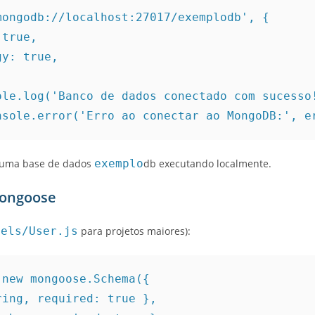
ongodb://localhost:27017/exemplodb', {

a uma base de dados
exemplo
db executando localmente.
Mongoose
dels/User.js
para projetos maiores):
new mongoose.Schema({
