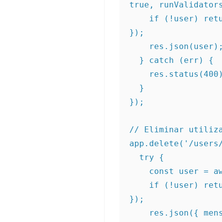
true, runValidators
    if (!user) return res.status(404).json({ erro: 'Utilizador não encontrado' 
});

    res.json(user);

  } catch (err) {

    res.status(400).json({ erro: err.message });

  }

});

// Eliminar utiliza
app.delete('/users/
  try {

    const user = await User.findByIdAndDelete(req.params.id);

    if (!user) return res.status(404).json({ erro: 'Utilizador não encontrado' 
});

    res.json({ mensagem: 'Utilizador eliminado' });
