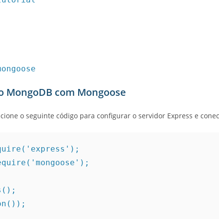
mongoose
 ao MongoDB com Mongoose
cione o seguinte código para configurar o servidor Express e cone
uire('express');

quire('mongoose');

();

n());
