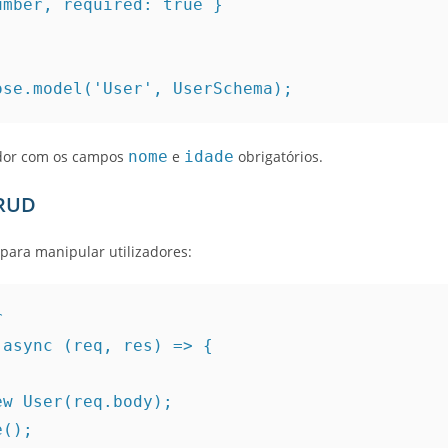
ose.model('User', UserSchema);
ador com os campos
nome
e
idade
obrigatórios.
CRUD
 para manipular utilizadores:


async (req, res) => {
