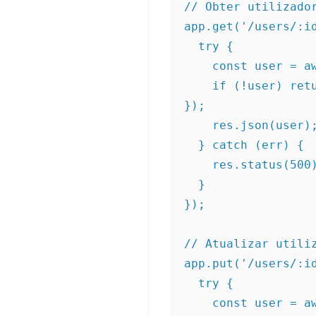
// Obter utilizador
app.get('/users/:id
  try {

    const user = await User.findById(req.params.id);

    if (!user) return res.status(404).json({ erro: 'Utilizador não encontrado' 
});

    res.json(user);

  } catch (err) {

    res.status(500).json({ erro: err.message });

  }

});

// Atualizar utiliz
app.put('/users/:id
  try {

    const user = await User.findByIdAndUpdate(req.params.id, req.body, { new: 