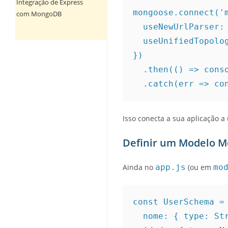
Integração de Express
mongoose.connect('m
com MongoDB
  useNewUrlParser: true,

  useUnifiedTopology: true,

})

  .then(() => console.log('Banco de dados conectado com sucesso!'))

Isso conecta a sua aplicação 
Definir um Modelo 
Ainda no
app.js
(ou em
mo
const UserSchema = 
  nome: { type: String, required: true },
