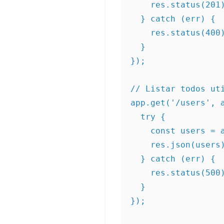
    res.status(201).json(user);

  } catch (err) {

    res.status(400).json({ erro: err.message });

  }

});

// Listar todos uti
app.get('/users', a
  try {

    const users = await User.find();

    res.json(users);

  } catch (err) {

    res.status(500).json({ erro: err.message });

  }

});
