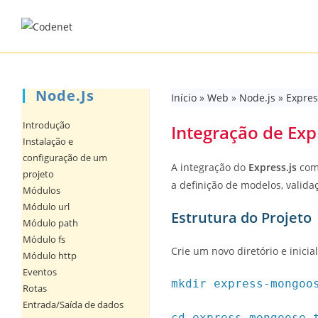
Skip
to
content
Node.js
Início
»
Web
»
Node.js
»
Expres
Introdução
Integração de E
Instalação e
configuração de um
A integração do
Express.js
com
projeto
a definição de modelos, valida
Módulos
Módulo url
Estrutura do Projeto
Módulo path
Módulo fs
Crie um novo diretório e inicial
Módulo http
Eventos
mkdir express-mongoo
Rotas
Entrada/Saída de dados
cd express-mongoose-