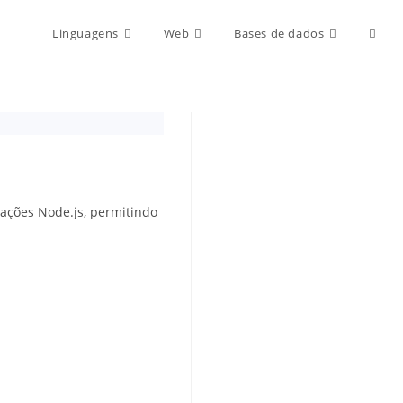
Toggl
Linguagens
Web
Bases de dados
websi
searc
ações Node.js, permitindo