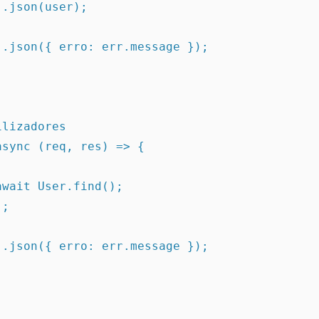
lizadores

sync (req, res) => {
