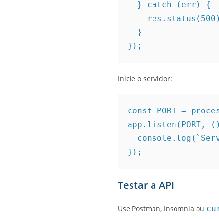
  } catch (err) {

    res.status(500).json({ erro: err.message });

  }

Inicie o servidor:
const PORT = proces
app.listen(PORT, ()
  console.log(`Servidor rodando na porta ${PORT}`);

Testar a API
Use Postman, Insomnia ou
cu