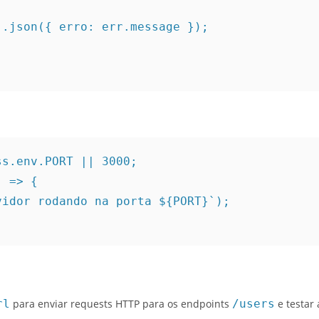
s.env.PORT || 3000;

 => {

rl
para enviar requests HTTP para os endpoints
/users
e testar a