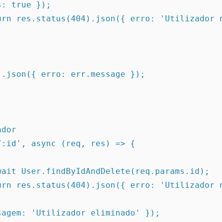
: true });

dor

:id', async (req, res) => {
