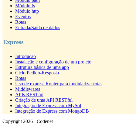
Módulo path
Módulo fs
Módulo http
Eventos
Rotas
Entrada/Saída de dados
Express
Introdução
Instalação e configuração de um projeto
Estrutura básica de uma app
Ciclo Pedido-Resposta
Rotas
Uso de express.Router para modularizar rotas
Middlewares
APIs RESTful
Criação de uma API RESTful
Integração de Express com MySql
Integração de Express com MongoDB
Copyright 2026 - Codenet