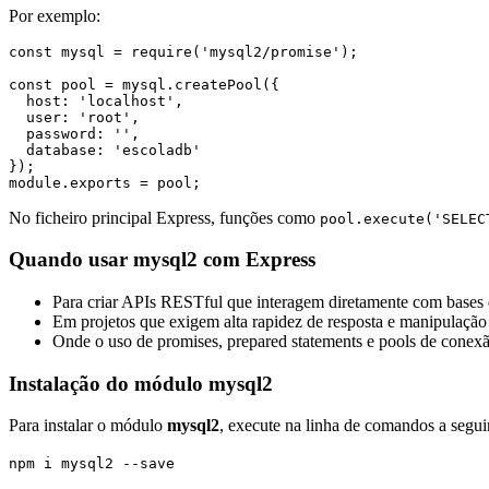
Por exemplo:
const mysql = require('mysql2/promise');
const pool = mysql.createPool({
  host: 'localhost',
  user: 'root',
  password: '',
  database: 'escoladb'
});
module.exports = pool;
No ficheiro principal Express, funções como
pool.execute('SELEC
Quando usar mysql2 com Express
Para criar APIs RESTful que interagem diretamente com base
Em projetos que exigem alta rapidez de resposta e manipulação 
Onde o uso de promises, prepared statements e pools de conexão
Instalação do módulo mysql2
Para instalar o módulo
mysql2
, execute na linha de comandos a seguin
npm i mysql2 --save