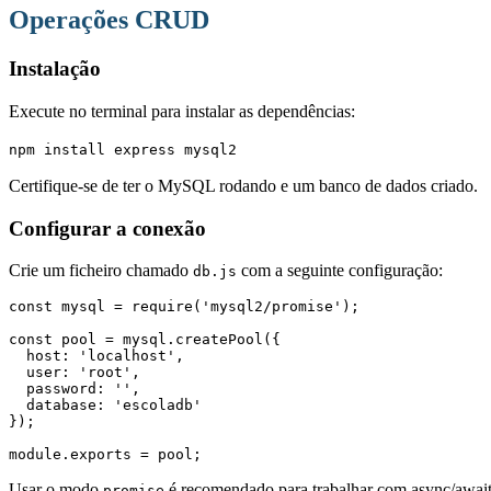
Operações CRUD
Instalação
Execute no terminal para instalar as dependências:
npm install express mysql2
Certifique-se de ter o MySQL rodando e um banco de dados criado.
Configurar a conexão
Crie um ficheiro chamado
com a seguinte configuração:
db.js
const mysql = require('mysql2/promise');
const pool = mysql.createPool({
  host: 'localhost',
  user: 'root',
  password: '',
  database: 'escoladb'
});
module.exports = pool;
Usar o modo
é recomendado para trabalhar com async/await
promise