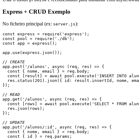
Express + CRUD Exemplo
No ficheiro principal (ex:
):
server.js
const express = require('express');
const pool = require('./db');
const app = express();
app.use(express.json());
// CREATE
app.post('/alunos', async (req, res) => {
  const { nome, email } = req.body;
  const [result] = await pool.execute('INSERT INTO alu
  res.status(201).json({ id: result.insertId, nome, em
});
// READ
app.get('/alunos', async (req, res) => {
  const [rows] = await pool.execute('SELECT * FROM alu
  res.json(rows);
});
// UPDATE
app.put('/alunos/:id', async (req, res) => {
  const { nome, email } = req.body;
  const { id } = req.params;