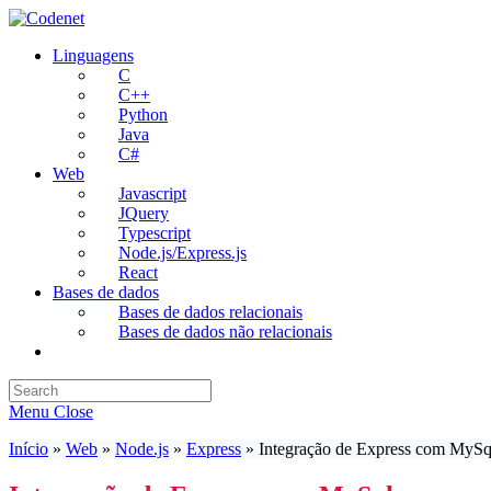
Skip
to
Linguagens
content
C
C++
Python
Java
C#
Web
Javascript
JQuery
Typescript
Node.js/Express.js
React
Bases de dados
Bases de dados relacionais
Bases de dados não relacionais
Toggle
website
search
Menu
Close
Início
»
Web
»
Node.js
»
Express
»
Integração de Express com MySq