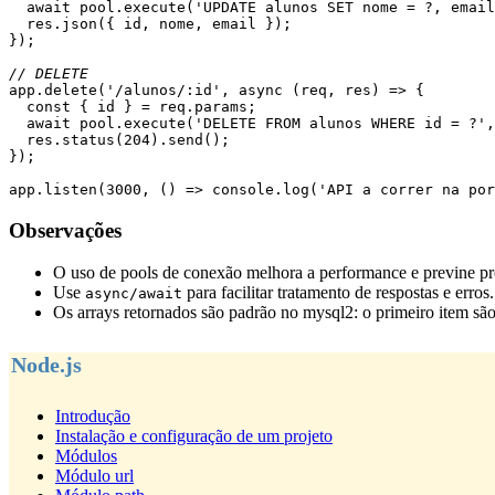
  await pool.execute('UPDATE alunos SET nome = ?, emai
  res.json({ id, nome, email });
});
// DELETE
app.delete('/alunos/:id', async (req, res) => {
  const { id } = req.params;
  await pool.execute('DELETE FROM alunos WHERE id = ?'
  res.status(204).send();
});
app.listen(3000, () => console.log('API a correr na por
Observações
O uso de pools de conexão melhora a performance e previne p
Use
para facilitar tratamento de respostas e erros.
async/await
Os arrays retornados são padrão no mysql2: o primeiro item sã
Node.js
Introdução
Instalação e configuração de um projeto
Módulos
Módulo url