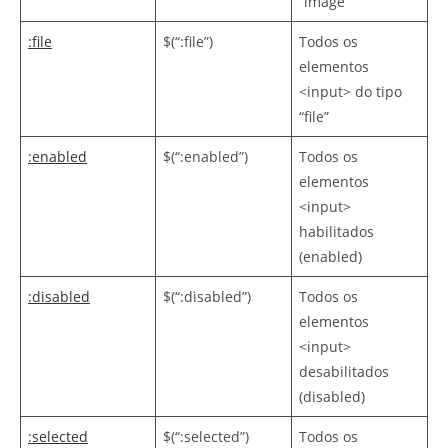
“image”
:file
$(“:file”)
Todos os
elementos
<input> do tipo
“file”
:enabled
$(“:enabled”)
Todos os
elementos
<input>
habilitados
(enabled)
:disabled
$(“:disabled”)
Todos os
elementos
<input>
desabilitados
(disabled)
:selected
$(“:selected”)
Todos os