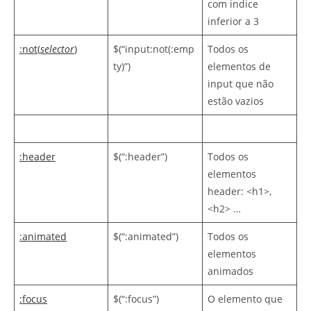
com indice
inferior a 3
:not(
selector
)
$(“input:not(:emp
Todos os
ty)”)
elementos de
input que não
estão vazios
:header
$(“:header”)
Todos os
elementos
header: <h1>,
<h2> …
:animated
$(“:animated”)
Todos os
elementos
animados
:focus
$(“:focus”)
O elemento que