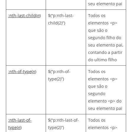
seu elemento pai
:nth-last-child(
n
)
$(“p:nth-last-
Todos os
child(2)”)
elementos <p>
que são o
segundo filho do
seu elemento pai,
contando a partir
do ultimo filho
:nth-of-type(
n
)
$(“p:nth-of-
Todos os
type(2)”)
elementos <p>
que são o
segundo
elemento <p> do
seu elemento pai
:nth-last-of-
$(“p:nth-last-of-
Todos os
type(
n
)
type(2)”)
elementos <p>