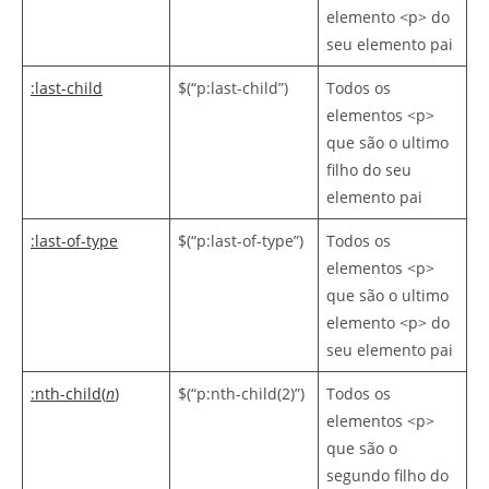
elemento <p> do
seu elemento pai
:last-child
$(“p:last-child”)
Todos os
elementos <p>
que são o ultimo
filho do seu
elemento pai
:last-of-type
$(“p:last-of-type”)
Todos os
elementos <p>
que são o ultimo
elemento <p> do
seu elemento pai
:nth-child(
n
)
$(“p:nth-child(2)”)
Todos os
elementos <p>
que são o
segundo filho do