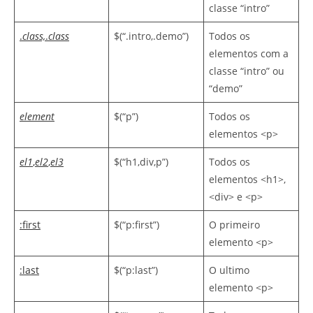
classe “intro”
.
class,
.
class
$(“.intro,.demo”)
Todos os
elementos com a
classe “intro” ou
“demo”
element
$(“p”)
Todos os
elementos <p>
el1
,
el2
,
el3
$(“h1,div,p”)
Todos os
elementos <h1>,
<div> e <p>
:first
$(“p:first”)
O primeiro
elemento <p>
:last
$(“p:last”)
O ultimo
elemento <p>