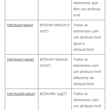
elementos que
têm um atributo
href
[
attribute
=
value
]
$(“[href=’default.h
Todos os
tm’]”)
elementos com
um atributo href
igual a
default.html
[
attribute
!=
value
]
$(“[href!=’default.
Todos os
htm’]”)
elementos com
um atributo href
diferente de
default.html
[
attribute
$=
value
]
$(“[href$=’.jpg’]”)
Todos os
elementos com
um atributo href