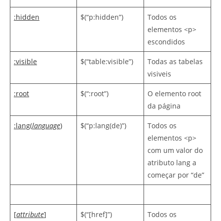
:hidden
$(“p:hidden”)
Todos os
elementos <p>
escondidos
:visible
$(“table:visible”)
Todas as tabelas
visiveis
:root
$(“:root”)
O elemento root
da página
:lang(
language
)
$(“p:lang(de)”)
Todos os
elementos <p>
com um valor do
atributo lang a
começar por “de”
[
attribute
]
$(“[href]”)
Todos os