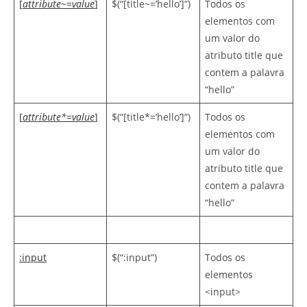
[
attribute
~=
value
]
$(“[title~=’hello’]”)
Todos os
elementos com
um valor do
atributo title que
contem a palavra
“hello”
[
attribute*
=
value
]
$(“[title*=’hello’]”)
Todos os
elementos com
um valor do
atributo title que
contem a palavra
“hello”
:input
$(“:input”)
Todos os
elementos
<input>