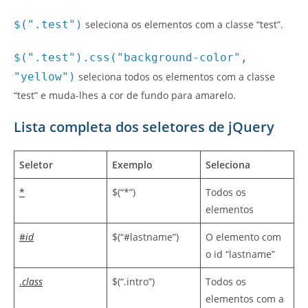
$(".test")
seleciona os elementos com a classe “test”.
$(".test").css("background-color",
"yellow")
seleciona todos os elementos com a classe
“test” e muda-lhes a cor de fundo para amarelo.
Lista completa dos seletores de jQuery
Seletor
Exemplo
Seleciona
*
$(“*”)
Todos os
elementos
#
id
$(“#lastname”)
O elemento com
o id “lastname”
.
class
$(“.intro”)
Todos os
elementos com a