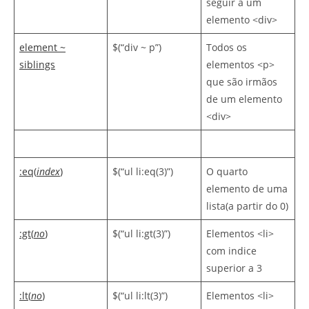
seguir a um
elemento <div>
element ~
$(“div ~ p”)
Todos os
siblings
elementos <p>
que são irmãos
de um elemento
<div>
:eq(
index
)
$(“ul li:eq(3)”)
O quarto
elemento de uma
lista(a partir do 0)
:gt(
no
)
$(“ul li:gt(3)”)
Elementos <li>
com indice
superior a 3
:lt(
no
)
$(“ul li:lt(3)”)
Elementos <li>