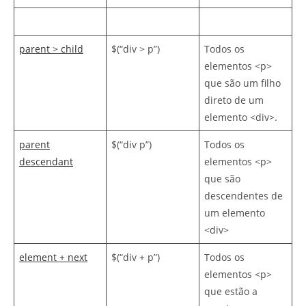
parent > child
$(“div > p”)
Todos os
elementos <p>
que são um filho
direto de um
elemento <div>.
parent
$(“div p”)
Todos os
descendant
elementos <p>
que são
descendentes de
um elemento
<div>
element + next
$(“div + p”)
Todos os
elementos <p>
que estão a