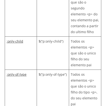
que são o
segundo
elemento <p> do
seu elemento pai,
contando a partir
do ultimo filho
:only-child
$(“p:only-child”)
Todos os
elementos <p>
que são o unico
filho do seu
elemento pai
:only-of-type
$(“p:only-of-type”)
Todos os
elementos <p>
que são o unico
filho do tipo <p>,
do seu elemento
pai