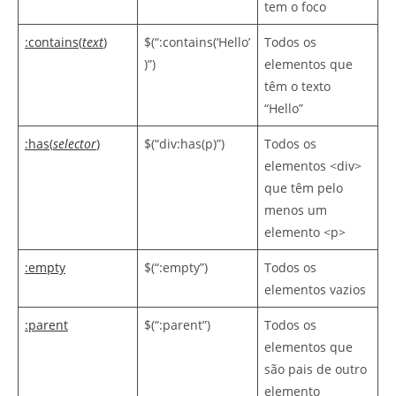
tem o foco
:contains(
text
)
$(“:contains(‘Hello’
Todos os
)”)
elementos que
têm o texto
“Hello”
:has(
selector
)
$(“div:has(p)”)
Todos os
elementos <div>
que têm pelo
menos um
elemento <p>
:empty
$(“:empty”)
Todos os
elementos vazios
:parent
$(“:parent”)
Todos os
elementos que
são pais de outro
elemento