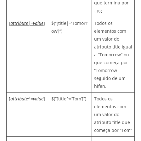
que termina por
.jpg
[
attribute
|=
value
]
$(“[title|=’Tomorr
Todos os
ow’]”)
elementos com
um valor do
atributo title igual
a “Tomorrow” ou
que começa por
“Tomorrow
seguido de um
hifen.
[
attribute
^=
value
]
$(“[title^=’Tom’]”)
Todos os
elementos com
um valor do
atributo title que
começa por “Tom”