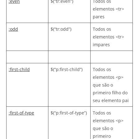
:even
$(“tr:even”)
Todos os
elementos <tr>
pares
:odd
$(“tr:odd”)
Todos os
elementos <tr>
impares
:first-child
$(“p:first-child”)
Todos os
elementos <p>
que são o
primeiro filho do
seu elemento pai
:first-of-type
$(“p:first-of-type”)
Todos os
elementos <p>
que são o
primeiro