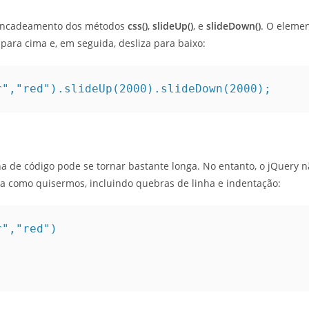
 encadeamento dos métodos
css()
,
slideUp()
, e
slideDown()
. O eleme
 para cima e, em seguida, desliza para baixo:
r","red").slideUp(2000).slideDown(2000);
a de código pode se tornar bastante longa. No entanto, o jQuery n
la como quisermos, incluindo quebras de linha e indentação:
","red") 
