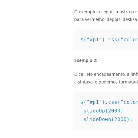
O exemplo a seguir mostra p
para vermelho, depois, desliza
$("#p1").css("colo
Exemplo 2
:
Dica : No encadeamento, a linh
a sintaxe, e podemos formatá-
$("#p1").css("color
.slideUp(2000) 

.slideDown(2000); 