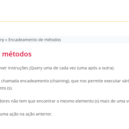
ry
»
Encadeamento de métodos
 métodos
ever instruções jQuery uma de cada vez (uma após a outra).
ca chamada encadeamento (chaining), que nos permite executar vá
to (s).
adores não tem que encontrar o mesmo elemento (s) mais de uma v
uma ação na ação anterior.