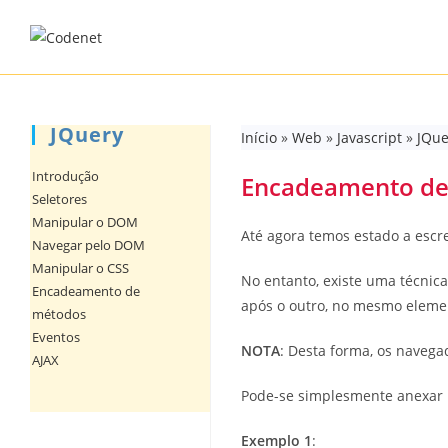
Skip
to
content
JQuery
Início
»
Web
»
Javascript
»
JQue
Introdução
Encadeamento de
Seletores
Manipular o DOM
Até agora temos estado a escr
Navegar pelo DOM
Manipular o CSS
No entanto, existe uma técni
Encadeamento de
após o outro, no mesmo elemen
métodos
Eventos
NOTA
: Desta forma, os naveg
AJAX
Pode-se simplesmente anexar 
Exemplo 1
: