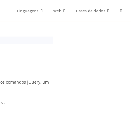
Toggl
Linguagens
Web
Bases de dados
websi
searc
rios comandos jQuery, um
ez.