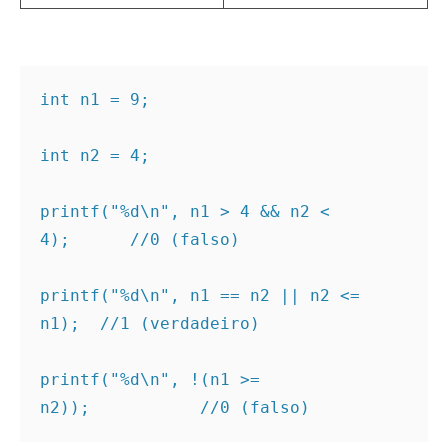
int n1 = 9;

int n2 = 4;

printf("%d\n", n1 > 4 && n2 < 
4);      //0 (falso)

printf("%d\n", n1 == n2 || n2 <= 
n1);  //1 (verdadeiro)

printf("%d\n", !(n1 >= 
n2));           //0 (falso)