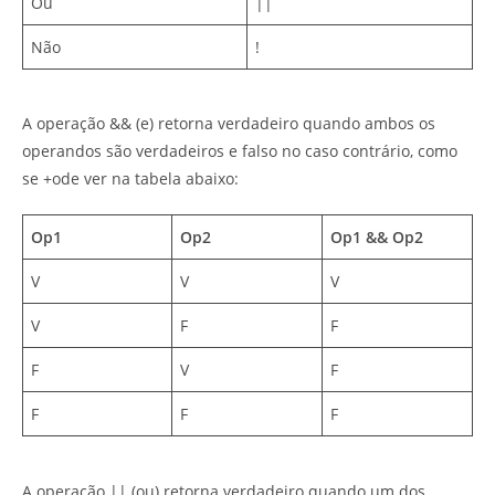
Ou
||
Não
!
A operação && (e) retorna verdadeiro quando ambos os
operandos são verdadeiros e falso no caso contrário, como
se +ode ver na tabela abaixo:
Op1
Op2
Op1 && Op2
V
V
V
V
F
F
F
V
F
F
F
F
A operação || (ou) retorna verdadeiro quando um dos