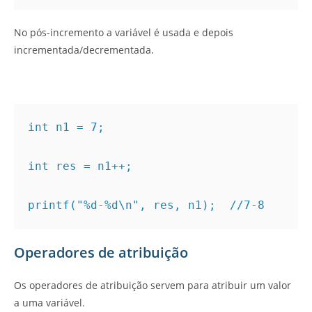
No pós-incremento a variável é usada e depois
incrementada/decrementada.
int n1 = 7;

int res = n1++;

printf("%d-%d\n", res, n1);  //7-8
Operadores de atribuição
Os operadores de atribuição servem para atribuir um valor
a uma variável.