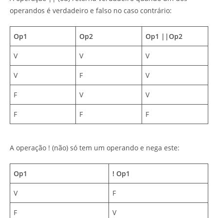
operandos é verdadeiro e falso no caso contrário:
Op1
Op2
Op1 ||Op2
V
V
V
V
F
V
F
V
V
F
F
F
A operação ! (não) só tem um operando e nega este:
Op1
! Op1
V
F
F
V