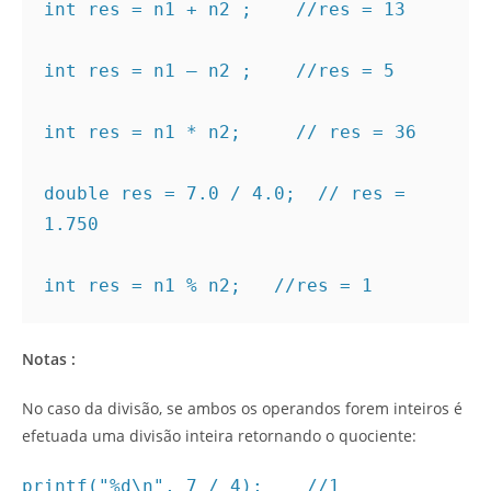
int res = n1 + n2 ;    //res = 13

int res = n1 – n2 ;    //res = 5

int res = n1 * n2;     // res = 36

double res = 7.0 / 4.0;  // res = 
1.750

int res = n1 % n2;   //res = 1
Notas :
No caso da divisão, se ambos os operandos forem inteiros é
efetuada uma divisão inteira retornando o quociente:
printf("%d\n", 7 / 4); //1