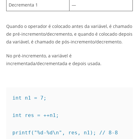
Decrementa 1
—
Quando o operador é colocado antes da variável, é chamado
de pré-incremento/decremento, e quando é colocado depois
da variável, é chamado de pós-incremento/decremento.
No pré-incremento, a variável é
incrementada/decrementada e depois usada.
int n1 = 7;

int res = ++n1;

printf("%d-%d\n", res, n1); // 8-8