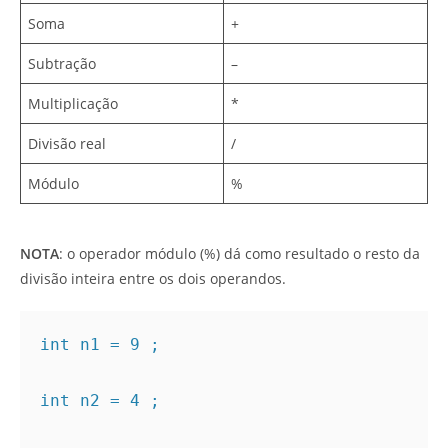
Soma
+
Subtração
–
Multiplicação
*
Divisão real
/
Módulo
%
NOTA
: o operador módulo (%) dá como resultado o resto da
divisão inteira entre os dois operandos.
int n1 = 9 ;

int n2 = 4 ;
