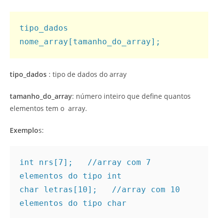
tipo_dados 
nome_array[tamanho_do_array];
tipo_dados
: tipo de dados do array
tamanho_do_array
: número inteiro que define quantos
elementos tem o array.
Exemplo
s:
int nrs[7];   //array com 7 
elementos do tipo int

char letras[10];   //array com 10 
elementos do tipo char