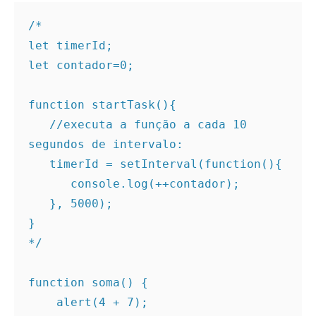
/* 

let timerId; 

let contador=0; 

function startTask(){ 

   //executa a função a cada 10 
segundos de intervalo: 

   timerId = setInterval(function(){    

      console.log(++contador); 

   }, 5000); 

} 

*/ 

function soma() { 

    alert(4 + 7); 
