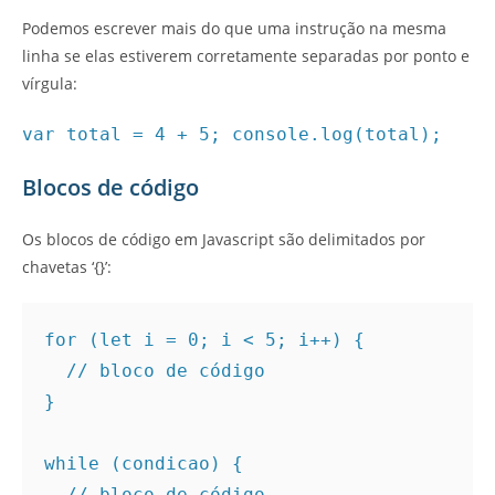
Podemos escrever mais do que uma instrução na mesma
linha se elas estiverem corretamente separadas por ponto e
vírgula:
var total = 4 + 5; console.log(total);
Blocos de código
Os blocos de código em Javascript são delimitados por
chavetas ‘{}’:
for (let i = 0; i < 5; i++) {

  // bloco de código

}

while (condicao) {

  // bloco de código
