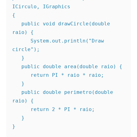
ICirculo, IGraphics 

{ 

   public void drawCircle(double 
raio) { 

      System.out.println("Draw 
circle"); 

   } 

   public double area(double raio) { 

      return PI * raio * raio; 

   } 

   public double perimetro(double 
raio) { 

      return 2 * PI * raio; 

   } 

} 