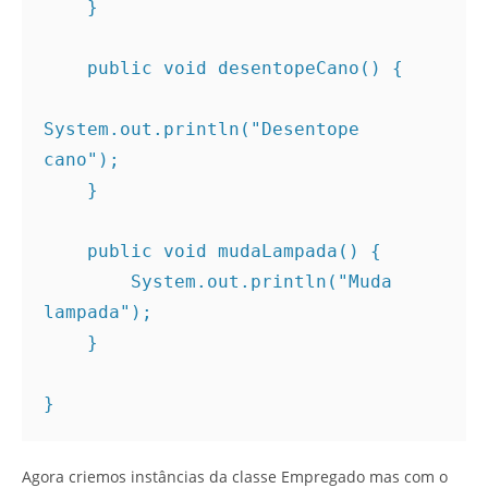
    } 

    public void desentopeCano() { 

System.out.println("Desentope 
cano"); 

    } 

    public void mudaLampada() { 

        System.out.println("Muda 
lampada"); 

    } 

} 
Agora criemos instâncias da classe Empregado mas com o