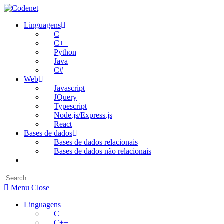
Skip
to
Linguagens
content
C
C++
Python
Java
C#
Web
Javascript
JQuery
Typescript
Node.js/Express.js
React
Bases de dados
Bases de dados relacionais
Bases de dados não relacionais
Toggle
website
search
Menu
Close
Linguagens
C
C++